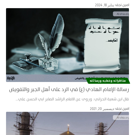
امین نجف
يناير 18, 2024
مناظراته وخطبه ورسائله
رسالة الإمام الهادي (ع) في الرد على أهل الجبر والتفويض
قال ابن شعبة الحراني: وروى عن الامام الراشد الصابر ابي الحسن علي…
امین نجف
ديسمبر 20, 2021