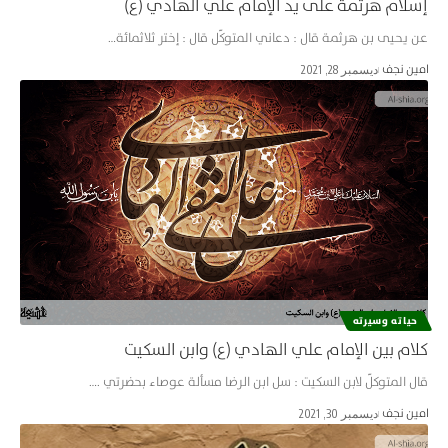
إسلام هرثمة على يد الإمام علي الهادي (ع)
عن يحيى بن هرثمة قال : دعاني المتوكّل قال : إختر ثلاثمائة…
امین نجف
ديسمبر 28, 2021
حياته وسيرته
كلام بين الإمام علي الهادي (ع) وابن السكيت
قال المتوكلّ لابن السكيت : سل ابن الرضا مسألة عوصاء بحضرتي .…
امین نجف
ديسمبر 30, 2021