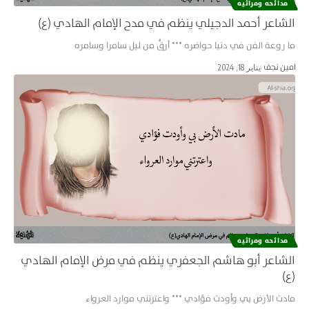
مدائحه ومراثيه
الشاعر أحمد الدجيلي ینظم في مدح الإمام الهادي (ع)
ما روعة الفن في دنيا حواضره *** أرقُّ من ليل سامرا وسامره
امین نجف
يناير 18, 2024
مدائحه ومراثيه
الشاعر أبو هاشم الجعفري ینظم في مرض الإمام الهادي
(ع)
مادت الأرض بي وأودت فؤادي *** واعترتني موارد العرواء