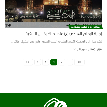
مناظراته وخطبه ورسائله
إجابة الإمام الهادي (ع) على مناظرة ابن السكيت
فقد سأل ابن السكيت الإمام الهادي (عليه السلام) بأمر من المتوكل قائلاً:…
امین نجف
ديسمبر 30, 2021
5
4
2
1
3