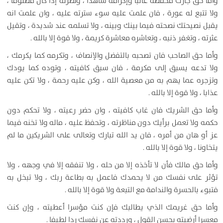
وأما حق جارك فحفظه غائبا وإكرامه شاهدا ، ونصرته إذا كان مظلوما ،
ولا تتبع له عورة ، فان علمت عليه سوء سترته عليه ، وان علمت انه
يقبل نصيحتك نصحته فيما بينك وبينه ، ولا تسلمه عند شديدة ، وتقيل
عثرته ، وتغفر ذنبه ، وتعاشره معاشرة كريمة ، ولا قوة إلا بالله .
وأما حق الصاحب فان تصحبه بالتفضل والإنصاف ، وتكرمه كما يكرمك ،
ولا تدعه يسبق إلى مكرمة ، فان سبق كافيته ، وتوده كما يودك
وتزجره عما يهم به من معصية الله ، وكن عليه رحمة ، ولا تكن عليه
عذابا ، ولا قوة إلا بالله .
وأما حق الشريك فان غاب كافيته ، وان حضر رعيته ، ولا تحكم دون
حكمه ولا تعمل برأيك دون مناظرته ، وتحفظ عليه ، ماله ولا تخنه فيما
عز أو هان من أمره ، فان يد الله تبارك وتعالى على الشريكين ما لم
يتخاونا ، ولا قوة إلا بالله .
وأما حق مالك فأن لا تأخذه إلا من حله ، ولا تنفقه إلا في وجهه ، ولا
تؤثر على نفسك من لا يحمدك فاعمل به بطاعة ربك ، ولا تبخل به
فتبوء بالحسرة والندامة مع التبعة ولا قوة إلا بالله .
وأما حق غريمك الذي يطالبك فإن كنت مؤسرا أعطيته ، وإن كنت
معسرا أرضيته بحسن القول ، ورددته عن نفسك ردا لطيفا .