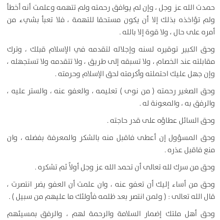
حمدت الله عز وجل ، وإن لم يوافق رحمته ولم تتهمه وعلمت أنه أخطأ
ولم تؤاخذه بذلك إلا أن يكون مستحقا للتهمة ، فلا تعبأ بشيء من
أمره على حال ، ولا قوة إلا بالله .
وحق الكبير توقيره لسنه وإجلاله لتقدمه في الإسلام قبلك ، وترك
مقابلته عند الخصام ، ولا تسبقه إلى طريق ، ولا تتقدمه ولا تستجهله ،
وإن جهل عليك احتملته وأكرمته لحق الإسلام وحرمته .
وحق الصغير رحمته ( من نوى ) تعليمه ، والعفو عنه ، والستر عليه ،
والرفق به ، والمعونة له .
وحق السائل عطاؤه على قدر حاجته .
وحق المسؤول إن أعطى فاقبل منه بالشكر والمعرفة بفضله ، وان
منع فاقبل عذره .
وحق من سرك لله تعالى أن تحمد الله عز وجل أولاً ثم تشكره .
وحق من أساء إليك أن تعفو عنه ، وان علمت أن العفو يضر انتصرت ،
قال الله تعالى : ( ولمن انتصر بعد ظلمه فأولئك ما عليهم من سبيل ) .
وحق أهل ملتك إضمار السلامة والرحمة لهم ، والرفق بمسيئهم