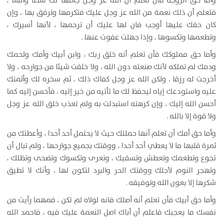
وأما حق الزوجة فأن تعلم أن الله عز وجل جعلها لك سكنا وأنسا ،
فتعلم أن ذلك نعمة من الله عز وجل عليك فتكرمها وترفق بها ، وإن
كان حقك عليها أوجب فان لها عليك أن ترحمها ، لأنها أسيرك ،
وتطعمها وتكسوها ، وإذا جهلت عفوت عنها .
وأما حق مملوكك فأن تعلم أنه خلق ربك ، وابن أبيك وأمك ولحمك
ودمك لم تملكه لأنك صنعته دون الله ، ولا خلقت شيئا من جوارحه ، ولا
أخرجت له رزقا ، ولكن الله عز وجل كفاك ذلك ، ثم سخره لك وأتمنك
عليه واستودعك إياه ليحفظ لك ما تأتيه من خير إليه ، فأحسن إليه كما
أحسن الله إليك ، وإن كرهته استبدلت به ولم تعذب خلق الله عز وجل
ولا قوة إلا بالله .
وأما حق أمك أن تعلم أنها حملتك حيث لا يحتمل أحد أحدا ، وأعطتك من
ثمرة قلبها ما لا يعطي أحد أحدا ، ووقتك بجميع جوارحها ، ولم تبال أن
تجوع وتطعمك وتعطش وتسقيك ، وتعرى وتكسوك وتضحى وتظلك ،
وتهجر النوم لأجلك ووقتك الحر والبرد لتكون لها ، وأنك لا تطيق
شكرها إلا بعون الله وتوفيقه .
وأما حق أبيك فأن تعلم أنه أصلك فانه لولاه لم تكن ، فمهما رأيت من
نفسك ما يعجبك فاعلم أن أباك اصل النعمة عليك فيه ، فاحمد الله