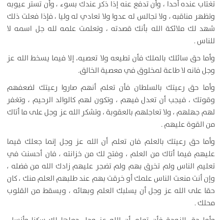
تغتاب عنده أحدا ، وأن تدفع عنه إذا ذكر عندك بسوء ، وأن تستر عيوبه
وتظهر مناقبه ، ولا تجالس له عدوا ولا تعادي له وليا ، فإذا فعلت ذلك
شهد لك ملائكة الله بأنك قصدته ، وتعلمت علمه لله جل اسمه لا
للناس .
وأما حق سائلك بالملك فأن تطيعه ولا تعصيه، إلا فيما يسخط الله عز
وجل فانه لا طاعة لمخلوق في معصية الخالق.
وأما حق رعيتك بالسلطان فأن تعلم أنهم صاروا رعيتك لضعفهم
وقوتك ، فيجب أن تعدل فيهم ، وتكون لهم كالوالد الرحيم ، وتغفر
لهم جهلهم ، ولا تعاجلهم بالعقوبة ، وتشكر الله عز وجل على ما أتاك
من القوة عليهم .
وأما حق رعيتك بالعلم فان تعلم أن الله عز وجل إنما جعلك قيما
عليهم فيما أتاك من العلم ، وفتح لك من خزانته ، فان أحسنت في
تعليم الناس ولم تخرق بهم ولم تضجر عليهم زادك الله من فضله ،
وإن أنت منعت الناس علمك أو خرقت بهم عند طلبهم العلم منك ، كان
حقا على الله عز وجل أن يسلبك العلم وبهائه ، ويسقط من القلوب
محلك .