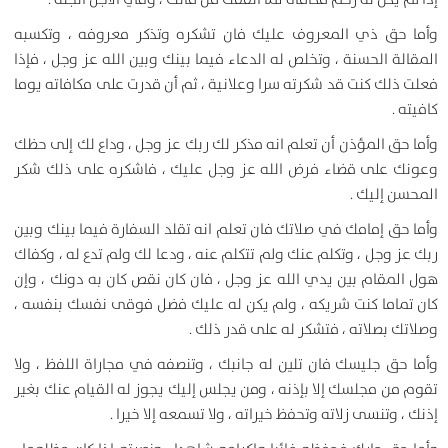
وأما حق ذي المعروف عليك فان تشكره وتذكر معروفه ، وتكسبه
المقالة الحسنة ، وتخلص له الدعاء فيما بينك وبين الله عز وجل ، فإذا
فعلت ذلك كنت قد شكرته سرا وعلانية ، ثم أن قدرت على مكافاته يوما
كافيته .
وأما حق المؤذن أن تعلم انه مذكر لك ربك عز وجل ، وداع لك إلى حظك
وعونك على قضاء فرض الله عز وجل عليك ، فاشكره على ذلك شكر
المحسن إليك .
وأما حق إمامك في صلاتك فان تعلم انه تقلد السفارة فيما بينك وبين
ربك عز وجل ، وتكلم عنك ولم تتكلم عنه ، ودعا لك ولم تدع له ، وكفاك
هول المقام بين يدي الله عز وجل ، فان كان نقص كان به دونك ، وإن
كان تماما كنت شريكه ، ولم يكن له عليك فضل فوقى نفسك بنفسه ،
وصلاتك بصلاته ، فتشكر له على قدر ذلك .
وأما حق جليسك فان تلين له جانبك ، وتنصفه في مجاراة اللفظ ، ولا
تقوم من مجلسك إلا بإذنه ، ومن يجلس إليك يجوز له القيام عنك بغير
إذنك ، وتنسى زلاته وتحفظ خيراته ، ولا تسمعه إلا خيرا .