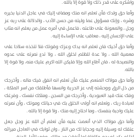
واشكره على قدر ذلك ولا قوة إلا بالله .
وأما حق ولدك فأن تعلم انه منك ومضاف إليك في عاجل الدنيا بخيره
وشره ، وإنك مسؤول عما وليته من حسن الأدب ، والدلالة على ربه عز
وجل ، والمعونة على طاعته ، فاعمل في أمره عمل من يعلم انه مثاب
على الإحسان إليه ، معاقب على الإساءة إليه .
وأما حق أخيك فان تعلم انه يدك وعزك وقوتك فلا تتخذه سلاحا على
معصية الله ، ولا عدة للظلم لخلق الله ، ولا تدع نصرته على عدوه
والنصيحة له ، فان أطاع الله وإلا فليكن الله اكرم عليك منه، ولا قوة إلا
بالله.
وأما حق مولاك المنعم عليك فأن تعلم انه انفق فيك ماله ، وأخرجك
من ذل الرق ووحشته إلى عز الحرية وانسها فأطلقك من اسر الملكة ،
وفك عنك قيد العبودية ، وأخرجك من السجن ، وملكك نفسك ، وفرغك
لعبادة ربك ، وتعلم انه أولى الخلق بك في حياتك وموتك ، وأن نصرته
عليك واجبة بنفسك ، وما احتاج إليه منك ، ولا قوة إلا بالله .
وأما حق مولاك الذي أنعمت عليه فأن تعلم أن الله عز وجل جعل
عتقك له وسيلة إليه وحجابا لك من النار ، وان ثوابك في العاجل ميراثه
إذا لم يكن له رحم مكافاة لما أنفقت من مالك ، وفي الآجل الجنة .