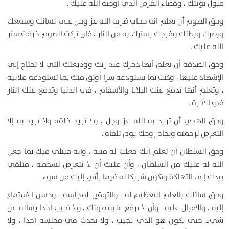
قبول توبتك ، وقضاء الفرض الذي أوجبه الله عليك .
وحق الصوم أن تعلم انه حجاب ضربه الله عز وجل على لسانك وسمعك
وبصرك وبطنك وفرجك يسترك به من النار ، فان تركت الصوم خرقت ستر
الله عليك .
وحق الصدقة أن تعلم أنها ذخرك عند ربك ووديعتك التي لا تحتاج إلى
الإشهاد عليها ، وكنت بما تستودعه سرا أوثق منك بما تستودعه علانية
، وتعلم أنها تدفع عنك البلايا والأسقام ، في الدنيا وتدفع عنك النار
في الآخرة .
وحق الهدي أن تريد به الله عز وجل ، ولا تريد خلقه ولا تريد به إلا
التعرض لرحمته ونجاة روحك يوم تلقاه .
وحق السلطان أن تعلم أنك جعلت له فتنة ، وأنه مبتلى فيك بما جعل
الله له عليك من السلطان ، وأن عليك أن لا تتعرض لسخطه ، فتلقي
بيدك إلى التهلكة وتكون شريكا له فيما يأتي إليك من سوء .
وحق سائلك بالعلم التعظيم له ، والتوقير لمجلسه ، وحسن الاستماع
إليه ، والإقبال عليه ، وأن لا ترفع عليه صوتك ، ولا تجيب أحدا يسأله عن
شيء حتى يكون هو الذي يجيب ، ولا تحدث في مجلسه أحدا ، ولا