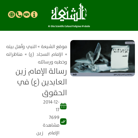
موقع الشیعة
»
النبي وأهل بيته
»
الإمام السجاد (ع)
»
مناظراته
وخطبه ورسائله
رسالة الإمام زين
العابدين (ع) في
الحقوق
2014-12-
17
7699
مشاهدة
الإمام زين