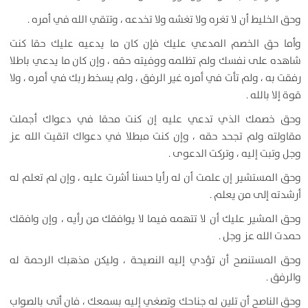
وحق الخليط أن لا تغره ولا تغشه ولا تخدعه ، وتتقي الله في أمره .
وأما حق الخصم المدعي عليك فإن كان ما يدعيه عليك حقا كنت
شاهده على نفسك ولم تظلمه ووفيته حقه ، وإن كان ما يدعي باطلا
رفقت به ، ولم تأت في أمره غير الرفق ، ولم يسخط ربك في أمره ، ولا
قوة إلا بالله .
وحق خصمك الذي تدعي عليه إن كنت محقا في دعواك أجملت
مقاولته ولم تجحد حقه ، وإن كنت مبطلا في دعواك اتقيت الله عز
وجل وتبت إليه ، وتركت الدعوى .
وحق المستشير إن علمت أن له رأيا حسنا أشرت عليه ، وإن لم تعلم له
أرشدته إلى من يعلم .
وحق المشير عليك أن لا تتهمه فيما لا يوافقك من رأيه ، وإن وافقك
حمدت الله عز وجل .
وحق المستنصح أن تؤدي إليه النصيحة ، وليكن مذهبك الرحمة له
والرفق .
وحق الناصح أن تلين له جناحك وتصغي إليه بسمعك ، فان أتى بالصواب