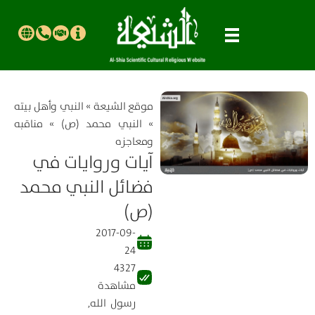
موقع الشیعة
»
النبي وأهل بيته
»
النبي محمد (ص)
»
مناقبه
ومعاجزه
آيات وروايات في
فضائل النبي محمد
(ص)
2017-09-
24
4327
مشاهدة
رسول الله
,