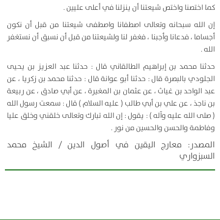
كما اختصنا واختص شيعتنا أن ينزلنا في أعلى عليين .
إن الله سبحانه وتعالى اصطفانا واصطفى شيعتنا من قبل أن نكون
أجساما ، فدعانا وأجبنا ، فغفر لنا ولشيعتنا من قبل أن نسبق أن نستغفر
الله .
حدثنا محمد بن إبراهيم الطالقاني قال : حدثنا عبد العزيز بن يحيى
الجلودي بالبصرة قال : حدثنا أبو عوانة قال : حدثنا محمد بن زكريا ، عن
عبد الواحد بن غياث ، عن عثمان بن المغيرة ، عن أبي صادق ، عن ربيعة
بن ناجذ ، عن علي بن أبي طالب ( عليه السلام ) قال : سمعت رسول الله
( صلى الله عليه وآله ) : يقول : إن الله تبارك وتعالى خلقني وخلق عليا
وفاطمة والحسن والحسين من نور .
المصدر:
معارج اليقين في أصول الدين / الشيخ محمد
السبزواري