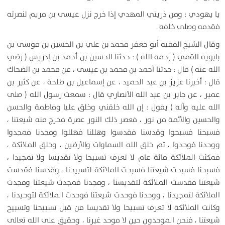
يا يهودي : ومن ذريتي المهدي إذا خرج نزل عيسى بن مريم لنصرته
فقدمه وصلى خلفه .
وقال الشيخ الفقيه أبو جعفر محمد بن علي بن الحسين بن موسى بن
بابويه القمي ( رحمه الله ) : حدثنا الحسين بن أحمد بن إدريس ( رضي
الله عنه ) قال : حدثنا أحمد بن محمد بن عيسى ، عن محمد بن الضحاك
قال : أخبرنا عزيز بن عبد الحميد ، عن إسماعيل بن طلحة ، عن كثير بن
عمير ، عن جابر بن عبد الله الأنصاري قال : سمعت رسول الله ( صلى
الله عليه وآله ) يقول : إن الله خلقني وخلق عليا وفاطمة والحسن
والحسين والأئمة من نور ، فعصر ذلك النور عصرة فخرج منه شيعتنا ،
فسبحنا فسبحوا وقدسنا فقدسوا وهللنا فهللوا ومجدنا فمجدوا
ووحدنا فوحدوا ، ثم خلق الله السماوات والأرضين ، وخلق الملائكة ،
فمكثت الملائكة مائة عام لا تعرف تسبيحا ولا تقديسا ولا تمجيدا ،
فسبحنا فسبحت شيعتنا فسبحت الملائكة لتسبيحنا ، وقدسنا فقدست
شيعتنا فقدست الملائكة لتقديسنا ، ومجدنا فمجدت شيعتنا ومجدت
الملائكة لتمجيدنا ، ووحدنا فوحدت شيعتنا فوحدت الملائكة لتوحيدنا ،
وكانت الملائكة لا تعرف تسبيحا ولا تقديسا من قبل تسبيحنا وتسبيح
شيعتنا ، فنحن الموحدون حين لا موحد غيرنا ، وحقيق على الله تعالى