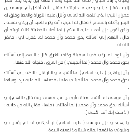
يهودي إلى النبي ( صلى الله عليه وآله ) فقام بين يديه يحد النظر
إليه ، فقال : يا يهودي ما حاجتك ؟ فقال : أنت أفضل أم موسى بن
عمران النبي الذي كلمه الله تعالى وأنزل عليه التوراة والعصا وفلق له
البحر وأظله بالغمام ؟ فقال له النبي : أنه يكره للعبد أن يزكي نفسه ،
ولكن أقول : إن آدم ( عليه السلام ) لما أصاب الخطيئة كانت توبته أن
قال : اللهم إني أسألك بحق محمد وآل محمد لما غفرت لي ، فغفر
الله له .
وأن نوحا لما ركب في السفينة وخاف الغرق قال : اللهم إني أسألك
بحق محمد وآل محمد ( لما أنجيتني ) من الغرق ، فنجاه الله عنها .
وأن إبراهيم ( عليه السلام ) لما ألقي في النار قال : اللهم إني أسألك
بحق محمد وآل محمد لما أنجيتني منها ، فجعلها الله عليه بردا وسلاما
.
وأن موسى لما ألقى عصاة فأوجس في نفسه خيفة قال : اللهم إني
أسألك بحق محمد وآل محمد ( لما أمنتني ) منها ، فقال الله جل جلاله :
( لا تخف إنك أنت الأعلى ).
يا يهودي : إن موسى ( عليه السلام ) لو أدركني ثم لم يؤمن بي
وبنبوتي ما نفعه إيمانه شيئا ولا نفعته النبوة .