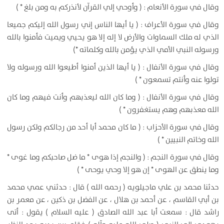
وقال في سورة الأنعام : ( وأوحي إلي القرآن لأنذركم به ومن بلغ * )
وقال في سورة الأعراف : ( يا أيها الناس إني رسول الله إليكم جميعا
الذي له ملك السماوات والأرض لا إله إلا هو يحيي ويميت فأمنوا بالله
ورسوله النبي الأمي الذي يؤمن بالله وكلماته *)
وقال في سورة الأنفال : ( يا أيها الذين أمنوا أطيعوا الله ورسوله ولا
تولوا عنه وأنتم تسمعون * )
وقال في سورة الأنفال : ( وما كان الله ليعذبهم وأنت فيهم وما كان
الله معذبهم وهم يستغفرون * )
وقال في سورة الأحزاب : ( ما كان محمد أبا أحد من رجالكم ولكن رسول
الله وخاتم النبيين * )
وقال في سورة النجم : ( والنجم إذا هوى * ما ضل صاحبكم وما غوى *
وما ينطق عن الهوى * إن هو إلا وحي يوحى * )
حدثنا محمد بن علي ماجيلويه ( رحمه الله ) قال : حدثني عمي محمد
بن أبي القاسم ، عن أحمد بن هلال ، عن الفضل بن ذكين ، عن معمر بن
راشد قال : سمعت أبا عبد الله الصادق ( عليه السلام ) يقول : أتى