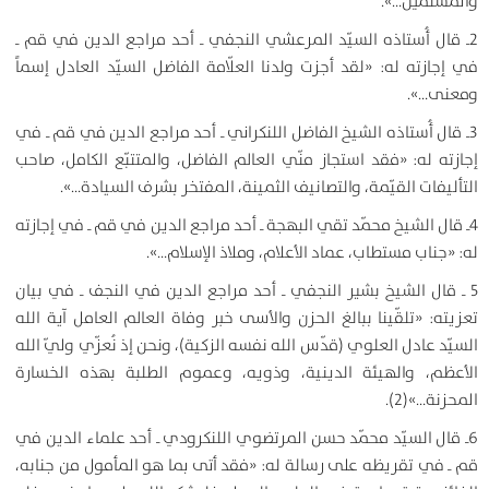
والمسلمين…».
2ـ قال أُستاذه السيّد المرعشي النجفي ـ أحد مراجع الدين في قم ـ
في إجازته له: «لقد أجزت ولدنا العلّامة الفاضل السيّد العادل إسماً
ومعنى…».
3ـ قال أُستاذه الشيخ الفاضل اللنكراني ـ أحد مراجع الدين في قم ـ في
إجازته له: «فقد استجاز منّي العالم الفاضل، والمتتبّع الكامل، صاحب
التأليفات القيّمة، والتصانيف الثمينة، المفتخر بشرف السيادة…».
4ـ قال الشيخ محمّد تقي البهجة ـ أحد مراجع الدين في قم ـ في إجازته
له: «جناب مستطاب، عماد الأعلام، وملاذ الإسلام…».
5 ـ قال الشيخ بشير النجفي ـ أحد مراجع الدين في النجف ـ في بيان
تعزيته: «تلقّينا ببالغ الحزن والأسى خبر وفاة العالم العامل آية الله
السيّد عادل العلوي (قدّس الله نفسه الزكية)، ونحن إذ نُعزّي وليّ الله
الأعظم، والهيئة الدينية، وذويه، وعموم الطلبة بهذه الخسارة
المحزنة…»(2).
6ـ قال السيّد محمّد حسن المرتضوي اللنكرودي ـ أحد علماء الدين في
قم ـ في تقريظه على رسالة له: «فقد أتى بما هو المأمول من جنابه،