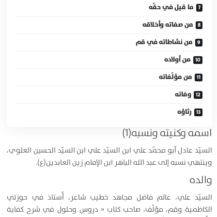
ما قيل في حقّه
من صفاته وأخلاقه
من نشاطاته في قم
من أولاده
من مؤلّفاته
وفاته
رثاؤه
اسمه وكنيته ونسبه(1)
السيّد عادل أبو محمّد علي ابن السيّد علي ابن السيّد الحسين العلوي،
وينتهي نسبه إلى عبد الله الباهر ابن الإمام زين العابدين(ع).
والده
السيّد علي، عالم فاضل مجاهد خطيب شاعر، أُستاذ في حوزتي
الكاظمية وقم، مؤلّف، صاحب كتاب « دروس وحلول في شرح كفاية