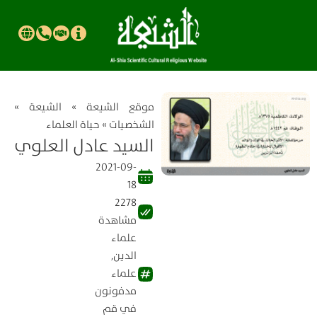
موقع الشیعة
»
الشيعة
»
الشخصيات
»
حياة العلماء
السيد عادل العلوي
2021-09-
18
2278
مشاهدة
علماء
الدين
,
علماء
مدفونون
في قم