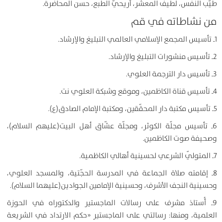
طيّب النفس، لطيف المعشر، أريحيّ الطبع، حسن المحاضرة.
من نشاطاته في قم
1ـ تأسيس المجمع الإسلامي العالمي التبليغ والإرشاد.
2ـ تأسيس منشورات التبليغ والإرشاد.
3ـ تأسيس دار الترجمة العلوي.
4ـ تأسيس قناة الكاظمين، وموقع وشبكة العلوي نت.
5ـ تأسيس مكتبة دار المحقّقين، ومكتبة الإمام الصادق(ع).
6ـ تأسيس مجلّة الكوثر، ومجلّة عشّاق أهل البيت(عليهم السلام)،
وصحيفة صوت الكاظمين.
7ـ المتولّي الشرعي لحسينية أهالي الكاظمية.
8ـ إقامته صلاة الجماعة في المدرسة الحجّتية، والمسجد العلوي،
وحسينية النجف الأشرف، وحسينية الإمامين الجوادين(عليهما السلام).
9ـ أُستاذ مشرف على رسالات الماجستير والدكتوراه في الحوزة
العلمية، ومنها: رسالتي على الماجستير «حكم الارتداد في الشريعة