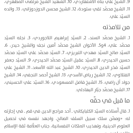
9ـ الشيخ علي بناه الاشتهاردي، 10ـ الشهيد الشيخ مرتضى المطهّري،
11ـ الشيخ محمّد تقي ستودة، 12ـ الشيخ محسن الدوزدوزاني، 13ـ والده
السيّد علي.
من تلامذته
1ـ الشيخ محمّد السند، 2ـ السيّد إبراهيم اللاجوردي، 3ـ نجله السيّد
محمّد علي، 4و5ـ الأخوان الشيخ محمّد أمين نجف والشيخ حيدر، 6ـ
السيّد صالح السيّد مهدي التبريزي، 7ـ السيّد محمّد علي السيّد محمّد
حسين الحيدري، 8ـ السيّد عقيل السيّد محمّد الحيدري، 9ـ السيّد جعفر
السيّد فخر الدين الحيدري، 10ـ الشيخ عبد الله الأسعد، 11ـ الشيخ علي
الفتلاوي، 12ـ الشيخ رياض الأسدي، 13ـ الشيخ أحمد النجفي، 14ـ الشيخ
جواد آل راضي، 15ـ الشيخ فاضل المسعودي، 16ـ السيّد علي الحسيني،
17ـ الشيخ محمّد جبّار البهادلي.
ما قيل في حقّه
1ـ قال أُستاذه السيّد الكلبايكاني ـ أحد مراجع الدين في قم ـ في إجازته
له: «وممّن سلك سبيل السلف الصالح، واجهد نفسه في تحصيل
العلوم الدينية، وتهذيب الملكات النفسانية، جناب العلّامة ثقة الإسلام