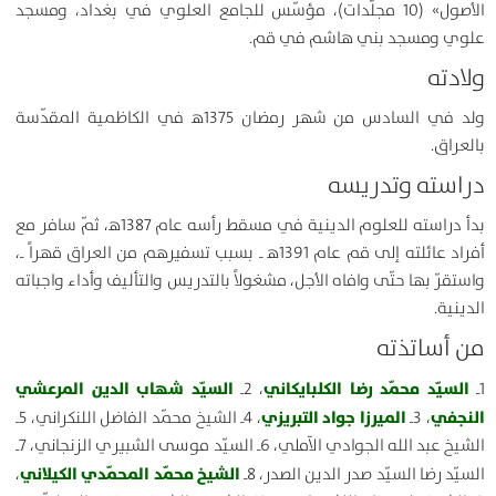
الأُصول» (10 مجلّدات)، مؤسّس للجامع العلوي في بغداد، ومسجد
علوي ومسجد بني هاشم في قم.
ولادته
ولد في السادس من شهر رمضان 1375ﻫ في الكاظمية المقدّسة
بالعراق.
دراسته وتدريسه
بدأ دراسته للعلوم الدينية في مسقط رأسه عام 1387ﻫ، ثمّ سافر مع
أفراد عائلته إلى قم عام 1391ﻫ ـ بسبب تسفيرهم من العراق قهراً ـ،
واستقرّ بها حتّى وافاه الأجل، مشغولاً بالتدريس والتأليف وأداء واجباته
الدينية.
من أساتذته
السيّد محمّد رضا الكلبايكاني
السيّد شهاب الدين المرعشي
1ـ
، 2ـ
النجفي
الميرزا جواد التبريزي
، 3ـ
، 4ـ الشيخ محمّد الفاضل اللنكراني، 5ـ
الشيخ عبد الله الجوادي الآملي، 6ـ السيّد موسى الشبيري الزنجاني، 7ـ
الشيخ محمّد المحمّدي الكيلاني
السيّد رضا السيّد صدر الدين الصدر، 8ـ
،