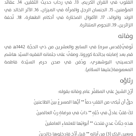
القلوب في القرآن الكريم، 13ـ في رحاب حديث الثقلين، 14ـ عقائد
المؤمنين، 15ـ الجنسان الرجل والمرأة في الميزان، 16ـ الأثر الخالد في
الولد والوالد، 17ـ الأقوال المختارة في أحكام الطهارة، 18ـ تُحفة
الزائرين، 19ـ النجوم المتناثرة.
وفاته
تُوفّي(قدس سره) في السابع والعشرين من ذي الحجّة 1442ﻫ في
قم بعد إصابته بجائحة كورونا، وصلّى على جثمانه الفقيه السيّد هاشم
الحسيني البوشهري، ودُفن في صحن حرم السيّدة فاطمة
المعصومة(عليها السلام).
رثاؤه
أرّخ الشيخ علي المظفّر عام وفاته بقوله:
حقٌّ أن تُبكى من القلبِ دماً ** أيُّها المسرعُ بينَ الظاعنينْ
لكَ قلبٌ عادلٌ في حُبِّهِ ** ذابَ في مرضاةِ ربِّ العالمينْ
هذهِ جنّاتُ عدنٍٕ فتحت ** أبوابَها للعلماءِ العاملينْ
وبعينِ الذكر(3) من آياتِهِ ** قيل أرِّخ فادخلوها خالدينْ