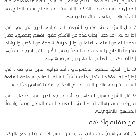
الفائز مرتبة سامية في العلم والعمل، فليشكر الله على ما منحه، فله
العمل بما يستنبطه من الأحكام الشرعية على منهاج سلفنا الصالح، مع
التورّع والأخذ بما هو الحائطة لدينه…».
7ـ قال السيّد محمّد مفتي الشيعة ـ أحد مراجع الدين في قم ـ في
إجازته له: «قد حضر أبحاث عدّة من الأعلام حضور تفهّم وتحقيق، فصار
بحمد الله من العلماء العاملين، ونال مرتبة شامخة من الفضل والرشاد،
مقروناً بالصلاح والسداد، فله التصدّي في الأُمور التي لا يجوز تصدّيها
إلّا للمجتهدين العظام، والمأذونين من قبلهم…».
8ـ قال السيّد محمود الدهسرخي ـ أحد مراجع الدين في قم ـ في
إجازته له: «فقد استجاز منّي تأسّياً بالسلف الصالح، سماحة العلّامة
السيّد الشريف، والحبر النبيل، مروّج الأحكام، وثقة الإسلام وحجّته…».
9ـ قال الشيخ حسين المظاهري ـ أحد مراجع الدين في إصفهان ـ في
تقريظه على رسالة له: «السيّد المعتمد الثقة العادل وصفاً واسماً،
المشهور بالعلوي…».
من صفاته وأخلاقه
كان(قدس سره) على جانب عظيم من حُسن الأخلاق والتواضع والزهد،