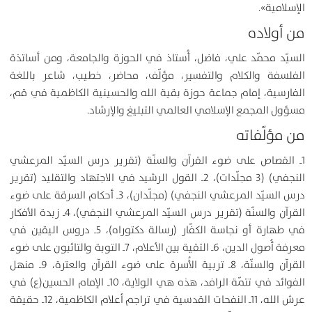
الإسلامية».
من أولاده
السيّد محمّد علي، فاضل، أُستاذ في الحوزة والجامعة، ومن أساتذة
الفلسفة والكلام والتفسير، مؤلّف، محاضر، خطيب، شاعر باللغة
الفارسية، إمام جماعة حوزة بقية الله والحسينية الكاظمية في قم،
مسؤول المجمع الإسلامي العالمي التبليغ والإرشاد.
من مؤلّفاته
1ـ القصاص على ضوء القرآن والسنّة (تقرير درس السيّد المرعشي
النجفي) (3 مجلّدات)، 2ـ القول الرشيد في الاجتهاد والتقليد (تقرير
درس السيّد المرعشي النجفي) (مجلّدان)، 3ـ أحكام السرقة على ضوء
القرآن والسنّة (تقرير درس السيّد المرعشي النجفي)، 4ـ زبدة الأفكار
في طهارة أو نجاسة الكفّار (رسالة دكتوراه)، 5ـ دروس اليقين في
معرفة أُصول الدين، 6ـ التقية بين الأعلام، 7ـ التوبة والتائبون على ضوء
القرآن والسنّة، 8ـ تربية الأُسرة على ضوء القرآن والعترة، 9ـ منهل
الفوائد في تتمّة الرافد، هذه هي الولاية، 10ـ الإمام الحسين(ع) في
عرش الله، 11ـ النفحات القدسية في تراجم أعلام الكاظمية، 12ـ حقيقة