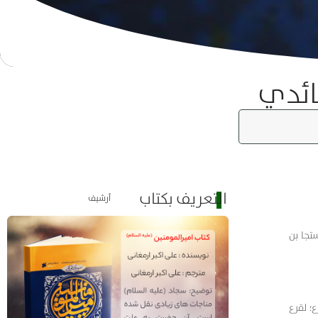
ائدي
التعريف بكتاب
أرشيف
تجا بن
؛ لقرع