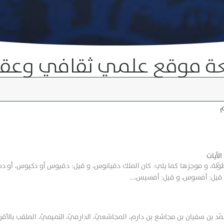
ة موقع علمي ثقافي وعق
م
لآيات
ّلة، و موجزها كما يلي: كان الملك دقيانوس، و قيل: دقيوس أو دكيوس، أو دس
قيل: أفسوس، و قيل: أفسيس،…
د بن سفيان بن مجاشع بن دارم، المجاشعيّ، الدارميّ، التميميّ، الملقب بالأقرع