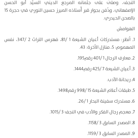
النجف، وصلّى على جثمانه المرجع الديني السيّد أبو الحسن
الإصفهاني، ودُفن بجوار قبر أُستاذه الميرز حسين النوري في حجرة 15
بالصحن الحيدري.
الهوامش
1ـ اُنظر: مستدركات أعيان الشيعة 1 /81، فهرس التراث 2 /347، نفس
المهموم: 5، منازل الآخرة: 43.
2ـ معارف الرجال 1 /401 رقم195.
3ـ أعيان الشيعة 7 /425 رقم1444.
4ـ ريحانة الأدب.
5ـ طبقات أعلام الشيعة 15 /998 رقم1498.
6ـ مستدرك سفينة البحار 1 /26.
7ـ معجم رجال الفكر والأدب في النجف 3 /1015.
8ـ المصدر السابق 3 /1158.
9ـ المصدر السابق 3 /1159.