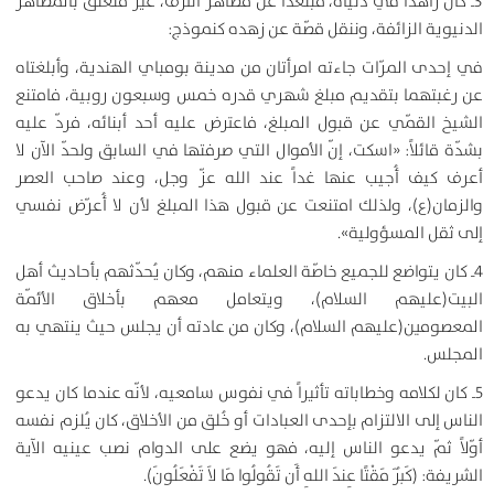
3ـ كان زاهداً في دنياه، مبتعداً عن مظاهر الترف، غير متعلّق بالمظاهر
الدنيوية الزائفة، وننقل قصّة عن زهده كنموذج:
في إحدى المرّات جاءته امرأتان من مدينة بومباي الهندية، وأبلغتاه
عن رغبتهما بتقديم مبلغ شهري قدره خمس وسبعون روبية، فامتنع
الشيخ القمّي عن قبول المبلغ، فاعترض عليه أحد أبنائه، فردّ عليه
بشدّة قائلاً: «اسكت، إنّ الأموال التي صرفتها في السابق ولحدّ الآن لا
أعرف كيف أُجيب عنها غداً عند الله عزّ وجل، وعند صاحب العصر
والزمان(ع)، ولذلك امتنعت عن قبول هذا المبلغ لأن لا أُعرّض نفسي
إلى ثقل المسؤولية».
4ـ كان يتواضع للجميع خاصّة العلماء منهم، وكان يُحدّثهم بأحاديث أهل
البيت(عليهم السلام)، ويتعامل معهم بأخلاق الأئمّة
المعصومين(عليهم السلام)، وكان من عادته أن يجلس حيث ينتهي به
المجلس.
5ـ كان لكلامه وخطاباته تأثيراً في نفوس سامعيه، لأنّه عندما كان يدعو
الناس إلى الالتزام بإحدى العبادات أو خُلق من الأخلاق، كان يُلزم نفسه
أوّلاً ثمّ يدعو الناس إليه، فهو يضع على الدوام نصب عينيه الآية
الشريفة: (
كَبُرَ مَقْتًا عِندَ اللهِ أَن تَقُولُوا مَا لاَ تَفْعَلُونَ
).