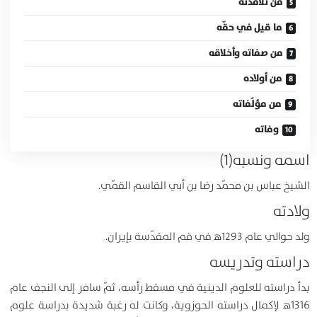
من تلامذته
ما قيل في حقّه
من صفاته وأخلاقه
من أولاده
من مؤلّفاته
وفاته
اسمه ونسبه(1)
الشيخ عباس بن محمّد رضا بن أبي القاسم القمّي.
ولادته
ولد حوالي عام 1293ﻫ في قم المقدّسة بإيران.
دراسته وتدريسه
بدأ دراسته للعلوم الدينية في مسقط رأسه، ثمّ سافر إلى النجف عام
1316ﻫ لإكمال دراسته الحوزوية، وكانت له رغبة شديدة بدراسة علوم