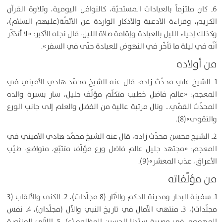
6ـ كان ملتزماً بالعبادات المستحبّة، كالنوافل اليومية، وتلاوة القرآن
الكريم، وقراءة الأدعية والأذكار الواردة عن الأئمّة(عليهم السلام)،
وكذلك إحياء الليل بالعبادة وإقامة صلاة الليل، قال نجله الأكبر: «لا أتذكّر
أنّه في ليلة ما تأخّر في النهوض للعبادة حتّى في السفر».
من أولاده
1ـ الشيخ علي محدّث زاده، قال عنه الشيخ محمّد هادي الأميني في
المعجم: «عالم فاضل خطيب متكلّم مؤلّف جليل، سار بسيرة والده
المحدّث القمّي… ونال مرتبة عالية من الفضل والعلم إلى جانب الورع
والتقوى»(8).
2ـ الشيخ محسن محدّث زاده، قال عنه الشيخ محمّد هادي الأميني في
المعجم: «مجتهد جليل عالم فاضل ورع مؤلّف متتبّع، متواضع، طيّب
الأعراق، عذب المعشر»(9).
من مؤلّفاته
1ـ سفينة البحار ومدينة الحكم والآثار (8 مجلّدات)، 2ـ الكنى والألقاب (3
مجلّدات)، 3ـ منتهى الآمال في تاريخ النبي والآل (مجلّدان)، 4ـ نفس
المهموم في مصيبة سيّدنا الحسين المظلوم(ع)، 5ـ اللآلي المنثورة