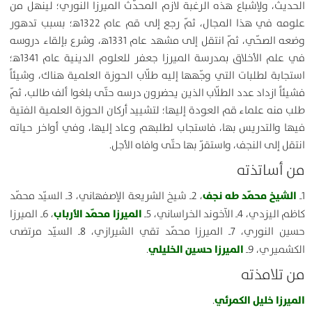
الحديث، ولإشباع هذه الرغبة لازم المحدّث الميرزا النوري؛ لينهل من
علومه في هذا المجال، ثمّ رجع إلى قم عام 1322ﻫ؛ بسبب تدهور
وضعه الصحّي، ثمّ انتقل إلى مشهد عام 1331ﻫ، وشرع بإلقاء دروسه
في علم الأخلاق بمدرسة الميرزا جعفر للعلوم الدينية عام 1341ﻫ؛
استجابة لطلبات التي وجّهها إليه طلّاب الحوزة العلمية هناك، وشيئاً
فشيئاً ازداد عدد الطلّاب الذين يحضرون درسه حتّى بلغوا ألف طالب، ثمّ
طلب منه علماء قم العودة إليها؛ لتشييد أركان الحوزة العلمية الفتية
فيها والتدريس بها، فاستجاب لطلبهم وعاد إليها، وفي أواخر حياته
انتقل إلى النجف، واستقرّ بها حتّى وافاه الأجل.
من أساتذته
الشيخ محمّد طه نجف
1ـ
، 2ـ شيخ الشريعة الإصفهاني، 3ـ السيّد محمّد
الميرزا محمّد الأرباب
كاظم اليزدي، 4ـ الآخوند الخراساني، 5ـ
، 6ـ الميرزا
حسين النوري، 7ـ الميرزا محمّد تقي الشيرازي، 8ـ السيّد مرتضى
الميرزا حسين الخليلي
الكشميري، 9ـ
.
من تلامذته
الميرزا خليل الكمرئي
.