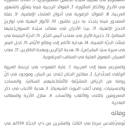
في الأحراز والأذكار المأثورة، 7ـ الفوائد الرجبية فيما يتعلّق بالشهور
العربية، 8ـ الفوائد الرضوية في أحوال العلماء الإمامية، 9ـ نفثة
المصدور فيما يتجدّد به حزن عاشور، 10ـ الأنوار البهية في تواريخ
الحجج الإلهية، 11ـ بيت الأحزان في مصائب سيّدة النسوان(عليها
السلام)، 12ـ ذخيرة الأبرار في منتخب أنيس التجّار، 13ـ الدرّة اليتيمة في
تتمّات الدرّة الثمينة، 14ـ هداية الأنام إلى وقائع الأيّام، 15ـ كحل البصر
في سيرة سيّد البشر(ص)، 16ـ هدية الزائرين وبهجة الناظرين، 17ـ نصاب
الصبيان، الفصول العلية في المناقب المرتضوية.
والمترجم منها إلى العربية: 1ـ غاية القصوى في ترجمة العروة
الوثقى (مجلّدان)، 2ـ مفاتيح الجنان (غني عن البيان، وموجود في كلّ
روضة من الرياض المشرّفة للأئمّة(عليهم السلام)، والمساجد
والحسينيات، وفي أغلب البيوت الشيعية)، 3ـ هدية الأحباب في ذكر
المعروفين بالكنى والألقاب والأنساب، 4ـ منازل الآخرة والمطالب
الفاخرة.
وفاته
تُوفّي(قدس سره) في الثالث والعشرين من ذي الحجّة 1359ﻫ في