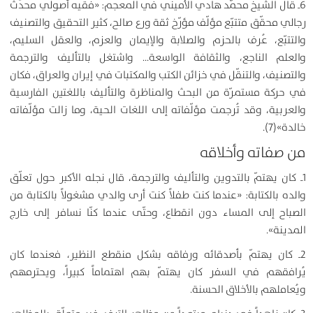
6ـ قال الشيخ محمّد هادي الأميني في المعجم: «فقيه أُصولي محدّث
رجالي محقّق متتبّع مؤلّف مؤرّخ ثقة ورع صالح، كثير التحقيق والتصنيف
والتتبّع، عُرف بالحزم والصلابة والإيمان والعزم، والعقل السليم،
والعلم الناجع، والثقافة الواسعة… واشتغل بالتأليف والترجمة
والتصنيف، والتنقّل في خزائن الكتب والمكتبات في إيران والعراق، فكان
في حركة مستمرّة من البحث والمناظرة والتأليف باللغتين الفارسية
والعربية، وقد تُرجمت مؤلّفاته إلى اللغات الحية، وما زالت مؤلّفاته
خالدة»(7).
من صفاته وأخلاقه
1ـ كان يهتمّ بالتدوين والتأليف والترجمة، قال نجله الأكبر حول تعلّق
والده بالكتابة: «عندما كنت طفلاً كنت أرى والدي مشغولاً بالكتابة من
الصباح إلى المساء دون انقطاع، وحتّى عندما كنّا نسافر إلى خارج
المدينة».
2ـ كان يهتمّ بأصدقائه ورفاقه بشكل منقطع النظير، فعندما كان
يُرافقهم في السفر كان يهتمّ بهم اهتماماً كبيراً، ويحترمهم
ويُعاملهم بالأخلاق الحسنة.