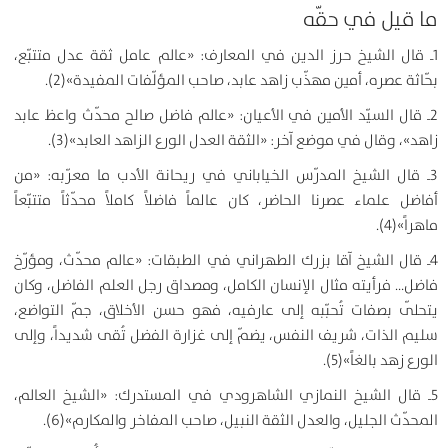
ما قيل في حقّه
1ـ قال الشيخ حرز الدين في المعارف: «عالم عامل ثقة عدل متتبّع،
بحّاثة عصره، أمين مهذّب زاهد عابد، صاحب المؤلّفات المفيدة»(2).
2ـ قال السيّد الأمين في الأعيان: «عالم فاضل صالح محدّث واعظ عابد
زاهد»، وقال في موضع آخر: «الثقة العدل الورع الزاهد العابد»(3).
3ـ قال الشيخ المدرّس الخياباني في ريحانة الأدب ما معرّبه: «من
أفاضل علماء عصرنا الحاضر، كان عالماً فاضلاً كاملاً محدّثاً متتبّعاً
ماهراً»(4).
4ـ قال الشيخ آقا بزرك الطهراني في الطبقات: «عالم محدّث، ومؤرّخ
فاضل… فرأيته مثال الإنسان الكامل، ومصداق رجل العلم الفاضل، وكان
يتحلّى بصفات تُحبّبه إلى عارفيه، فهو حسن الأخلاق، جمّ التواضع،
سليم الذات، شريف النفس، يضمّ إلى غزارة الفضل تُقى شديداً، وإلى
الورع زهد بالغاً»(5).
5ـ قال الشيخ النمازي الشاهرودي في المستدرك: «الشيخ العالم،
المحدّث الجليل، والعدل الثقة النبيل، صاحب المفاخر والمكارم»(6).