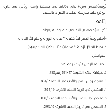
تُوفّي(قدس سره) عام 1358ﻫ في مسقط رأسه، ودُفن في داره
الواقع خلف مدرسة الخليلي الكبرى بالنجف.
رثاؤه
أرّخ السيّد مهدي الأعرجي عام وفاته بقوله:
«أظلمَ وجهُ الدهرِ لمَّا قضى ** هادي الورى وأحلو لكَ النادي‏
فلتخبط الضلال أرّختهُ ** قد غابَ عنَّا الكوكبُ الهادي‏»(6).
الهوامش
1ـ معارف الرجال 3 /235 رقم519.
2ـ طبقات أعلام الشيعة 17 /551 رقم758.
3ـ معجم رجال الفكر والأدب في النجف 2 /831.
4ـ المفصّل في تاريخ النجف الأشرف 9 /292.
5ـ معجم رجال الفكر والأدب في النجف 2 /831.
6ـ المفصّل في تاريخ النجف الأشرف 9 /293.