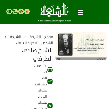
موقع الشیعة
»
الشيعة
»
الشخصيات
»
حياة العلماء
الشيخ هادي
الطرفي
2018-10-
21
758
مشاهدة
علماء
الدين
,
علماء
مدفونون