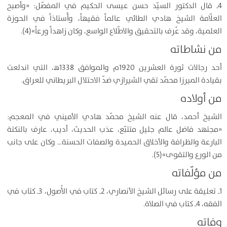
4ـ قال الدكتور السيّد حسن عيسى الحكيم في المفصّل: «وأصبح
العلّامة الشيخ هادي الطائي عالماً فقيهاً، وأُستاذاً في الحوزة
العلمية، وقد عُرف بالتحقيق والاطّلاع الواسع، وكان زاهداً ورعاً»(4).
من نشاطاته
أحد رجالات ثورة العشرين 1920م والموافق 1338ﻫ، التي اندلعت
بقيادة الميرزا محمّد تقي الشيرازي ضدّ الاحتلال البريطاني للعراق.
من أولاده
الشيخ أحمد، قال عنه الشيخ محمّد هادي الأميني في المعجم:
«مجتهد فاضل عالم جليل متتبّع، عذب الحديث، أديب، عارف بالنكتة
البارعة والظرافة والأخلاق الحميدة والصفات الحسنة… وكان على جانب
من الورع والتقوى»(5).
من مؤلّفاته
1ـ تعليقة على رسائل الشيخ الأنصاري، 2ـ كتاب في الأُصول، 3ـ كتاب في
الفقه، 4ـ كتاب في الصلاة.
وفاته