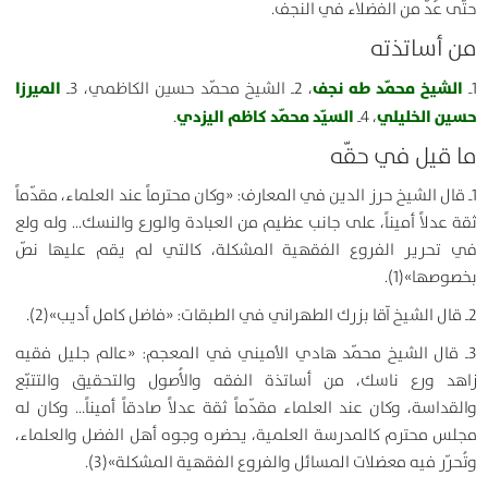
حتّى عُدّ من الفضلاء في النجف.
من أساتذته
الشيخ محمّد طه نجف
الميرزا
1ـ
، 2ـ الشيخ محمّد حسين الكاظمي، 3ـ
حسين الخليلي
السيّد محمّد كاظم اليزدي
، 4ـ
.
ما قيل في حقّه
1ـ قال الشيخ حرز الدين في المعارف: «وكان محترماً عند العلماء، مقدّماً
ثقة عدلاً أميناً، على جانب عظيم من العبادة والورع والنسك… وله ولع
في تحرير الفروع الفقهية المشكلة، كالتي لم يقم عليها نصّ
بخصوصها»(1).
2ـ قال الشيخ آقا بزرك الطهراني في الطبقات: «فاضل كامل أديب»(2).
3ـ قال الشيخ محمّد هادي الأميني في المعجم: «عالم جليل فقيه
زاهد ورع ناسك، من أساتذة الفقه والأُصول والتحقيق والتتبّع
والقداسة، وكان عند العلماء مقدّماً ثقة عدلاً صادقاً أميناً… وكان له
مجلس محترم كالمدرسة العلمية، يحضره وجوه أهل الفضل والعلماء،
وتُحرّر فيه معضلات المسائل والفروع الفقهية المشكلة»(3).