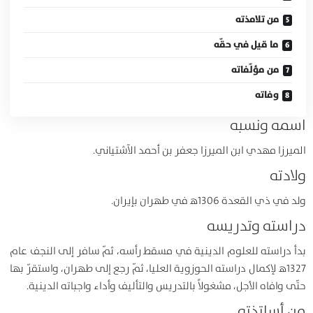
من تلامذته
ما قيل في حقّه
من مؤلّفاته
وفاته
اسمه ونسبه
الميرزا مهدي ابن الميرزا جعفر بن أحمد الآشتياني.
ولادته
ولد في ذي القعدة 1306ﻫ في طهران بإيران.
دراسته وتدريسه
بدأ دراسته للعلوم الدينية في مسقط رأسه، ثمّ سافر إلى النجف عام
1327ﻫ لإكمال دراسته الحوزوية العليا، ثمّ رجع إلى طهران، واستقرّ بها
حتّى وافاه الأجل، مشغولاً بالتدريس والتأليف وأداء واجباته الدينية.
من أساتذته