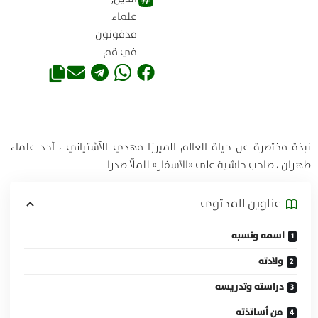
علماء
مدفونون
في قم
نبذة مختصرة عن حياة العالم الميرزا مهدي الآشتياني ، أحد علماء
طهران ، صاحب حاشية على «الأسفار» للملّا صدرا.
عناوين المحتوی
اسمه ونسبه
ولادته
دراسته وتدريسه
من أساتذته