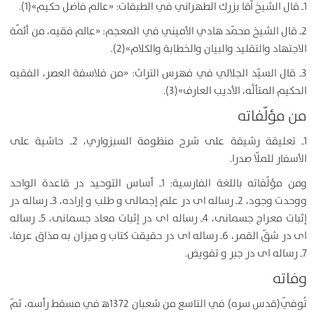
1ـ قال الشيخ آقا بزرك الطهراني في الطبقات: «عالم فاضل حكيم»(1).
2ـ قال الشيخ محمّد هادي الأميني في المعجم: «عالم فقيه، من أئمّة
الاجتهاد والتقليد والبيان والخطابة والكلام»(2).
3ـ قال السيّد الجلالي في فهرس التراث: «من فلاسفة العصر، الفقيه
الحكيم المتألَّه، الأديب العارف»(3).
من مؤلّفاته
1ـ تعليقة رشيقة على شرح منظومة السبزواري، 2ـ حاشية على
الأسفار للملّا صدرا.
ومن مؤلّفاته باللغة الفارسية: 1ـ أساس التوحيد در قاعدة الواحد
ووحدت وجود، 2ـ رساله ای در علم إجمالی و طلب و إراده، 3ـ رساله در
إثبات معراج جسمانی، 4ـ رساله ای در إثبات معاد جسمانی، 5ـ رساله
ای در شقّ القمر، 6ـ رساله ای در حقیقت كتاب و میزان به مذاق عرفا،
7ـ رساله ای در جبر و تفویض.
وفاته
تُوفّي(قدس سره) في التاسع من شعبان 1372ﻫ في مسقط رأسه، ثمّ