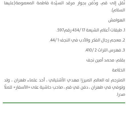
نُقل إلى قم، ودُفن بجوار مرقد السيّدة فاطمة المعصومة(عليها
السلام).
الهوامش
1ـ طبقات أعلام الشيعة 17 /434 رقم597.
2ـ معجم رجال الفكر والأدب في النجف 1 /44.
3ـ فهرس التراث 2 /410.
بقلم: محمد أمين نجف
الخلاصة
المترجم له العالم الميرزا مهدي الآشتياني ، أحد علماء طهران ، ولد
وتوفي في طهران ، دفن في قم ، صاحب حاشية على «الأسفار» للملّا
صدرا.