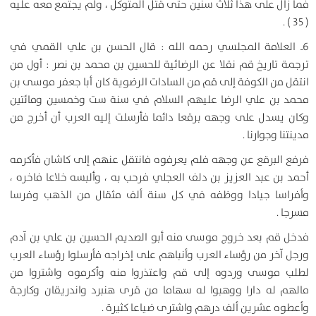
فما زال على هذا ثلاث سنين حتى قتل المتوكل ، ولم يجتمع معه عليه
( 35 ) .
6ـ العلامة المجلسي رحمه الله : قال الحسن بن علي القمي في
ترجمة تاريخ قم نقلا عن الرضائية للحسين بن محمد بن نصر : أول من
انتقل من الكوفة إلى قم من السادات الرضوية كان أبا جعفر موسى بن
محمد بن علي الرضا عليهم السلام في سنة ست وخمسين ومائتين
وكان يسدل على وجهه برقعا دائما فأرسلت إليه العرب أن أخرج من
مدينتنا وجوارنا .
فرفع البرقع عن وجهه فلم يعرفوه فانتقل عنهم إلى كاشان فأكرمه
أحمد بن عبد العزيز بن دلف العجلي فرحب به ، وألبسه خلاعا فاخره ،
وأفراسا جيادا ووظفه في كل سنة ألف مثقال من الذهب وفرسا
مسرجا .
فدخل قم بعد خروج موسى منه أبو الصديم الحسين بن علي بن آدم
ورجل آخر من رؤساء العرب وأنباهم على إخراجه فأرسلوا رؤساء العرب
لطلب موسى وردوه إلى قم واعتذروا منه وأكرموه واشتروا من
مالهم له دارا ووهبوا له سهاما من قرى هنبرد واندريقان وكارجة
وأعطوه عشرين ألف درهم واشترى ضياعا كثيرة .