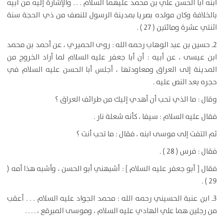
ابنه أبا الحسن علي بن محمد عليهما السلام . . . والإشارة إليه من أبيه
بالخلافة وكان مولده بصريا بمدينة الرسول للنصف من ذي الحجة سنة
اثنتي عشرة ومائتين ( 27 ) .
2ـ حسين بن عبد الوهاب رحمه الله : روى الحميري ، عن أحمد بن محمد
ابن عيسى ، عن أبيه : أن أبا جعفر عليه السلام لما أراد الخروج من
المدينة إلى العراق ومعاودتها ، أجلس أبا الحسن عليه السلام في
حجره بعد النص عليه .
وقال : ما الذي تحب أن أهدي إليك من طرائف العراق ؟
فقال عليه السلام : سيفا ، كأنه شعلة نار .
ثم التفت إلى موسى ابنه ، فقال : ما تحب أنت ؟
فقال : فرس ( 28 ) .
فقال [ أبو جعفر عليه السلام ] : أشبهني أبو الحسن ، وأشبه هذا أمه (
29 ) .
3ـ ابن عنبة الحسيني رحمه الله : محمد الجواد عليه السلام . . . أعقب
من رجلين هما علي الهادي عليه السلام ، وموسى المبرقع ، . . . .