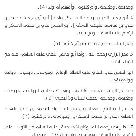
وخديجة ، وحكيمة ، وأم كلثوم ، وأمهم أم ولد ( 4 ) .
4ـ أبو جعفر الطبري رحمه الله : ذكر ولده [ أي أبي جعفر محمد بن
علي بن موسى عليهم السلام ] : أبو الحسن علي بن محمد العسكري
الإمام عليه السلام ، وموسى .
ومن البنات : خديجة وحكيمة وأم كلثوم ( 5 ) .
5ـ فخر الرازي رحمه الله : وأما أبو جعفر التقي عليه السلام ، فله من
الأبناء ثلاثة :
أبو الحسن علي النقي عليه السلام الإمام ، وموسى ، ويحيى ، وولده
وولده بقم .
وله من البنات خمسه : فاطمة ، وبهجت ، صاحب الرواية ، وبريهة ،
وحكيمة ، وخديجة . لاعقب للبنات ولا ليحيى ( 6 ) .
6ـ ابن أبي الثلج البغدادي رحمه الله : ولد لمحمد بن علي عليهما
السلام : علي بن محمد العسكري ، وموسى ، وأم كلثوم ( 7 ) .
7ـ الطبرسي رحمه الله : وكان لأبي جعفر عليه السلام من الأولاد : علي
الإمام عليه السلام ، وموسى ، ولم يخلف ذكرا غيرهما .