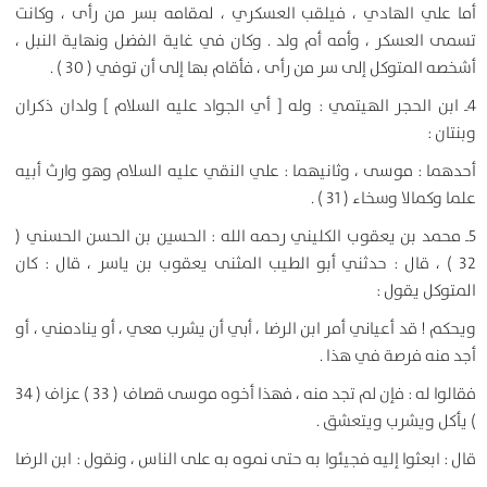
أما علي الهادي ، فيلقب العسكري ، لمقامه بسر من رأى ، وكانت
تسمى العسكر ، وأمه أم ولد . وكان في غاية الفضل ونهاية النبل ،
أشخصه المتوكل إلى سر من رأى ، فأقام بها إلى أن توفي ( 30 ) .
4ـ ابن الحجر الهيتمي : وله [ أي الجواد عليه السلام ] ولدان ذكران
وبنتان :
أحدهما : موسى ، وثانيهما : علي النقي عليه السلام وهو وارث أبيه
علما وكمالا وسخاء ( 31 ) .
5ـ محمد بن يعقوب الكليني رحمه الله : الحسين بن الحسن الحسني (
32 ) ، قال : حدثني أبو الطيب المثنى يعقوب بن ياسر ، قال : كان
المتوكل يقول :
ويحكم ! قد أعياني أمر ابن الرضا ، أبي أن يشرب معي ، أو ينادمني ، أو
أجد منه فرصة في هذا .
فقالوا له : فإن لم تجد منه ، فهذا أخوه موسى قصاف ( 33 ) عزاف ( 34
) يأكل ويشرب ويتعشق .
قال : ابعثوا إليه فجيئوا به حتى نموه به على الناس ، ونقول : ابن الرضا
.