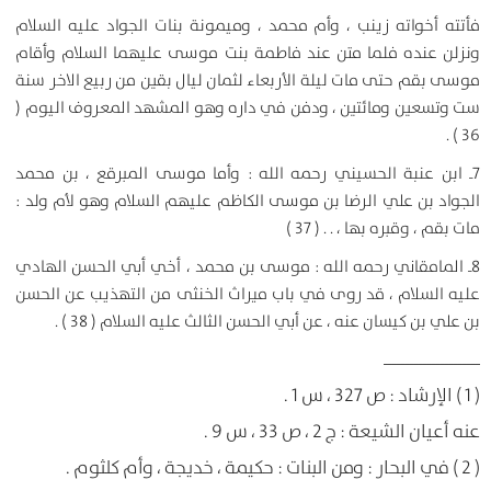
فأتته أخواته زينب ، وأم محمد ، وميمونة بنات الجواد عليه السلام
ونزلن عنده فلما متن عند فاطمة بنت موسى عليهما السلام وأقام
موسى بقم حتى مات ليلة الأربعاء لثمان ليال بقين من ربيع الاخر سنة
ست وتسعين ومائتين ، ودفن في داره وهو المشهد المعروف اليوم (
36 ) .
7ـ ابن عنبة الحسيني رحمه الله : وأما موسى المبرقع ، بن محمد
الجواد بن علي الرضا بن موسى الكاظم عليهم السلام وهو لأم ولد :
مات بقم ، وقبره بها ، . . ( 37 )
8ـ المامقاني رحمه الله : موسى بن محمد ، أخي أبي الحسن الهادي
عليه السلام ، قد روى في باب ميراث الخنثى من التهذيب عن الحسن
بن علي بن كيسان عنه ، عن أبي الحسن الثالث عليه السلام ( 38 ) .
ــــــــــــــــــــــ
( 1 ) الإرشاد : ص 327 ، س 1 .
عنه أعيان الشيعة : ج 2 ، ص 33 ، س 9 .
( 2 ) في البحار : ومن البنات : حكيمة ، خديجة ، وأم كلثوم .