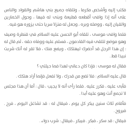
فكتب إليه وأشخص مكرما ، وتلقاه جميع بني هاشم والقواد والناس
على أنه إذا وافى أقطعه قطيعة وبنى له فيها ، وحول الخمارين
والقيان إليه ، ووصله وبره ، وجعل له منزلا سريا حتى يزوره هو فيه .
فلما وافى موسى ، تلقاه أبو الحسن عليه السلام في قنطرة وصيف
وهو موضع تتلقى فيه القادمون ، فسلم عليه ووفاه حقه ، ثم قال له
: إن هذا الرجل قد أحضرك ليهتكك ، ويضع منك ، فلا تقر له أنك شربت
نبيذا قط .
فقال له موسى : فإذا كان دعاني لهذا فما حيلتي ؟
قال عليه السلام : فلا تضع من قدرك ، ولا تفعل فإنما أراد هتكك .
فأبى عليه ، فكرر عليه . فلما رأى أنه لا يجيب ، قال : أما أن هذا مجلس
لا تجمع أنت وهو عليه أبدا .
فأقام ثلاث سنين يبكر كل يوم ، فيقال له : قد تشاغل اليوم ، فرح .
فيروح .
فيقال : قد سكر ، فبكر . فيبكر ، فيقال : شرب دواء .