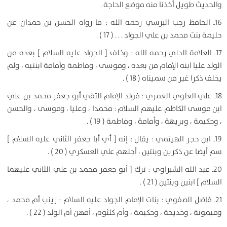
والحديث طويل أخذنا منه موضع الحاجة .
16ـ الحافظ رجب البرسي رحمه الله : ما رواه الحسن بن حمدان عن
حليمة بنت محمد بن علي الجواد . . . ( 17 ) .
17ـ العلامة الحلي رحمه الله : وخلف [ الجواد عليه السلام ] بعده من
الولد عليا ابنه الإمام من بعده ، وموسى ، وفاطمة وأمامة ابنتيه ، ولم
يخلف ذكرا غير من سميناه ( 18 ) .
18ـ علي العلوي العمري : فولد الإمام التقي أبو جعفر محمد بن علي
ابن موسى الكاظم عليهم السلام : محمدا ، وعليا ، وموسى ، والحسن
، وحكيمة ، وبريهة ، وأمامة ، وفاطمة ( 19 ) .
19ـ ابن حجر الهيتمي : يقال : إنه [ أي أبا جعفر الثاني عليه السلام ]
سم أيضا عن ذكرين وبنتين ، أجلهم علي العسكري ( 20 ) .
20ـ عبد الله الشبراوي : ترك [ أبو جعفر محمد بن علي الثاني عليهما
السلام ] ابنين وبنتين ( 21 ) .
21ـ فاضل الصفوي : بنات الإمام الجواد عليه السلام : زينب أم محمد ،
وميمونة ، وخديجة ، وحكيمة ، وأم كلثوم ، أمهن أم الولد ( 22 ) .