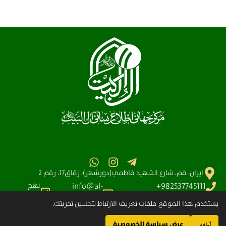
ايران، قم، شارع الشهيد فاطمي(دورشهر)، زقاق17، رقم 2
نهج
info@al-
982537745111+
البلاغه
آیت الله سیستانی
shia.org
يستخدم هذا الموقع ملفات تعريف الارتباط لتحسين تجربتك.
عرض سياسة الخصوصية
مركز آل البيت (عليهم السلام) العالمي للمعلومات – جميع الحقوق محفوظة © 2025-
أوافق