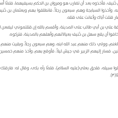
بن حُنيف، فأخذوه بعد أن تضارب هو ومروان بن الحكم بسيفيهما، فلمّا أُ
 وأخذوا السبابجة وهم سبعون رجلاً، فانطلقوا بهم وبعثمان بن حُني
صار قتلت أباك وأعانت على قتله.
خليفة علي بن أبي طالب على المدينة، وأقسم بالله إن قتلتموني ليضعن 
افوا أن يقع سهل بن حُنيف بعيالاتهم وأهلهم بالمدينة، فتركوه.
 الغنم، وولي ذلك منهم عبد الله ابنه، وهم سبعون رجلاً، وبقيت منهم 
نين، فسار إليهم الزبير في جيش ليلاً، فأوقع بهم، وأخذ منهم خمسين أ
لوا سبيله، فلحق بعلي(عليه السلام)، فلمّا رآه بكى، وقال له: فارقتك 
).