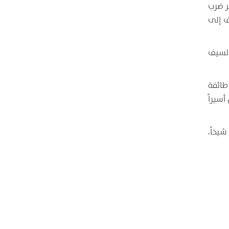
سر ضرب
ف إلى
السيف
طائفة
سيراً
شيخاً،