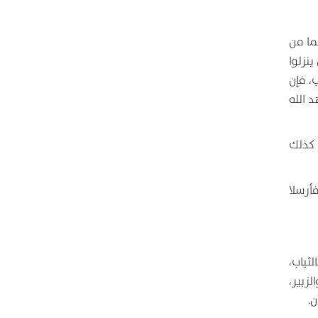
ما من
ينزلوا
، فإن
د الله
 كذلك
فأرسلا
ثياب،
زبير،
ن.