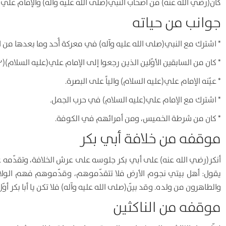
كان(رضي الله عنه) من أصحاب النبي(صلى الله عليه وآله) والإمام علي(
جوانب من حياته
* اشترك مع النبي(صلى الله عليه وآله) في معركة أُحد وما بعدها من ا
* كان من السابقين الأوّلين الذين رجعوا إلى الإمام علي(عليه السلام)(۲).
* عيّنه الإمام علي(عليه السلام) والياً على البصرة.
* اشترك مع الإمام علي(عليه السلام) في حرب الجمل.
* كان من شرطة الخميس، ومن أمرائهم في الكوفة.
موقفه من خلافة أبي بكر
أنكر(رضي الله عنه) على أبي بكر جلوسه على عرش الخلافة، وتقدّمه ع
يقول: أهل بيتي نجوم الأرض فلا تتقدّموهم، وقدّموهم فهم الولاة 
والطاهرون من ولده. وقد بيّن(صلى الله عليه وآله) فلا تكن يا أبا بكر أوّل
موقفه من الناكثين