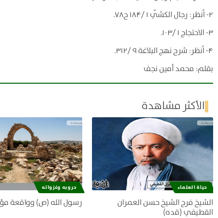
۲- اُنظر: رجال الكشّي ۱ /۱۸۴ ح۷۸.
۳- الاحتجاج ۱ /۱۰۳.
۴- اُنظر: شرح نهج البلاغة ۹ /۳۱۲.
بقلم: محمد أمين نجف
الأكثر مشاهدة
حياة العلماء
حروبه وغزواته
الشيخ فرج الشيخ حسن العمران
رسول الله (ص) وواقعة مؤ
القطيفي (قده)