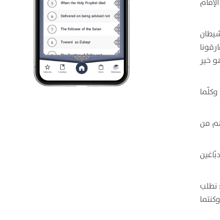
الإمام
لشيطان
ارقونا
هو خير
كلّما
هم من
ّاغين
: نطلب
وكنتما