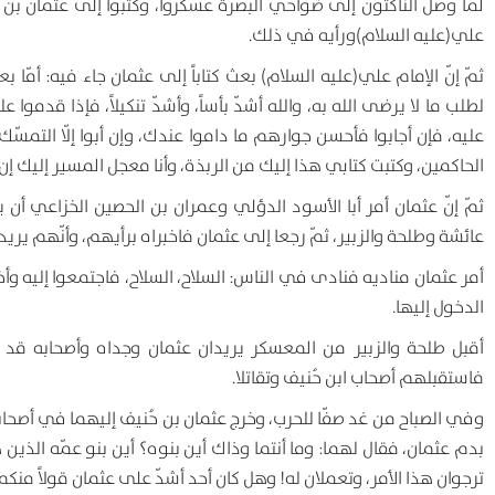
لمّا وصل الناكثون إلى ضواحي البصرة عسكروا، وكتبوا إلى عثمان بن حُن
علي(عليه السلام)ورأيه في ذلك.
ثمّ إنّ الإمام علي(عليه السلام) بعث كتاباً إلى عثمان جاء فيه: أمّا 
لطلب ما لا يرضى الله به، والله أشدّ بأساً، وأشدّ تنكيلاً، فإذا قدم
عليه، فإن أجابوا فأحسن جوارهم ما داموا عندك، وإن أبوا إلّا التمسّ
الحاكمين، وكتبت كتابي هذا إليك من الربذة، وأنا معجل المسير إليك إن 
ثمّ إنّ عثمان أمر أبا الأسود الدؤلي وعمران بن الحصين الخزاعي أن
عائشة وطلحة والزبير، ثمّ رجعا إلى عثمان فاخبراه برأيهم، وأنّهم يريد
أمر عثمان مناديه فنادى في الناس: السلاح، السلاح، فاجتمعوا إليه
الدخول إليها.
أقبل طلحة والزبير من المعسكر يريدان عثمان وجداه وأصحابه قد أ
فاستقبلهم أصحاب ابن حُنيف وتقاتلا.
وفي الصباح من غد صفّا للحرب، وخرج عثمان بن حُنيف إليهما في أصحابه 
بدم عثمان، فقال لهما: وما أنتما وذاك أين بنوه؟ أين بنو عمّه الذين ه
ترجوان هذا الأمر، وتعملان له! وهل كان أحد أشدّ على عثمان قولاً منكما