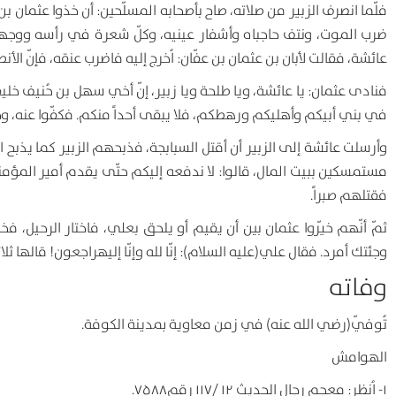
فلّما انصرف الزبير من صلاته، صاح بأصحابه المسلّحين: أن خذوا عثمان 
ضرب الموت، ونتف حاجباه وأشفار عينيه، وكلّ شعرة في رأسه ووجهه،
عائشة، فقالت لأبان بن عثمان بن عفّان: اُخرج إليه فاضرب عنقه، فإنّ الأن
فنادى عثمان: يا عائشة، ويا طلحة ويا زبير، إنّ أخي سهل بن حُنيف 
في بني أبيكم وأهليكم ورهطكم، فلا يبقى أحداً منكم. فكفّوا عنه، وخ
وأرسلت عائشة إلى الزبير أن أقتل السبابجة، فذبحهم الزبير كما يذبح
مستمسكين ببيت المال، قالوا: لا ندفعه إليكم حتّى يقدم أمير المؤم
فقتلهم صبراً.
ثمّ أنّهم خيّروا عثمان بين أن يقيم أو يلحق بعلي، فاختار الرحيل، فخ
وجئتك أمرد. فقال علي(عليه السلام): إنّا لله وإنّا إليهراجعون! قالها ثلاثا(۴
وفاته
تُوفّي(رضي الله عنه) في زمن معاوية بمدينة الكوفة.
الهوامش
۱- اُنظر: معجم رجال الحديث ۱۲ /۱۱۷ رقم۷۵۸۸.