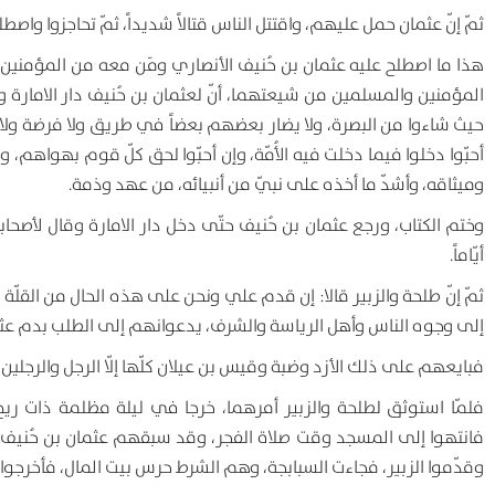
ثمّ إنّ عثمان حمل عليهم، واقتتل الناس قتالاً شديداً، ثمّ تحاجزوا وا
هذا ما اصطلح عليه عثمان بن حُنيف الأنصاري ومَن معه من المؤمني
المؤمنين والمسلمين من شيعتهما، أنّ لعثمان بن حُنيف دار الامارة وال
حيث شاءوا من البصرة، ولا يضار بعضهم بعضاً في طريق ولا فرضة ولا
أحبّوا دخلوا فيما دخلت فيه الأُمّة، وإن أحبّوا لحق كلّ قوم بهواهم، و
وميثاقه، وأشدّ ما أخذه على نبيّ من أنبيائه، من عهد وذمة.
وختم الكتاب، ورجع عثمان بن حُنيف حتّى دخل دار الامارة وقال لأصح
أيّاماً.
ثمّ إنّ طلحة والزبير قالا: إن قدم علي ونحن على هذه الحال من القلّة
إلى وجوه الناس وأهل الرياسة والشرف، يدعوانهم إلى الطلب بدم عثمان
فبايعهم على ذلك الأزد وضبة وقيس بن عيلان كلّها إلّا الرجل والرجلين
فلمّا استوثق لطلحة والزبير أمرهما، خرجا في ليلة مظلمة ذات ري
فانتهوا إلى المسجد وقت صلاة الفجر، وقد سبقهم عثمان بن حُنيف إل
وقدّموا الزبير، فجاءت السبابجة، وهم الشرط حرس بيت المال، فأخرجوا الز