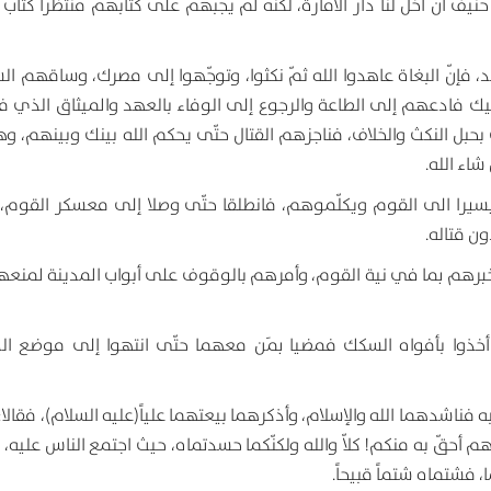
يف أن أخل لنا دار الامارة، لكنّه لم يجبهم على كتابهم منتظراً كتاب 
بعد، فإنّ البغاة عاهدوا الله ثمّ نكثوا، وتوجّهوا إلى مصرك، وساقهم ا
وا عليك فادعهم إلى الطاعة والرجوع إلى الوفاء بالعهد والميثاق الذي ف
ك بحبل النكث والخلاف، فناجزهم القتال حتّى يحكم الله بينك وبينهم، و
شاء الله.
 يسيرا الى القوم ويكلّموهم، فانطلقا حتّى وصلا إلى معسكر القوم، و
ون قتاله.
 وأخبرهم بما في نية القوم، وأمرهم بالوقوف على أبواب المدينة لمنع
خذوا بأفواه السكك فمضيا بمَن معهما حتّى انتهوا إلى موضع الدب
فناشدهما الله والإسلام، وأذكرهما بيعتهما علياً(عليه السلام)، فقالا
م أحقّ به منكم! كلاّ والله ولكنّكما حسدتماه، حيث اجتمع الناس عليه، 
، فشتماه شتماً قبيحاً.