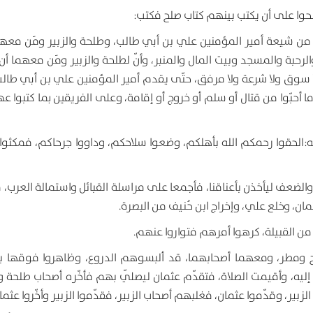
صطلحوا على أن يكتب بينهم كتاب صلح فكتب:
ن من شيعة أمير المؤمنين علي بن أبي طالب، وطلحة والزبير ومَن معه
رحبة والمسجد وبيت المال والمنبر، وأنّ لطلحة والزبير ومَن معهما أن 
 سوق ولا شرعة ولا مرفق، حتّى يقدم أمير المؤمنين علي بن أبي طالب
ما أحبّوا من قتال أو سلم أو خروج أو إقامة، وعلى الفريقين بما كتبوا عه
ابه:الحقوا رحمكم الله بأهلكم، وضعوا سلاحكم، وداووا جرحاكم، فمكثوا
 والضعف ليأخذن بأعناقنا، فأجمعا على مراسلة القبائل واستمالة العرب، 
، وخلع علي، وإخراج ابن حُنيف من البصرة.
 من القبيلة، كرهوا أمرهم فتواروا عنهم.
ح ومطر، ومعهما أصحابهما، قد ألبسوهم الدروع، وظاهروا فوقها بال
يه، وأقيمت الصلاة، فتقدّم عثمان ليصلّي بهم فأخّره أصحاب طلحة وال
بير، وقدّموا عثمان، فغلبهم أصحاب الزبير، فقدّموا الزبير وأخّروا عثما