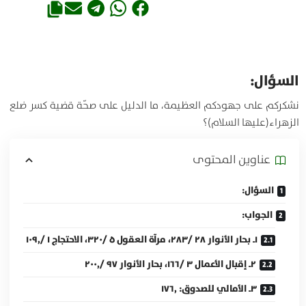
السؤال:
نشكركم على جهودكم العظيمة، ما الدليل على صحّة قضية كسر ضلع
الزهراء(عليها السلام)؟
عناوين المحتوی
السؤال:
الجواب:
۱ـ بحار الأنوار ۲۸ /۲۸۳، مرآة العقول ۵ /۳۲۰، الاحتجاج ۱ /۱۰۹٫
۲ـ إقبال الأعمال ۳ /۱۶۶، بحار الأنوار ۹۷ /۲۰۰٫
۳ـ الأمالي للصدوق: ۱۷۶٫