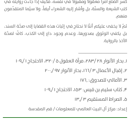
كسر الضلع أمراً معقولاً ومقبولاً في نفسه، فكيف إذا جاءت روايته في
كتب الشيعة والسنّة، بل وأشار إليه الشعراء أيضاً، ولا سيّما المتقدّمون
منهم.
ثمّ لا يخفى عليكم أننّا لا نحتاج في إثبات هذه القضايا إلى صحّة السند،
بل يكفي الوثوق بصدورها، وعدم وجود داع إلى الكذب، كافّ لصحّة
الأخذ بالرواية.
_____________________
۱ـ بحار الأنوار ۲۸ /۲۸۳، مرآة العقول ۵ /۳۲۰، الاحتجاج ۱ /۱۰۹٫
۲ـ إقبال الأعمال ۳ /۱۶۶، بحار الأنوار ۹۷ /۲۰۰٫
۳ـ الأمالي للصدوق: ۱۷۶٫
۴ـ كتاب سليم بن قيس: ۱۵۳، الاحتجاج ۱ /۱۰۹٫
۵ـ الصراط المستقيم ۳ /۱۳٫
إعداد: مركز آل البيت العالمي للمعلومات / قم المقدسة