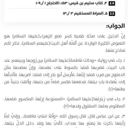
۴ـ كتاب سليم بن قيس: ۱۵۳، الاحتجاج ۱ /۱۰۹٫
۵ـ الصراط المستقيم ۳ /۱۳٫
الجواب:
إنّ الدليل على صحّة قضية كسر ضلع الزهراء(عليها السلام) هو
النصوص الكثيرة الواردة عن أئمّة أهل البيت(عليهم السلام)، نذكر لكم
نماذج منها:
۱ـ جاء في رواية: «وحالت فاطمة(عليها السلام) بين زوجها وبينهم عند
باب البيت، فضربها قنفذ بالسوط على عضدها، وإنّ بعضدها مثل
الدملوج من ضرب قنفذ إيّاها، فأرسل أبو بكر إلى قنفذ: اضربها. فألجأها
إلى عُضادة باب بيتها، فدفعها فكسر ضلعاً من جنبها، وألقت جنيناً من
بطنها»(۱).
۲ـ جاء في زيارتها(عليها السلام): «الممنوعة إرثها، المكسور ضلعها،
المظلوم بعلها، المقتول ولدها»(۲).
۳ـ عن ابن عباس قال: قال رسول الله: «وأمّا ابنتي فاطمة… وإنّي لمّا
رأيتها ذكرت ما يصنع بها بعدي، كأنّي بها وقد دخل الذلّ بيتها،