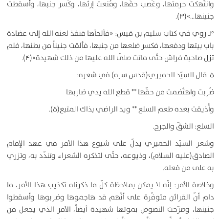
وانتُهكت حرمتها، وغُصب حقّها، ومُنعت إرثها، وكُسر جنبها، وأسقطت
جنينها…»(۳).
۴ـ روي في كتاب سليم بن قيس: «فألجأها قنفذ لعنه الله إلى عضادة
باب بيتها ودفعها، فكسر ضلعها من جنبها، فألقت جنيناً من بطنها، فلم
تزل صاحبة فراش حتّى ماتت صلّى الله عليها من ذلك شهيدة»(۴).
۵ـ قال السيّد الحميري(قدس سره) في شعره:
ضُربت واهتُضمت من حقّها ** قطع الله يدي ضاربها
وأُذيقت بعده طعم السلع ** ويد الراضي بذاك المتبع(۵).
السلع: الشقّ والجرح.
وشعر السيّد الحميري يدلّ على شيوع هذا الأمر في عهد الإمام
الصادق(عليه السلام)، وذيوعه، حتّى لتذكره الشعراء وتندّد به، وتزري
به على من فعله.
وخلاصة الأمر: إنّه لا يمكن بملاحظة كلّ ما ذكرناه تكذيب هذا الأمر، ما
دام أنّ القرائن متوفّرة على أنّهم قد هاجموها وضربوها وأسقطوا
جنينها، وصرّحت النصوص بموتها شهيدة أيضاً، الأمر الذي يجعل من