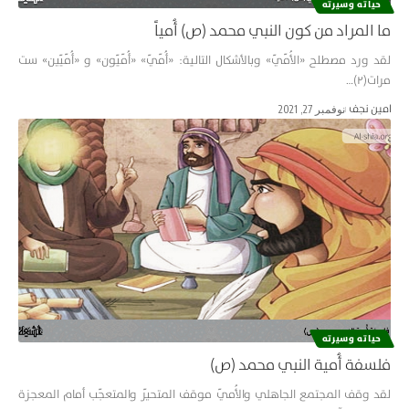
حياته وسيرته
ما المراد من كون النبي محمد (ص) أُمياً
لقد ورد مصطلح «الأُمّيّ» وبالأشكال التالية: «أُمّيّ» «أُمّيّون» و «أُمّيّين» ست
مرات(٢)…
امین نجف
نوفمبر 27, 2021
حياته وسيرته
فلسفة أُمية النبي محمد (ص)
لقد وقف المجتمع الجاهلي والأُميّ موقف المتحيّر والمتعجّب أمام المعجزة