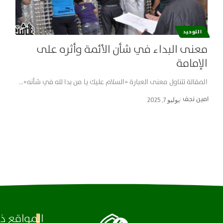
التوحيد
معنى البداء في شأن الأئمة وأثره على
الإمامة
المقالة تتناول معنى العبارة «السلام عليك يا من بدا لله في شأنه»…
امین نجف
يوليو 7, 2025
المواقع ذا