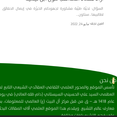
السؤال: تحيّة طيّبة مشكورة لجهودكم الخيّرة في إيصال الحقائق
لطالبيها ، سنكون…
امین نجف
مايو 24, 2022
مَن نحن
تأسس الموقع والمحور العلمي الثقافي العقائدي الشيعي التابع لمك
العظمى السيد علي الحسيني السيستاني (دام ظله العالي) في يوم 
عام 1418 هـ – ق من قبل مركز آل البيت (ع) العالمي للمعلومات
معارف عالم التشيع. ويقدم هذا الموقع العلمي آلاف المقالات البحثي
على فهم التشيع بلغات مختلفة.