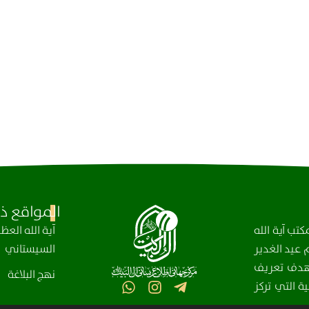
المواقع ذا
تب آية الله
آیة الله الع
عيد الغدير
السيستاني
، بهدف تعريف
نهج البلاغة
ة التي تركز