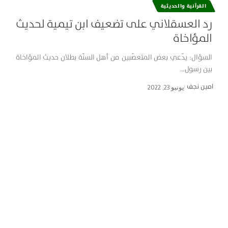
القرآنية والحديثية
رد العسقلاني على تضعيف ابن تيمية لحديث
المؤاخاة
السؤال: يدّعي بعض المتعصّبين من أهل السنّة بطلان حديث المؤاخاة
بين رسول…
امین نجف
يونيو 23, 2022