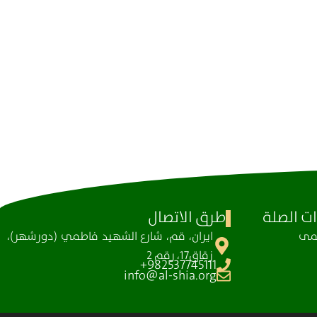
ت الصلة
طرق الاتصال
ظمی
ايران، قم، شارع الشهيد فاطمي (دورشهر)،
زقاق17، رقم 2
982537745111+
info@al-shia.org