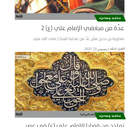
مناقبه ومعاجزه
عدّة من مبغضي الإمام علي (ع) 2
معاوية بن حديج ممّن عُدّ من صحابة النبيّ ( صلى الله عليه…
امین نجف
ديسمبر 23, 2021
مناقبه ومعاجزه
نماذج من قضايا الإمام علي (ع) في عصر