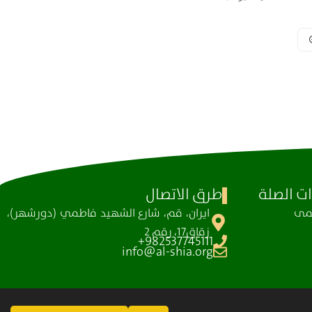
ت الصلة
طرق الاتصال
ظمی
ايران، قم، شارع الشهيد فاطمي (دورشهر)،
زقاق17، رقم 2
982537745111+
info@al-shia.org