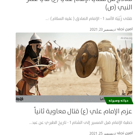
النبي (ص)
قتلى زُبْيَة الأسد 1 - الإمام الصادق ( عليه السلام ) :…
امین نجف
ديسمبر 23, 2021
حياته وسيرته
عزم الإمام علي (ع) قتال معاوية ثانياً
خطبة الإمام قبل المسير إلى الشام 1 - تاريخ الطبري عن عبد…
امین نجف
ديسمبر 25, 2021