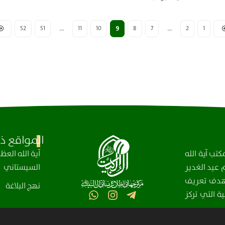
52
51
11
10
8
7
2
1
…
9
…
المواقع ذا
تب آية الله
آیة الله الع
عيد الغدير
السيستاني
، بهدف تعريف
نهج البلاغة
ة التي تركز