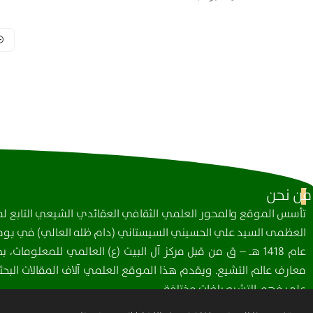
مَن نحن
تأسس الموقع والمحور العلمي الثقافي العقائدي الشيعي التابع لمك
العظمى السيد علي الحسيني السيستاني (دام ظله العالي) في يوم 
عام 1418 هـ – ق من قبل مركز آل البيت (ع) العالمي للمعلومات
معارف عالم التشيع. ويقدم هذا الموقع العلمي آلاف المقالات البحثي
على فهم التشيع بلغات مختلفة.