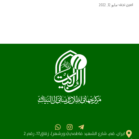
امین نجف
مايو 12, 2022
ايران، قم، شارع الشهيد فاطمي(دورشهر)، زقاق17، رقم 2