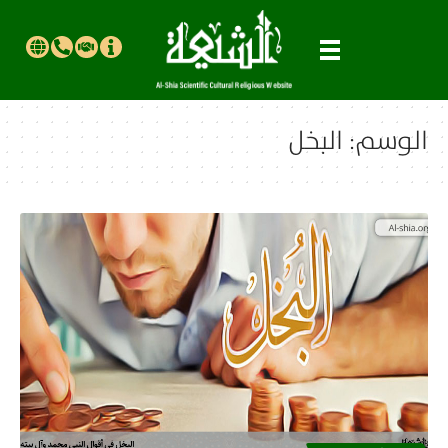
الوسم:
البخل