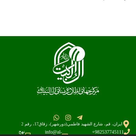
ايران، قم، شارع الشهيد فاطمي(دورشهر)، زقاق17، رقم 2
نهج
info@al-
982537745111+