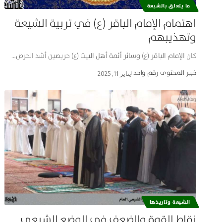
ما يتعلق بالشيعة
اهتمام الإمام الباقر (ع) في تربية الشيعة
وتهذيبهم
كان الإمام الباقر (ع) وسائر أئمة أهل البيت (ع) حريصين أشد الحرص…
خبير المحتوى رقم واحد
يناير 11, 2025
الشيعة وتاریخها
نقاط القوة والضعف في الوضع الشيعي