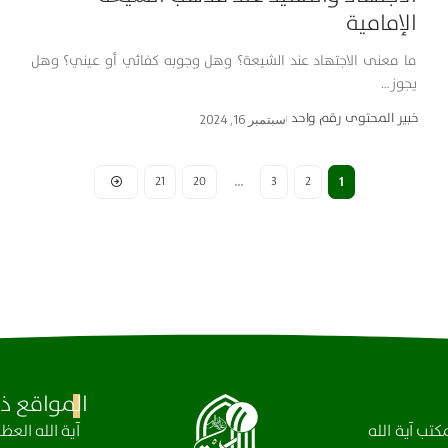
الإمامية
ما معنى الاجتهاد عند الشيعة؟ وهل وجوبه كفائي أو عيني؟ وهل
يجوز…
خبير المحتوى رقم واحد
سبتمبر 16, 2024
21
20
3
2
…
1
المواقع ذا
تب آية الله
آیة الله الع