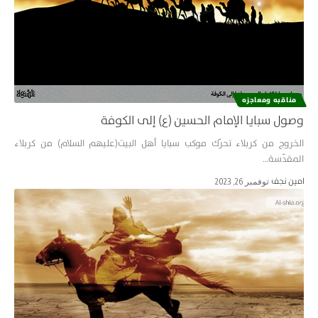
مناقبه ومعاجزه
وصول سبايا الإمام الحسين (ع) إلى الكوفة
الخروج من كربلاء تحرّك موكب سبايا أهل البيت(عليهم السلام) من كربلاء
المقدّسة…
امین نجف
نوفمبر 26, 2023