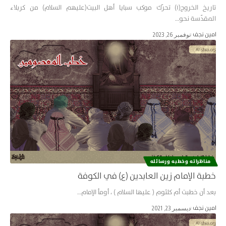
تاريخ الخروج(۱) تحرّك موكب سبايا أهل البيت(عليهم السلام) من كربلاء
المقدّسة نحو…
امین نجف
نوفمبر 26, 2023
مناظراته وخطبه ورسائله
خطبة الإمام زين العابدين (ع) في الكوفة
بعد أن خطبت أم كلثوم ( عليها السلام ) ، أومأ الإمام…
امین نجف
ديسمبر 23, 2021