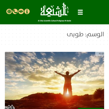
الوسم:
طوبى