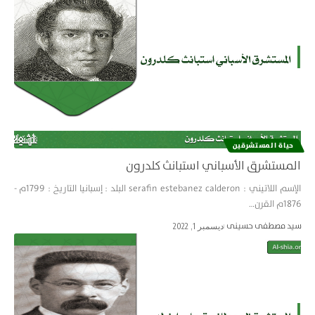
حياة المستشرقین
المستشرق الأسباني استبانث كلدرون
الإسم اللاتيني : serafin estebanez calderon البلد : إسبانيا التاريخ : 1799م -
1876م القرن…
سید مصطفی حسینی
ديسمبر 1, 2022