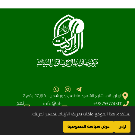
ايران، قم، شارع الشهيد فاطمي(دورشهر)، زقاق17، رقم 2
نهج
info@al-
982537745111+
البلاغه
آیت الله سیستانی
shia.org
يستخدم هذا الموقع ملفات تعريف الارتباط لتحسين تجربتك.
عرض سياسة الخصوصية
مركز آل البيت (عليهم السلام) العالمي للمعلومات – جميع الحقوق محفوظة © 2025-
أوافق
2004