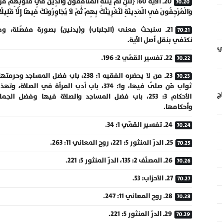
20ـ الآية 60: ﴿لَئِنْ لَمْ يَنْتَهِ الْمُنَافِقُونَ وَالَّذِينَ فِي قُلُوبِهِمْ مَ
وَالْمُرْجِفُونَ فِي الْمَدِينَةِ لَنُغْرِيَنَّكَ بِهِمْ ثُمَّ لَا يُجَاوِرُونَكَ فِيهَا إِلَّا قَلِيلًا
21ـ سنبحث معنى (الجلباب) و(يدنين) بصورة مفصّلة، وه
نكتفي بنقل أصل الآية.
ي
22ـ تفسير القمّي 2: 196.
23ـ من لا يحضره الفقيه 1: 238، باب فضل المساجد وحرمت
ثواب مَن صلّى فيها، و1: 374، باب أدب المرأة في الصلاة، وت
ج
الأحكام 3: 253، باب فضل المساجد والصلاة فيها وفضل الجما
وأحكامها.
24ـ تفسير القمّي 1: 34.
25ـ الدرّ المنثور 5: 221، روح المعاني 11: 263.
26ـ المصنّف 2: 135، الدرّ المنثور 5: 221.
27ـ الأحزاب: 53.
28ـ روح المعاني 11: 247.
29ـ الدرّ المنثور 5: 221.