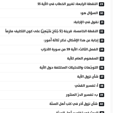
النقطة الرابعة: تغيير الخطاب في الآية 55
السؤال هو:
نقول في الإجابة:
النقطة الخامسة: قرينة {لَا جُنَاحَ عَلَيْهِنَّ} على كون التكليف ملزِماً
إجابة عن هذا الإشكال، نذكر ثلاثة أُمور:
الفصل الثالث: الآية 59 من سورة الأحزاب
المفهوم العام للآية
التوجّهات والتحليلات المختلفة حول الآية
شأن نزول الآية
أ: تفسير القمّي
ب: تفسير الدرّ المنثور
شأن نزول آخر في كتب أهل السنّة