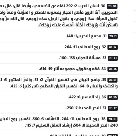
30ـ لسان العرب 2: 292 نقله عن الأصمعي، وأيضا قال: قال 
النحويين: أمّا الزوج فأهل الحجاز يضعونه للمذّكر و المؤنّث وضعاً واحدا
تقول المرأة: هذا زوجي، و يقول الرجل: هذه زوجي، قال الله عزّ وج
{اسْكُنْ أَنْتَ وَزَوْجُكَ الْجَنَّةَ، أَمْسِكْ عَلَيْكَ زَوْجَكَ}.
31ـ مجمع البحرين1: 148.
32ـ روح المعاني 11: 264.
33ـ مسألة الحجاب 158 ـ 160.
34ـ فقه وحقوق، مجموعه آثار 19: 614.
والكشف والبيان 8: 64، تفسير القرآن العظيم (ابن كثير) 6: 425.
36ـ زاد المسير 6: 422.
37ـ البحر المحيط 7: 250.
240، البحر المحيط 8: 504، إرشاد العقل السليم 7: 115.