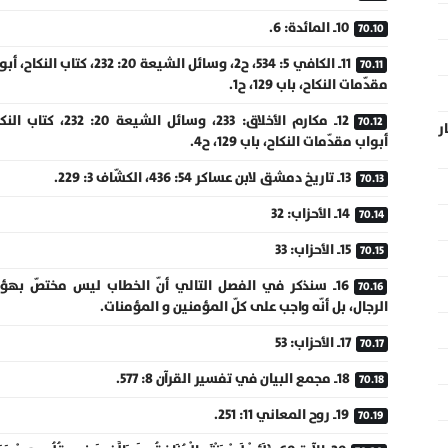
10ـ المائدة: 6.
11ـ الكافي 5: 534، ح2، وسائل الشيعة 20: 232، كتاب النك
مقدّمات النكاح، باب 129، ح1.
12ـ مكارم الأخلاق: 233، وسائل الشيعة 20: 232، ك
ر
أبواب مقدّمات النكاح، باب 129، ح4.
13ـ تاريخ دمشق لابن عساكر 54: 436، الكشّاف 3: 229.
14ـ الأحزاب: 32
15ـ الأحزاب: 33
16ـ سنذكر في الفصل التالي أنّ الخطاب ليس مختصّ بهؤل
الرجال، بل أنّه واجب على كلّ المؤمنين و المؤمنات.
17ـ الأحزاب: 53
18ـ مجمع البيان في تفسير القرآن 8: 577.
19ـ روح المعاني 11: 251.