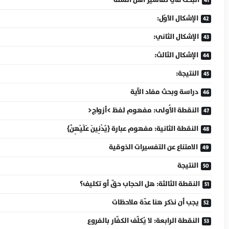
البحث في تفاسير أهل السنّة
الإشكال الأوّل:
الإشكال الثاني:
الإشكال الثالث:
النتيجة:
دراسة وبحث مفاد الآية
النقطة الأُولى: مفهوم لفظ >أزواج<
النقطة الثانية: مفهوم عبارة {يُدْنِينَ عَلَيْهِنَّ}
الامتناع عن التفسيرات الذوقية
النتيجة
النقطة الثالثة: هل الحجاب حقّ أو تكليف؟
يجب أن نذكر هنا عدّة ملاحظات
النقطة الرابعة: لا يُكلّف الكفّار بالفروع