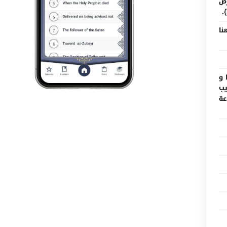
رَضٌ
﴾.
نا
ها و
هذيب
عة