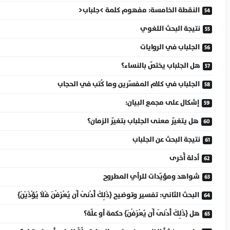
النقطة الخامسة: مفهوم كلمة >جلباب<
نتيجة البحث اللغوي
الجلباب في الروايات
هل الجلباب يختصّ بالنساء؟
الجلباب في كلام المفسّرين وما كُتب في الحجاب
إشكال على مجمع البيان:
هل يتغيّر معنى الجلباب بتغيّر الزمان؟
نتيجة البحث عن الجلباب
أدلة أُخرى
شواهد ومؤيّدات للرأي المطروح
البحث الثاني: تفسير وتوضيح {ذَلِكَ أَدْنَى أَن يُعْرَفْنَ فَلَا يُؤْذَيْنَ}
هل {ذَلِكَ أَدْنَى أَن يُعْرَفْنَ} حكمة أو علّة؟