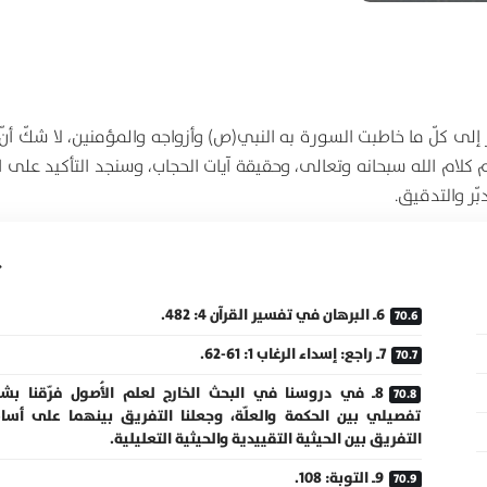
إلى كلّ ما خاطبت السورة به النبي(ص) وأزواجه والمؤمنين، لا شكّ أن
ام الله سبحانه وتعالى، وحقيقة آيات الحجاب، وسنجد التأكيد على ال
ّر والتدقيق.
6ـ البرهان في تفسير القرآن 4: 482.
7ـ راجع: إسداء الرغاب 1: 61-62.
8ـ في دروسنا في البحث الخارج لعلم الأُصول فرّقنا بش
تفصيلي بين الحكمة والعلّة، وجعلنا التفريق بينهما على أس
التفريق بين الحيثية التقييدية والحيثية التعليلية.
9ـ التوبة: 108.