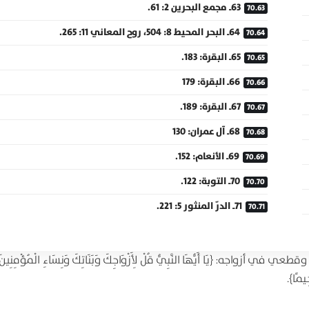
63ـ مجمع البحرين 2: 61.
64ـ البحر المحيط 8: 504، روح المعاني 11: 265.
65ـ البقرة: 183.
66ـ البقرة: 179
67ـ البقرة: 189.
68ـ آل عمران: 130
69ـ الأنعام: 152.
70ـ التوبة: 122.
71ـ الدرّ المنثور 5: 221.
أزواجه: {يَا أَيُّهَا النَّبِيُّ قُلْ لِأَزْوَاجِكَ وَبَنَاتِكَ وَنِسَاءِ الْمُؤْمِنِينَ ي
حِيمًا}.