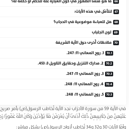
ما هو منشأ الظهور في كون العبارة علّةً للحكم أو حكمة له؟
لنتأمّل في هذه الآيات:
هل للعباءة موضوعية في الحجاب؟
لون الجلباب
ملاحظات أُخرى حول الآية الشريفة
1ـ روح المعاني 11: 247.
2ـ مدارك التنزيل وحقايق التاويل 3: 453.
3ـ روح المعاني 11: 247.
4ـ روح المعاني 11: 248.
5ـ روح المعاني 11: 248.
في الآية 59 من سورة الأحزاب نجد الآية تُخاطب الرسول(ص) بأمر صريح وقطعي في 
عَلَيْهِنَّ مِنْ جَلَابِيبِهِنَّ ذَٰلِكَ أَدْنَىٰ أَنْ يُعْرَفْنَ فَلَا يُؤْذَيْنَ وَكَانَ اللَّهُ غَفُورًا رَ
وآمّا الآيات 30 و32 و34 تُخاطب أزواج الرسول(ص) بشكل مباشر: