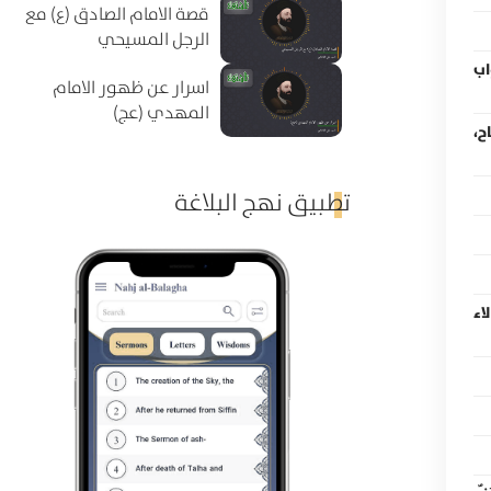
قصة الامام الصادق (ع) مع
الرجل المسيحي
اح، أبواب
اسرار عن ظهور الامام
المهدي (عج)
تاب النكاح،
تطبيق نهج البلاغة
اء