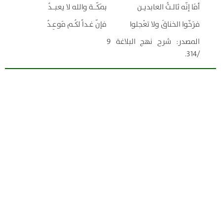
أمَا إنّه ثالـثُ العابديـن
بمَكّــة والله لا يعبــدُ
فرَخّوا الخناقَ ولا تعْجلوا
فإنّ غـداً لكُـم مَوعِـدُ
المصدر: شرح نهج البلاغة 9
/314.