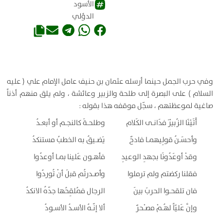
الأسود
الدؤلي
وفي حرب الجمل حينما أرسله عثمان بن حنيف عامل الإمام علي ( عليه
السلام ) على البصرة إلى طلحة والزبير وعائشة ، ولم يلق منهم أذناً
صاغية لموعظتهم ، سجّل موقفه هذا بقوله :
أَتَيْنَا الزُبيْرَ فدَانـى الكَلام
وطلحـةَ كالنجـم أو أبعـدُ
وأحسَـنُ قولِيهمـا فادحٌ
يَضـيقُ به الخطبُ مستنكدُ
وقدْ أوعَدُونَا بجهدِ الوعيدِ
فأهـون عَلينا بمـا أوعدُوا
فقلنا ركضتم ولم ترملوا
وأصـدرتُم قبلَ أنْ تُوردُوا
فان تلقحـوا الحربَ بينَ
الرجال فمُلقِحُها جدّهُ الانكدُ
وإنَّ عَليّاً لهُـمْ مصـْحرٌ
ألا إنّـهُ الأسـدُ الأسـودُ