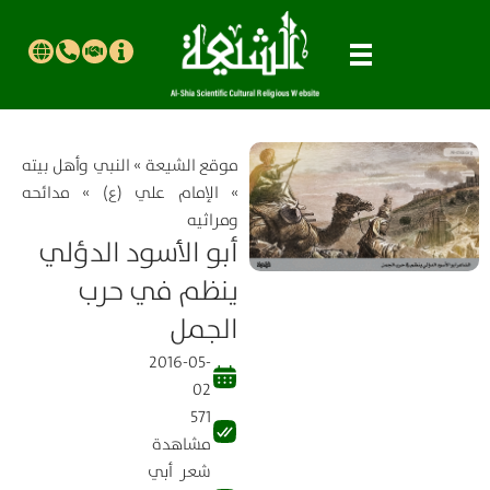
موقع الشیعة
»
النبي وأهل بيته
»
الإمام علي (ع)
»
مدائحه
ومراثيه
أبو الأسود الدؤلي
ينظم في حرب
الجمل
2016-05-
02
571
مشاهدة
شعر أبي