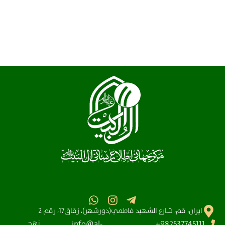
ايران، قم، شارع الشهيد فاطمي(دورشهر)، زقاق17، رقم 2
نهج
info@al-
982537745111+