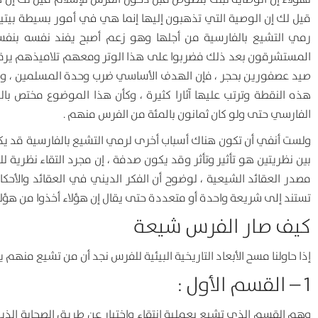
قيل لك إن الوصية التي تذهبون إليها إنما هي في أمور بسيطة بيتي
رمي التشيع بالفارسية من أجلها وهو زعم أصبح يفند نفسه بنفس
المستشرقون بعد ذلك فضربوا على هذا الوتر ومعهم تلاميذهم يرق
صيد عصفورين بحجر ، فإن الهدف الأساسي ضرب وحدة المسلمين ، وبع
هذه النقطة وترتب عليها آثارا كثيرة ، وكأن هذا الموضوع مختص
الفارسي حتى ولو كان ثمانون بالمئة من الفرس منهم .
ولست أنفي أن تكون هناك أسباب أخرى لرمي التشيع بالفارسية قد يكون
بين نظريتين هو تأثير وتأثر وقد يكون صدفة ، إن مجرد التقاء نظرية ل
مصدر العقائد الشيعية ، لوضوح أن الفكر الديني في العقائد والأح
تستند إلى شريعة واحدة أو متعددة حتى يقال إن هؤلاء أخذوا من هؤلاء
كيف صار الفرس شيعة
إذا حاولنا مسح الأبعاد التاريخية البيئية للفرس نجد أن من تشيع منهم
1 – القسم الأول :
وهم القسم الذي تشيع بعملية انتقاء واختيار عن طريق الصحابة ال