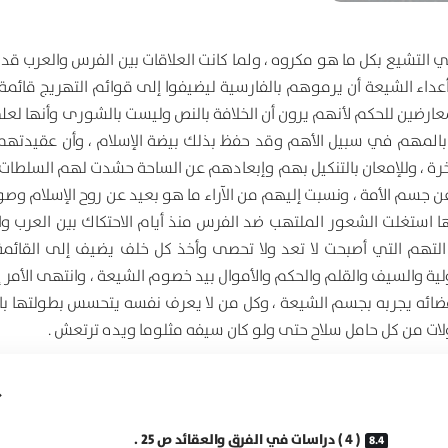
 التشيع بكل ما هو مكروه ، ولما كانت العلاقات بين الفرس والعرب قد
 أعداء الشيعة أن يرموهم بالفارسية ليضيفوا إلى قوائم التهريج قائمة
ارضين للحكم لأنهم يرون أن الخلافة بالنص وليست بالشورى وأنها لعلي 
بالمهم في سبيل الأهم وقد حفظ بذلك بيضة الإسلام ، وأن عقيدته
خرة ، وللإمعان بالتنكيل بهم وإبعادهم عن الساحة حشدت لهم السلطات 
 جسم الأمة ، ونسبت إليهم من الآراء ما هو بعيد عن روح الإسلام وص
استغلت الشعور الملتهب ضد الفرس منذ أيام الاحتكاك بين العرب و
تهم التي أصبحت لا تعد ولا تحصى وأخذ كل خلف يضيف إلى القائمة
ة والسيف والقلم والحكم والأموال بيد خصوم الشيعة ، وانتهى الأمر إ
ى مضائه يجربه بجسم الشيعة ، وكل من لا يعرف نفسه يتحسس بطولتها با
ولات من كل حامل سلاح حتى ولو كان سيفه مثلوما ويده ترتعش .
( 4 ) دراسات في الفرق والعقائد ص 25 .