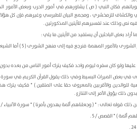
اتهم فكان النبي ( ص ) يشاورهم في أمور الحرب وبعض الأمور الد
ازي والكشاف للزمخشري ، ومجمع البيان للطبرسي وغيرهم فإن كل هؤلاء
فيه نص وذلك عند تفسيرهم للآيتين المذكورتين .
 أراد بعض الباحثين أن يستفيد من الآيتين ما يلي :
بما أن الخلافة سكت عنها النبي ولم ينص على أحد وبما أن القرآن يمدح الشورى بالأمور المهم
فة عليها ولو كان سفره ليوم واحد فكيف يترك أمور الناس من بعده بدون ر
 حتى في بعض الميراث البسيط وفي ذلك يقول القرآن الكريم في سورة ا
يرا الوصية للوالدين والأقربين بالمعروف حقا على المتقين ) * فكيف يترك هذا
 ذلك يؤول الأمر إلى التنازع .
ذلك قوله تعالى : * ( وجعلناهم أئمة يهدون بأمرنا ) * سورة الأنبياء / 73 .
 أئمة ) * القصص / 5 .