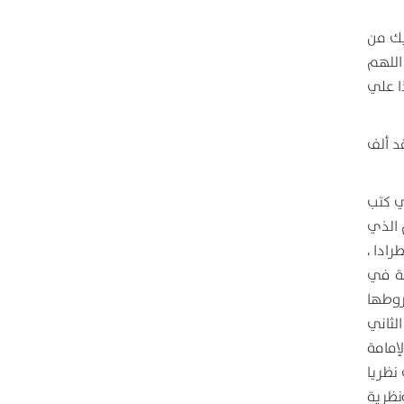
يك من
 اللهم
ا علي
د ألف
ي كتب
 الذي
ادا ،
نة في
روطها
الثاني
إمامة
نظريا
ونظرية