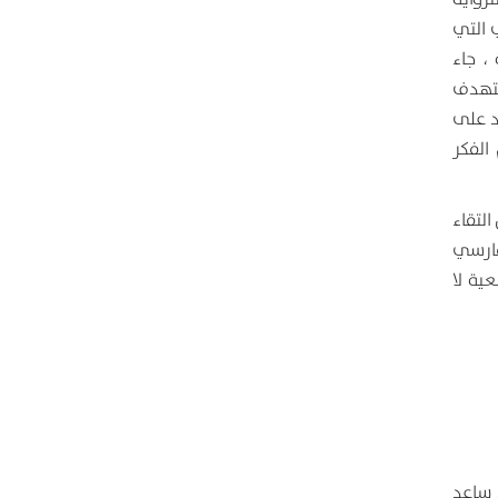
 التي
، جاء
ستهدف
د على
الفكر
لتقاء
لفارسي
ية لا
 ساعد