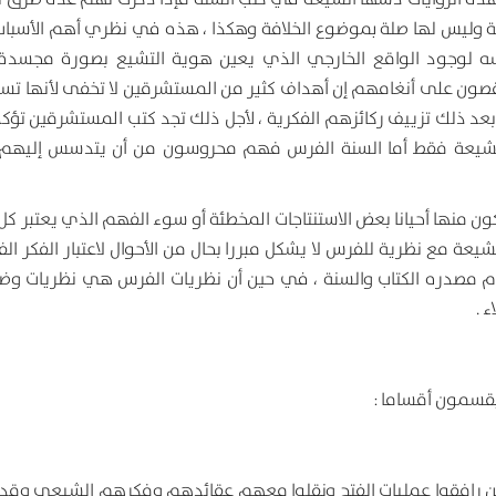
ة وليس لها صلة بموضوع الخلافة وهكذا ، هذه في نظري أهم الأسباب
ه لوجود الواقع الخارجي الذي يعين هوية التشيع بصورة مجسدة 
صون على أنغامهم إن أهداف كثير من المستشرقين لا تخفى لأنها ت
د ذلك تزييف ركائزهم الفكرية ، لأجل ذلك تجد كتب المستشرقين تؤك
 بالشيعة فقط أما السنة الفرس فهم محروسون من أن يتدسس إليهم 
 منها أحيانا بعض الاستنتاجات المخطئة أو سوء الفهم الذي يعتبر كل ا
لشيعة مع نظرية للفرس لا يشكل مبررا بحال من الأحوال لاعتبار الفكر ا
كام مصدره الكتاب والسنة ، في حين أن نظريات الفرس هي نظريات وضع
 .
 يقسمون أقساما :
ذين رافقوا عمليات الفتح ونقلوا معهم عقائدهم وفكرهم الشيعي وقد