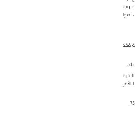
نيوية
 نصوا
ة فنرجع فيه إلى منهج الشورى ( 5 ) أما الشيعة فقد
اع .
لبقرة
 الأمر