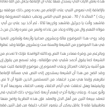
هذه بعض الآيات التي يستدل منها على أن الإمامة بجعل من الله تعالى 
بالإضافة إلى نصوص النبي على الإمام من بعده ومن ذلك موقفه يوم الغ
ربك ) * المائدة / 70 ، فجمع النبي الناس وخطب خطبته ا
فاشهد وأنت يا جبرئيل فاشهد وكررها ثلاثا ، ثم أخذ بيد علي بن أب
مولاه اللهم وال من والاه وعاد من عاداه وانصر من نصره واخذل من خذل
وقد روى هذا الموضوع مائة وعشرون صحابيا وأربعة وثمانون تابعيا وك
في هذا الموضوع من الشيعة والسنة ست وعشرون مؤلفا وقد غطوا كل جو
وبالرغم من وفرة مصادر هذا النص ودلالته الواضحة فإنك لا تعدم من ي
الشيعة كما يقول أحمد شلبي في مؤلفاته ، وقد تسمع من يقول إن ال
هو أشبه بخرافات العجائز وعلى العموم إن موضوع الإمامة كتبت فيه
وقد اتضح من هذا أن الشيعة يستندون إلى النص في مسألة الإمامة 
نظرهم وإنما هي مجرد اجتهاد من المسلمين الذين ظنوا أن لا نص
وكيفيتها وهل تحققت في أيام الخلفاء ونصب الخلفاء بموجبها أم لا مع 
وأبو عبيدة ، وعلى رواية أخرى إنهم أربعة كما يروي ذلك الحلبي في
تنعقد ببيعة اثنين من أهل الحل والعقد فإن هذه النظرية واضح من
وتطبيقيا فإنه لا عاقل يمكن أن يتصور انتخاب خليفة من قبل اثنين فقط