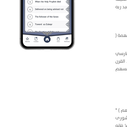
د ربه
همة (
فارسي
 القرن
نفسهم
م ) *
وأمرهم شورى
خ فإنه