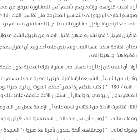
أراد تطيب قلوبهم وإشعارهم بأنهم أهل للمشاورة ليرفع من معنوي
وبوسع القارئ الرجوع إلى التفاسير المحترمة مثل تفاسير الفخر الر
على ما ذكرته وقالوا : إن مشاورة النبي ( ص ) للمسلمين فيما لم يرد 
فالآيتان لم ينزلا في تشريع منهج لاختيار الإمام عن طريق الشورى وإنما
رفضوا هذا وذهبوا إلى :
أولا : أن النبي كان إذا أراد الذهاب في سفر لا يترك المدينة بدون خلي
وثانيا : من الثابت أن الشريعة الإسلامية تفرض الوصية على المسلم
– الآية / 180 : * ( كتب عليكم إذا حضر أحدكم الموت إن ترك خ
المهم بدون أن يوصي به والحال أن استقرار الأمة متوقف على ذلك وبدون
ثالثا : تظافرت الأدلة من الكتاب والسنة على أن الإمامة بجعل من الله ومن 
وقوله تعالى : * ( ونريد أن نمن على الذين استضعفوا في الأرض ونجعلهم
وقوله تعالى : * ( وجعلناهم أئمة يهدون بأمرنا لما صبروا ) * السجدة / 24 .