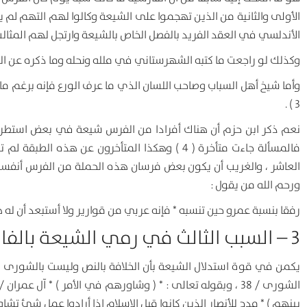
الأولى والثانية من الذين تهجموا على الشيعة وكالوا لهم التهم لم
الأندلسي في العقد الفريد بالفصل الخاص بالشيعة وارتجل لهم المثالب و
وكذلك لو راجعت ما كتبه الشهرستاني في ملله ونحله وما ذكره عن الشي
وأما شيخ أهل السباب وصاحب اللسان الذي ما عرف الورع فإنه برغم ما 
3 ) .
نعم ذكر ابن حزم أن هناك أفرادا من الفرس شيعة في بعض استطراد
فالمسألة جاءت متأخرة ( 4 ) وهكذا المتأخرون عن
العاشر ، والغريب أن يكون بعض فرسان هذه الحملة من الفرس أنفس
ورحم الله من يقول :
رفقا بنسبة عمرو حين تنسبه * فإنه عربي من قوارير ولا أستبعد أن له
3 – السبب الثالث في رمي الشيعة بالفارسية :
يكمن في قوة استدلال الشيعة بأن الخلافة بالنص وليست بالشورى ، 
بينهم ) * مدح للأنصار الذين كانوا قبل الإسلام إذا أرادوا عمل شئ تشا