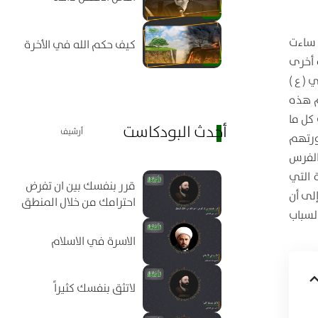
 ساءت
كيف حكم الله في الأخرة
 أخرى
( ع )
م هذه
كل ما
أحدث البودكاست
أرشيف
ورتهم
الفرس
 التي
قرر بنفسك بين ان تفرض
لى أن
احترامك من خلال المنطق
لسباب
الاسرة في الاسلام
لاتثق بنفسك كثيراً