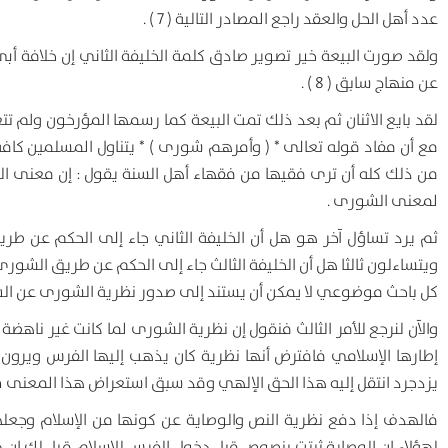
عدد أهل الحل والعقد راجع المصادر التالية ( 7 ) .
ولقد صورت البيعة خير تصوير صادق كلمة الخليفة الثاني إن خلافة أبي 
عن منهاج سابق ( 8 ) .
لقد بايع الاثنان ثم بعد ذلك تمت البيعة كما رسمها المؤرخون ولم ت
مع أن مفاد قوله تعالى * ( وأمرهم شورى ) * يتناول المسلمين كافة و
من ذلك كله أن ترى فقيها من فقهاء أهل السنة يقول : إن معنى ال
لمعنى الشورى .
كل باحث موضوعي لا يمكن أن يستند إلى صدور نظرية الشورى عن الشريعة
والآن لنرجع للأمر الثالث فنقول إن نظرية الشورى لما كانت غير ناهضة
إطارها الإسلامي فافترض أنها نظرية كان يذهب إليها الفرس ويرون
يزدجرد انتقل إليه هذا الحق الإلهي وقد سبق استعراض هذا المعنى في
فالهدف إذا دفع نظرية النص والوصاية عن كونها من الإسلام وجعله
لهؤلاء إن الوصاية ثبتت بنصوص قبل دخول الفرس للإسلام قيل لك إن