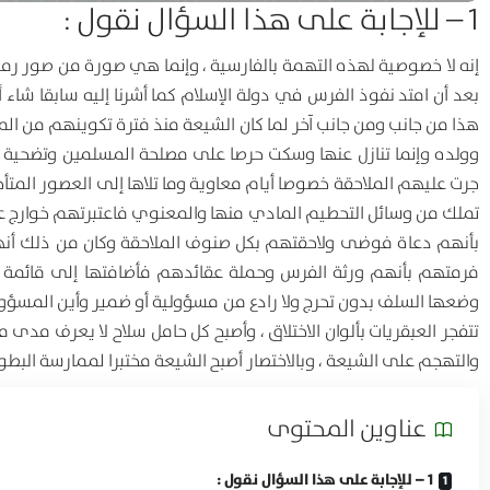
1 – للإجابة على هذا السؤال نقول :
إنه لا خصوصية لهذه التهمة بالفارسية ، وإنما هي صورة من صور رمي
بعد أن امتد نفوذ الفرس في دولة الإسلام كما أشرنا إليه سابقا شاء
هذا من جانب ومن جانب آخر لما كان الشيعة منذ فترة تكوينهم من المع
وولده وإنما تنازل عنها وسكت حرصا على مصلحة المسلمين وتضحية 
جرت عليهم الملاحقة خصوصا أيام معاوية وما تلاها إلى العصور المتأ
تملك من وسائل التحطيم المادي منها والمعنوي فاعتبرتهم خوارج عن
بأنهم دعاة فوضى ولاحقتهم بكل صنوف الملاحقة وكان من ذلك أنها 
فرمتهم بأنهم ورثة الفرس وحملة عقائدهم فأضافتها إلى قائمة ال
وضعها السلف بدون تحرج ولا رادع من مسؤولية أو ضمير وأين المسؤولي
تتفجر العبقريات بألوان الاختلاق ، وأصبح كل حامل سلاح لا يعرف مد
والتهجم على الشيعة ، وبالاختصار أصبح الشيعة مختبرا لممارسة البط
عناوين المحتوی
1 – للإجابة على هذا السؤال نقول :