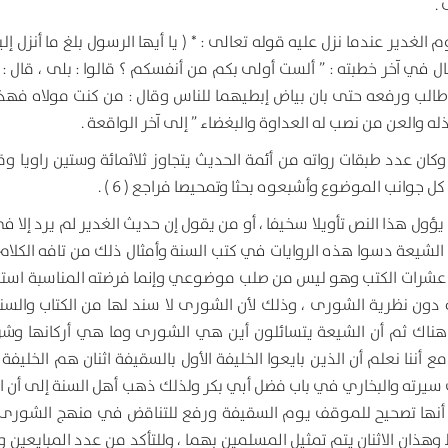
.
دير عندما نزل عليه قوله تعالى : * ( يا أيها الرسول بلغ ما أنزل إل
لمعروفة وقال في آخر خطبته : ” ألست أولى بكم من أنفسكم ؟ قالوا : بلى ، قال :
ي طالب ورفعه حتى بان بياض إبطيهما للناس وقال : من كنت مولاه فهذ
ه والعن من نصب له العداوة والبغضاء ” إلى آخر الواقعة .
ان عدد طبقات رواته من أئمة الحديث يتجاوز ثلاثمائة وستين راويا وق
انب الموضوع وأشبعوه بحثا وتمحيصا فراجع ( 6 ) .
ؤول هذا النص تأويلا سخيفا ، أو من يقول إن حديث الغدير لم يرد إلا ف
شيعة دسوا هذه الروايات في كتب السنة وأمثال ذلك من تافه الكلام
 عشرات الكتب وهو ليس من صلب موضوعي وإنما فرضته المناسبة استطر
دون نظرية الشورى ، وذلك لأن الشورى لا سند لها من الكتاب والس
 هناك ثم أن الشيعة يتسائلون أين هي الشورى وما هي أركانها وش
أننا نعلم أن الذين بايعوا الخليفة الأول بالسقيفة اثنان هم الخليفة 
 سيرته والبخاري في باب فضل أبي بكر ولذلك ذهب أهل السنة إلى أن ال
ها أنها تصحيح للموقف يوم السقيفة ورفع للتناقض في منهج الشورى 
 وهذان الاثنان يتم تمثيل المسلمين بهما ، وللتأكد من عدد المبايعين 