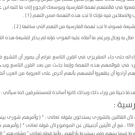
 يضعوا في قائمتهم تهمة الفارسية وبوسعك الرجوع إلى ما كتبه ابن عب
المطاعن فيه فإنك لا تجد هذه التهمة ضمن التهم ( 1 ) .
عة فسوف لا تجد تهمة الفارسية من التهم التي ساقها ( 2 ) .
صال به وجال وبرغم ما أملاه عليه الهوى فإنه لم يذكر للشيعة هذه الت
اته حتى جاء المقريزي في القرن التاسع فرام أن يصور أن التشيع 
 هذه الطبقة لم ترد في قوائمهم هذه التهمة وإنما جاءت من بعد القرن التاسع وبدء
هم أرادوا أن يظهروا أنفسهم بأنهم أحرص على العروبة من العرب أ
 هدفا خبيثا من وراء ذلك وبذلك كانوا أساتذة للمستشرقين كما سيأتي :
لأن القائلين بالشورى يستدلون بقوله تعالى : * ( وأمرهم شورى بينه
الشورى / 38 ، وبقوله تعالى : * ( وشاورهم في الأمر ) * آل عمران / 159 ، مع أن الآيتين أجنبيتان عن الموضوع لأن قوله تعالى * ( 
وروا فيما بينهم ولم يستبدوا بآرائهم ، وأما قوله تعالى ” وشاورهم ” ال