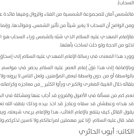
السحاب).
فالشمس أمان للمجموعة الشمسية من الفناء والزوال وفيها فائدة عظيمة
ومن الواضح أن السحاب لا يغير شيئاً من تأثير الشمس، وفوائدها، وإ
فالإمام المهدي عليه السلام الذي شبّه بالشمس وراء السحاب هو الذي
تخلو من الحجة ولو خلت لساخت بأهلها.
وورد هذا المعنى في رسالة الإمام المهدي عليه السلام إلى إسحاق بن ي
وبالإضافة إلى هذا فإنّ إمام العصر عليه السلام يحضر في مواسم ا
بالواسطة أو من دون واسطة لبعض المؤمنين، ولعل الناس لا يرونه ولا
بلقائه خلال الغيبة الصغرى والكبرى ورأوا الكثير _من معاجزه وكراما
نعم كم من مسألة في الأصول والفروع قد أجاب عنها ومشكلة في الدي
قد هداه وعطشان قد سقاه وعاجز قد اخذ بيده وذلك بلطف الله تعالى
يقول القائل كيف ينتفع بالإمام الغائب، هذا والإمام يرعى شيعته، 
فقد قال عليه السلام: (إنا غير مهملين لمراعاتكم ولا ناسين لذكركم،ولول
الکاتب: أيوب الحائري