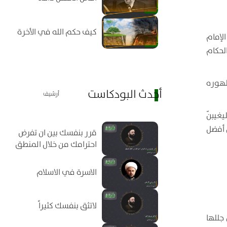
كيف حكم الله في الأخرة
لإمام
لحكام
ظهوره
أحدث البودكاست
أرشيف
يغيبنّ
 أفضل
قرر بنفسك بين ان تفرض
احترامك من خلال المنطق
الاسرة في الاسلام
لاتثق بنفسك كثيراً
جللها