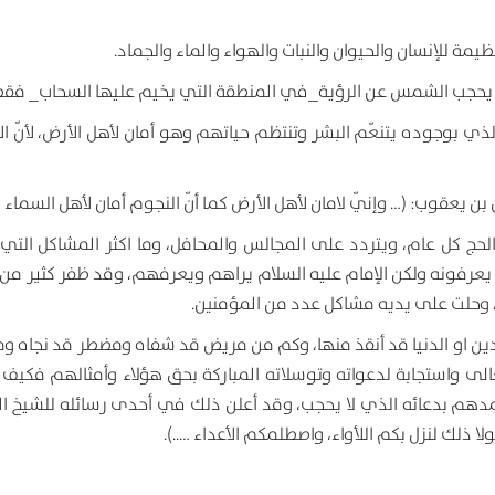
 للإنسان والحيوان والنبات والهواء والماء والجماد.
نما يحجب الشمس عن الرؤية_في المنطقة التي يخيم عليها السحاب_ فقط
 بوجوده يتنعّم البشر وتنتظم حياتهم وهو أمان لأهل الأرض، لأنّ الأ
عقوب: (… وإنّي لامان لأهل الأرض كما أنّ النجوم أمان لأهل السماء ….
لحج كل عام، ويتردد على المجالس والمحافل، وما اكثر المشاكل التي 
 يعرفونه ولكن الإمام عليه السلام يراهم ويعرفهم، وقد ظفر كثير من 
ته، وحلت على يديه مشاكل عدد من المؤمنين.
ن او الدنيا قد أنقذ منها، وكم من مريض قد شفاه ومضطر قد نجاه و
 واستجابة لدعواته وتوسلاته المباركة بحق هؤلاء وأمثالهم فكيف ج
ويمدهم بدعائه الذي لا يحجب، وقد أعلن ذلك في أحدى رسائله للشيخ ال
ا ذلك لنزل بكم اللأواء، واصطلمكم الأعداء …..).