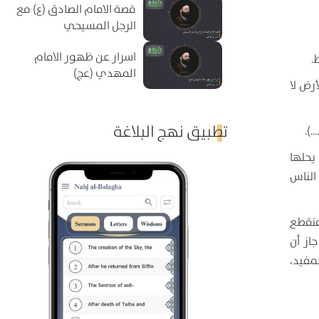
قصة الامام الصادق (ع) مع
الرجل المسيحي
اسرار عن ظهور الامام
.
المهدي (عج)
رض لا
تطبيق نهج البلاغة
).
يحلها
الناس
منقطع
از أن
مفيد،