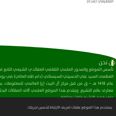
القطيفي (قده)
مَن نحن
تأسس الموقع والمحور العلمي الثقافي العقائدي الشيعي التابع لمك
العظمى السيد علي الحسيني السيستاني (دام ظله العالي) في يوم 
عام 1418 هـ – ق من قبل مركز آل البيت (ع) العالمي للمعلومات
معارف عالم التشيع. ويقدم هذا الموقع العلمي آلاف المقالات البحثي
على فهم التشيع بلغات مختلفة.
يستخدم هذا الموقع ملفات تعريف الارتباط لتحسين تجربتك.