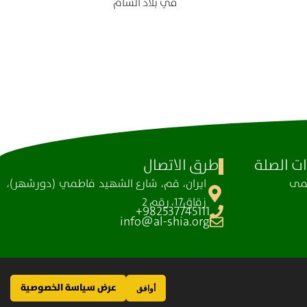
في بلاد الشام
ت الصلة
طرق الاتصال
ظمی
ايران، قم، شارع الشهيد فاطمي (دورشهر)،
زقاق17، رقم 2
982537745111+
info@al-shia.org
عرض سياسة الخصوصية
أوافق