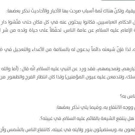
قية، ولكنّ هناك ثمة أسباب صرحت بها الأخبار والأحاديث نذكر بعضها:
 الحكام العباسيين، فكانوا يبحثون عنه في كل مكان حتى فتّشوا دار ا
 الإمام عليه السلام عن عامة الناس، تحفّظاً على حياة ولده من شر ا
ه، لذا فإنّ شيعته دائماً يدعون له بالسلامة من الأعداء والتعجيل في 
بارهم، وتمحيصهم، فقد ورد عن النبي عليه السلام انّه قال : (أما والله ل
لك، ولتدمعن عليه عيون المؤمنين) ولذا كان انتظار الفرج والظهور من
ناس به؟
وجه الانتفاع به، وفيما يلي نذكر بعضها:
 هل ينتفع الشيعة بالقائم عليه السلام في غيبته؟.
فعون به، ويستضيئون بنور ولايته في غيبته، كانتفاع الناس بالشمس وأن 