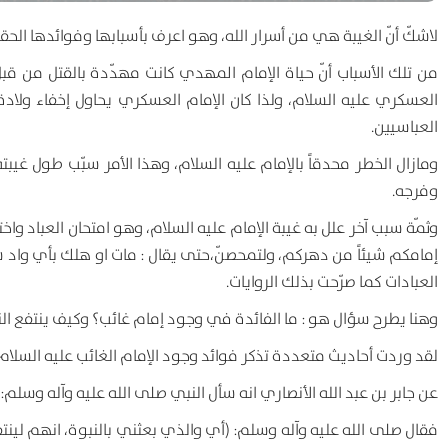
لاشكّ أنّ الغيبة هي من أسرار الله، وهو اعرف بأسبابها وفوائدها الحقي
من تلك الأسباب أنّ حياة الإمام المهدي كانت مهدّدة بالقتل من قبل
العسكري عليه السلام، ولذا كان الإمام العسكري يحاول إخفاء ولادة
العباسيين.
ومازال الخطر محدقاً بالإمام عليه السلام، وهذا الأمر سبّب طول غيبت
وفرجه.
وثمّة سبب آخر علل به غيبة الإمام عليه السلام، وهو امتحان العباد واخت
إمامكم شيئاً من دهركم، ولتمحصنّ،حتى يقال : مات او هلك بأي واد س
العبادات كما صرّحت بذلك الروايات.
وهنا يطرح سؤال هو : ما الفائدة في وجود إمام غائب؟ وكيف ينتفع ال
لقد وردت أحاديث متعددة تذكر فوائد وجود الإمام الغائب عليه السلام و
عن جابر بن عبد الله الأنصاري انه سأل النبي صلى الله عليه وآله وسلم:
فقال صلى الله عليه وآله وسلم: (أي والذي بعثني بالنبوة، انهم لينت