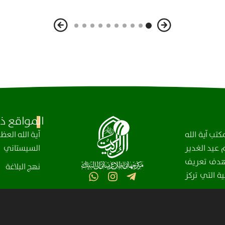
المواقع ذا
تب آية الله
آیة الله الع
عيد الغدير
السيستاني
، بهدف تعريف
نهج البلاغة
ة التي تركز
مركز آل البيت (عليهم السلام) العالمي للمعلومات – جميع الحقوق محفوظة © 2025-2004