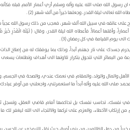
ان رسول الله صلى الله عليه وآله وسلم أري أعمار الأمم قبله فكأنه 
 الله تعالى ليلة القدر، وجعلها خيراً من ألف شهر (2) .
اح على عاتقه في سبيل الله ألف شهر، فعجب من ذلك رسول الله عجباً شد
لها أعمالاً. فأعطاه الله ليلة القدر، وقال: ( لَيْلَة الْقَدْرِ خَيْر مِّن
الى يوم القيامة في كل رمضان (3) .
رم جسدك على نار جهنم أبداً، وذلك بما يوفقك له من إصلاح الذات إص
ة من البصائر التي تتحول بتكرار تلاوتها الى أهداف وتطلعات يسعى 
لأهل والمال والولد، والمقام في نعمك عندي، والصحة في الجسم، و
د صلى الله عليه وآله أبداً ما استعمرتني، واجعلني من أوفر عبادك
في نفسك، تحاسب نفسك بل تحاكمها أمام قاضي العقل، وتسجل ثغ
 من إرتكاب الأخطاء، والعزم على تركها والالتجاء الى الله ليغفر لك م
ت خيراً من دول الظالمين من بني أمية، حيث نقل الترمذي عن الحسن ب