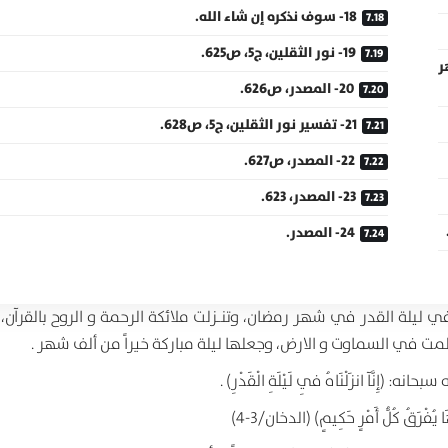
18- سوف نذكره إن شاء الله.
19- نور الثقلين، ج5، ص625.
ر
20- المصدر، ص626.
21- تفسير نور الثقلين، ج5، ص628.
22- المصدر، ص627.
23- المصدر، 623.
24- المصدر.
 ليلة القدر في شهر رمضان، وتنـزلت ملائكة الرحمة و الروح بالقرآن، 
ظمت في السماوت و الارض، وجعلها ليلة مباركة خيراً من ألف شهر .
َآ انزَلْنَاهُ فِي لَيْلَةِ الْقَدْرِ) .
 يُفْرَقُ كُلُّ أَمْرٍ حَكِيمٍ) (الدخان/3-4)