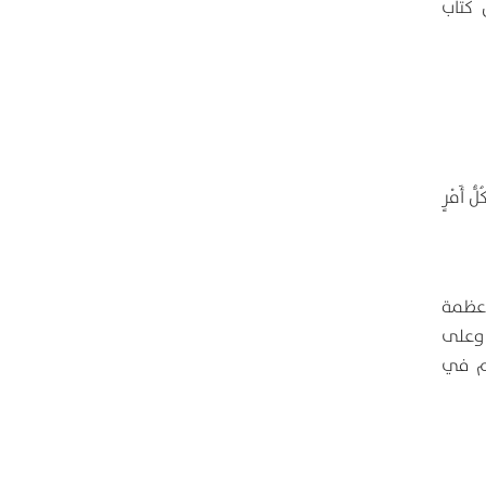
 كتاب
أَمْرٍ
 عظمة
 وعلى
دم في