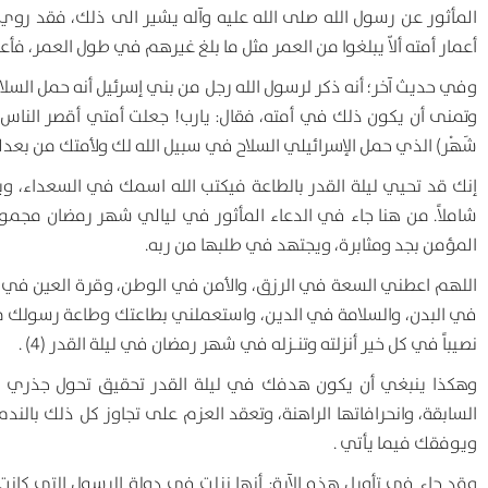
المأثور عن رسول الله صلى الله عليه وآله يشير الى ذلك، فقد روي 
أعمار أمته ألاّ يبلغوا من العمر مثل ما بلغ غيرهم في طول العمر، فأعطاه
وفي حديث آخر؛ أنه ذكر لرسول الله رجل من بني إسرئيل أنه حمل السل
وتمنى أن يكون ذلك في أمته، فقال: يارب! جعلت أمتي أقصر الناس أعماراً، وأق
شَهْر) الذي حمل الإسرائيلي السلاح في سبيل الله لك ولأمتك من بعدك 
إنك قد تحيي ليلة القدر بالطاعة فيكتب الله اسمك في السعداء، ويح
شاملاً. من هنا جاء في الدعاء المأثور في ليالي شهر رمضان مجموع
المؤمن بجد ومثابرة، ويجتهد في طلبها من ربه.
اللهم اعطني السعة في الرزق، والأمن في الوطن، وقرة العين في ا
في البدن، والسلامة في الدين، واستعملني بطاعتك وطاعة رسولك محم
نصيباً في كل خير أنزلته وتنـزله في شهر رمضان في ليلة القدر (4) .
وهكذا ينبغي أن يكون هدفك في ليلة القدر تحقيق تحول جذري 
السابقة، وانحرافاتها الراهنة، وتعقد العزم على تجاوز كل ذلك بالندم
ويوفقك فيما يأتي .
وقد جاء في تأويل هذه الآية: أنها نزلت في دولة الرسول التي كان