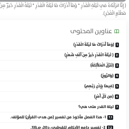
( إِنَّآ انزَلْنَاهُ فِي لَيْلَةِ الْقَدْرِ * وَمَآ أَدْرَاكَ مَا لَيْلَةُ الْقَدْرِ * لَيْلَةُ الْقَدْرِ خَيْر
مَطْلَعِ الْفَجْرِ).
عناوين المحتوی
(وَمَآ أَدْرَاكَ مَا لَيْلَةُ الْقَدْرِ)
( لَيْلَةُ الْقَدْرِ خَيْرٌ مِنْ أَلْفِ شَهْرٍ)
(تَنَزَّلُ الْمَلآَئِكَةُ)
(وَالرُّوحُ)
(فِيهَا بِإِذْنِ رَبِّهِم)
(مِن كُلِّ أَمْرٍ)
ليلة القدر متى هي؟
1- هذا الفصل مأخوذ من تفسير (من هدى القرآن) للمؤلف.
2- تفسير جامع الأحكام للقرطبي، ج20، ص133.