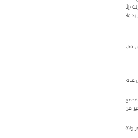
(إنَّا
مية ألف شهر لا تزيد ولا
اس في
 عـام
 فجمع
ير من
ر ولاة