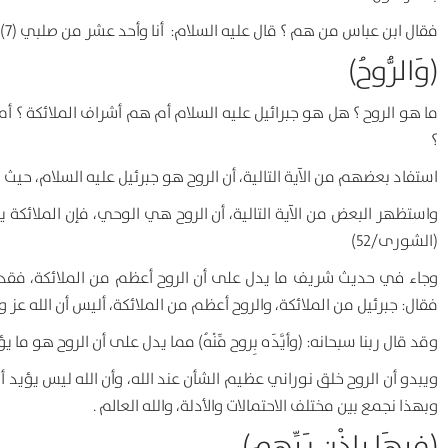
فقال ابن عباس من هم ؟ قال عليه السلام: أنا وأحد عشر من صلبي (7) .
(وَالرُّوحُ
)
ما هو الروح ؟ هل هو جبرائيل عليه السلام أم هم أشراف الملائكة ؟
؟
استفاد بعضهم من الآية التالية، أن الروح هو جبرئيل عليه السلام، حيث قال (نَزَلَ 
واستظهر البعض من الآية التالية، أن الروح هي الوحي، فإن الملائكة يهبطون في لي
(الشورى/52)
وجاء في حديث شريف ما يدل على أن الروح أعظم من الملائكة، فقد ر
فقال: جبرئيل من الملائكة، والروح أعظم من الملائكة، أليس أن الله عز وجل يقول: (تَنَ
وقد قال ربنا سبحانه: (وأيَّدَه بِروح مِّنْهُ) مما يدل على أن الروح هو ما يؤي
ويبدو أن الروح خلق نوراني عظيم الشأن عند الله، وأن الله ليس يؤيد 
وبهذا نجمع بين مختلف الاحتمالات والأدلة، والله العالم .
(فِيهَا بِإِذْنِ رَبِّهِم)