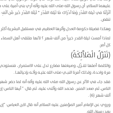
عليهما السلام: أن رسول الله صلى الله عليه وآله أري بني أمية على منبره فسا
تنقص .
وهكذا فضيلة حكومة العدل وأثرها العظيم في مستقبل البشرية أكثر 
لماذا أمست ليلة القدر خيراً من ألف شهر ؟ لأنها ملتقى أهل السم
كل أمر.
(تَنَزَّلُ الْمَلآَئِكَةُ)
والكلمة أصلها تتنـزّل، وصيغتها مضارع تدل على الاستمرار، فنستوحي
مرة واحدة، ولذلك أمرنا النبـي صلى الله عليـه وآلـه بإحيائهـا .
فقد جاء في الأثر عن رسول الله صلى الله عليه وآله أنه لما حضر شه
الناس، ثم صعد المنبر، فحمد الله وأثنى عليه، ثم قال: ” أيها الناس
ألف شهر (6) .
وروي عن الإمام أمير المؤمنين عليه السلام أنه قال لابن العباس: “إن 
بعد رسول الله.