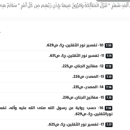
ٌ مِنْ أَلْفِ شَهْرٍ * تَنَزَّلُ الْمَلآَئِكَةُ وَالرُّوحُ فِيهَا بِإِذْنِ رَبِّهِم مِن كُلِّ أَمْرٍ * سَلاَمٌ ه
10- تفسير نور الثقلين، ج5، ص629.
11- تفسير نور الثقلين، ج5، ص631.
12- مفاتيح الجنان، ص225.
13- المصدر، ص226.
14- المصدر، ص235.
15- مفاتيح الجنان، ص236.
16- حسب رواية عن رسول الله صلى الله عليه وآله، تفس
نورالثقلين، ج5، ص629.
17- تفسير نور الثقلين، ج5، ص625.