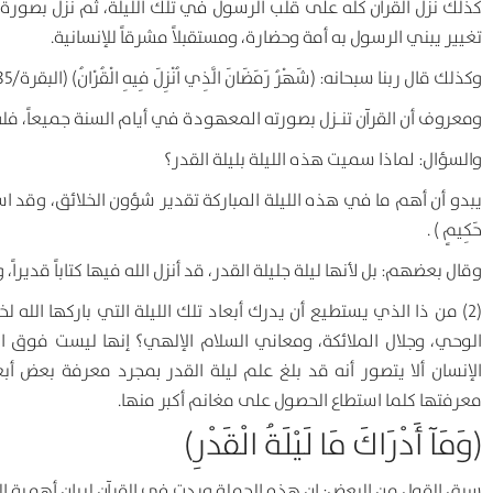
كذلك نزل القرآن كله على قلب الرسول في تلك الليلة، ثم نزل بصورة 
تغيير يبني الرسول به أمة وحضارة، ومستقبلاً مشرقاً للإنسانية.
وكذلك قال ربنا سبحانه: (شَهْرُ رَمَضَانَ الَّذِي اُنْزِلَ فِيهِ الْقُرْانُ) (البقرة/185) .
ومعروف أن القرآن تنـزل بصورته المعهودة في أيام السنة جميعاً، فله إ
والسؤال: لماذا سميت هذه الليلة بليلة القدر؟
يبدو أن أهم ما في هذه الليلة المباركة تقدير شؤون الخلائق، وقد استنبط ال
حَكِيمٍ ) .
وقال بعضهم: بل لأنها ليلة جليلة القدر، قد أنزل الله فيها كتاباً قديراً
(2) من ذا الذي يستطيع أن يدرك أبعاد تلك الليلة التي باركها الله
الوحي، وجلال الملائكة، ومعاني السلام الإلهي؟ إنها ليست فوق ا
الإنسان ألا يتصور أنه قد بلغ علم ليلة القدر بمجرد معرفة بعض
معرفتها كلما استطاع الحصول على مغانم أكبر منها.
(
وَمَآ أَدْرَاكَ مَا لَيْلَةُ الْقَدْرِ)
سبق القول من البعض: إن هذه الجملة وردت في القرآن لبيان أهمية ال