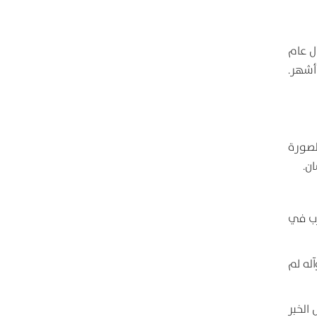
ل عام
أشهر.
لصورة
ن.
رب في
له لم
الخبر