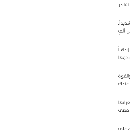
تقاصر
يداً،
 ألْفِ
لاحاً
نحوها
القوة
 عندك
راتها
ا مضى
ن علي