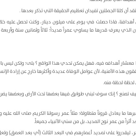
تقد أن كلتا الجملتين تفيدان تعظيم الحقيقة التي تذكر بعدها .
ين أهدافنا، فاذا حصلت في يوم على ميلون دينار، وكنت تحصل عليه خلا
الذي يعرف قدرها ما يساوي عمراً مديداً؛ ثلاثاً وثمانين سنة وأربعة 
 منا معشار أهدافه فيه، فهل يمكن تحدي هذا الواقع ؟ بلى؛ ولكن ليس با
ن هذه الأمنية، لأن عوامل الوفاة عديدة وأكثرها خارج عن إرادة الإنسا
ل لحظة لحظة منه.
يف تصنع ؟ إنك سوف تبني طوابق فيها بعضها تحت الأرض وبعضها يض
ا يعادل قروناً متطاولة؛ مثلاً عمر رسولنا الكريم صلى الله عليه وآ
 أثراً من عمر نوح المديد، بل من سني الأنبياء جميعاً.
ر، ليقدروا على تمديد أعمارهم في البعد الثالث (أي بعد العمق) ولعل 