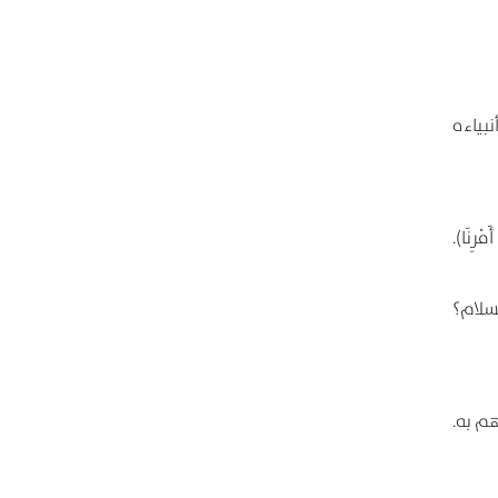
بياءه
رِنَا).
سلام؟
هم به.