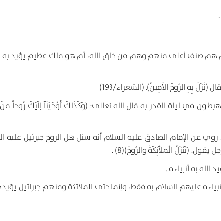
 أم هم صنف أعلى منهم وهم من خلق الله، أم هو ملك عظيم يؤيد به أن
بِهِ الرُّوحُ الاَمِينُ). (الشعراء/193)
لة القدر به قال الله تعالى: (وَكَذَلِكَ أَوْحَيْنَآ إِلَيْكَ رُوحاً مِنْ أَمْ
وي عن الإمام الصادق عليه السلام أنه سئل هل الروح جبرئيل عليه ال
زَّلُ الْمَلآَئِكَةُ وَالرُّوحُ)(8) .
د الله به أنبياءه .
أنبياءه عليهم السلام به فقط، وإنما حتى الملائكة ومنهم جبرائيل يؤيد