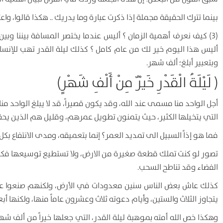
بينما تترك الحقيقة مجملة إذا ذكرت عبارة وما يدريك .. هكذا قالوا، واع
(3) كيف نعرف أهمية الزمان ؟ أليس عندما يختصر المسافة بيننا وب
أليس هذا اليوم خير لك من عام كامل ؟ كذلك ليلة القدر تهب للإنسان 
وبتعبير أبلغ؛ ألف شهر.
( لَيْلَةُ الْقَدْرِ خَيْرٌ مِنْ أَلْفِ شَهْرٍ)
أجل الواحد منا مسمى عند الله، وقد يكون قصيراً، قد لا يبلغ الواحد
التي يتخيلها الكثير، حيث يتمنون تطويل عمرهم، وقليل هم الذين يحققو
فما هو إذاً السبيل الى تمديد العمر؟ إنما بتعميقه، ومدى الانتفاع بك
تصور لو كنت تملك قطعة صغيرة من الارض، ولا تستطيع توسيعها فك
الفضاء وقد تناطح السحب.
كذلك عاش بعض الناس سنين معدودات في الأرض، ولكنهم صنعوا عبرها م
يتجاوز الثلاث والستين، وأيام دعوته ثلاث وعشرون عاماً منها، ولكنها أبعد
وهكذا خص الله أمته بموهبة ليلة القدر، التي جعلها خيراً من ألف شه