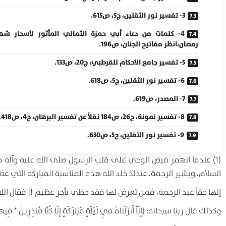
3- تفسير نور الثقلين، ج5، ص615.
4- كلمات من دعاء أبي حمزة الثمالي المأثور لأسحار شه
رمضان،انظر مفاتيح الجنان، ص196.
5- تفسير جامع الأحكام للقرطبي، ج20، ص133.
6- تفسير نور الثقلين، ج5، ص618.
7- المصدر، ص619.
8- تفسير نمونة، ج26، ص184 نقلاً عن تفسير البرهان، ج4، ص418.
9- تفسير نور الثقلين، ج5، ص630.
(1) عندما انهمر فيض الوحي على قلب الرسول صلى الله عليه وآله في
السلام، وبشير الرحمة، عندئذ خلد الله هذه المناسبة المباركة التي ع
إنها حقاً عيد الرحمة، فمن تعرض لها فقد حظى بأجر عظيم !! فقال الله سبحانه: (إِنّ
وكذلك قال ربنا سبحانه: (إِنَّآ أَنزَلْنَاهُ فِي لَيْلَةٍ مُبَارَكَةٍ إِنَّا كُنَّا مُنذِرِينَ * فِيهَا