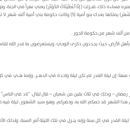
ءه ذلك، فنـزلت ( إنَّا أعْطَيْنَاكَ الكَوْثَر) يعني نهراً في الجنة، ونزلت 
أنْزَلْنَا في لَيلة القَدْر وَمَا أدْرَاك مَا لَيْلة القَدْر * لَيْلَة القَدْر خَير مِّن ألْفِ شَهْر) يملكها بعدك بنو أمية (5) وكانت حكومة بني أ
من ألف شهر من حكومة الجور .
اء بأهل الأرض، حيث يجددون ذكرى الوحي، ويستعرضون ما قدر الله للن
 منها؛ إن ليلة القدر لم تكن ليلة واحدة في الدهـر، وإنما هـي في كل
ر رمضان – وذلك في ثلاث بقين من شعبان – قال لبلال: “ناد في الناس”
؛ إن هذا الشهر قد خصكم الله به، وحضركم، وهو سيد الشهور، ليلة فيه خ
ليلة القدر في كل سنة وإنه ينـزل في تلك الليلة أمر السنة، ولذلك الأم