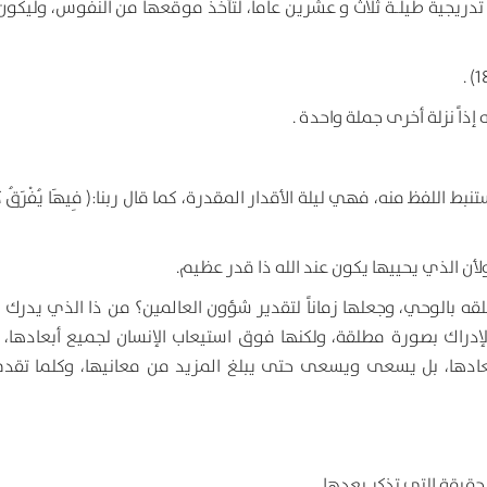
تدريجية طيلـة ثلاث و عشرين عاماً، لتأخذ موقعها من النفوس، وليكون
ذاً نزلة أخرى جملة واحدة .
لفظ منه، فهي ليلة الأقدار المقدرة، كما قال ربنا:( فِيهَا يُفْرَقُ كُلُّ 
، ولأن الذي يحييها يكون عند الله ذا قدر عظيم.
 لخلقه بالوحي، وجعلها زماناً لتقدير شؤون العالمين؟ من ذا الذي يدرك
لإدراك بصورة مطلقة، ولكنها فوق استيعاب الإنسان لجميع أبعادها،
 أبعادها، بل يسعى ويسعى حتى يبلغ المزيد من معانيها، وكلما تق
حقيقة التي تذكر بعدها.