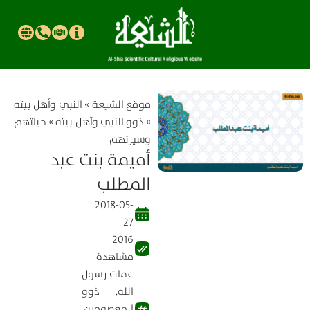
موقع الشیعة
»
النبي وأهل بيته
»
ذوو النبي وأهل بيته
»
حياتهم
وسيرتهم
أميمة بنت عبد
المطلب
2018-05-
27
2016
مشاهدة
عمات رسول
الله
,
ذوو
المعصومين
,