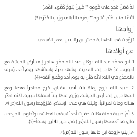
لهُ فضلُ مَجدٍ على قَومِهِ ** مُبينٌ يَلوحُ كَضَوءِ القَمرْ
أتَتهُ المنايا فَلَم تُشوِهِ ** بِصَرفِ اللَّيالي ورَيبِ القَدَرْ
»(3)
زواجها
تزوّجت في الجاهلية جحش بن رئاب بن يعمر الأسدي.
من أولادها
1ـ أبو محمّد عبد الله «وكان عبد الله ممّن هاجر إلى أرض الحبشة مع
أخويه… ثمّ هاجر إلى المدينة، وشهد بدراً، واستُشهد يوم أُحد، يُعرف
بالمجدّع في الله؛ لأنّه مُثّل به يوم أُحد وقُطع أنفه»(4).
2ـ عبيد الله «زوج رملة بنت أبي سفيان، خرج مهاجراً معها ومع
المهاجرين إلى أرض الحبشة، ورُزق منها بنتاً اسماها حبيبة، لكنّه تنصّر
هناك ومات نصرانياً، وثبتت هي على الإسلام، فتزوّجها رسول الله(ص)».
3ـ أُمّ حبيبة حمنة «كانت حضرت أُحداً تسقي العطشى وتُداوي الجرحى،
قال: قد أطعمها رسول الله(ص) في خيبر ثلاثين وسقاً»(5).
4ـ زينب «زوجة ابن خالها رسول الله(ص)».