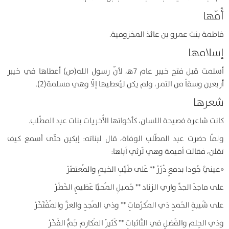
أُمّها
فاطمة بنت عمرو بن عائذ المخزومية.
إسلامها
أسلمت قبل فتح خيبر عام 7ﻫ، لأنّ رسول الله(ص) أعطاها في خيبر
أربعين وسقاً من التمر، ولم يكن ليُعطيها إلّا وهي مسلمة(2).
شعرها
كانت شاعرة فصيحة اللسان، كأخواتها الأُخريات بنات عبد المطّلب.
ولمّا حضرت عبد المطّلب الوفاة، قال لبناته: إبكين حتّى أسمع كيف
تقلن، فقالت أميمة وهي تَرثي أباها:
«
عينيَّ جُودا بدمعٍ دُرَرْ ** عَلى طَيِّبِ الخيمِ والمُعتصَرْ
على ماجدَ الجدِّ واري الزناد ** جَميلِ المُحيَّا عَظيمِ الخَطَرْ
على شَيبةِ الحَمدِ ذي المَكرُماتِ ** وذي المَجدِ والعزِّ والمُفْتَخَرْ
وذي الحِلمِ والفَضلِ في النَّائباتِ ** كَثيرُ المَكارمِ جَمُّ الفَخَرْ