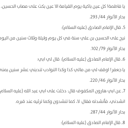
یا فاطمة! کل عین باکیة یوم القیامة الا عین بکت علی مصاب الحسین، 
بحار الأنوار 44/ 293.
5ـ قال الإمام الصادق (علیه السلام):
نیح علی الحسین بن علي سنة في کل یوم ولیلة وثلاث سنین من الیوم
بحار الأنوار 79/ 102.
6ـ قال الإمام الصادق (علیه السلام): قال لي ابي:
یا جعفر! اوقف لي من مالي کذا وکذا النوادب تندبني عشر سنین بمنی
بحار الأنوار 46/ 220.
7ـ عن ابي هارون المکفوف قال: دخلت علی ابي عبد الله (علیه السلام) فقال لي:
انشدني، فأنشدته فقال: لا، کما تنشدون وکما ترثیه عند قبره.
بحار الأنوار 44/ 287.
8ـ قال الإمام الصادق (علیه السلام):