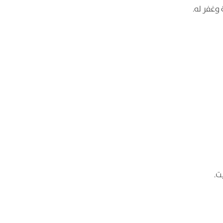
 وغفر له.
ت.