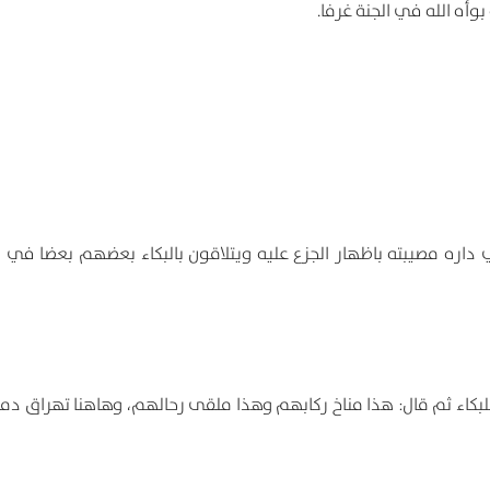
أه الله في الجنة غرفا.
 داره مصیبته باظهار الجزع علیه ویتلاقون بالبکاء بعضهم بعضا في ا
 للبکاء ثم قال: هذا مناخ رکابهم وهذا ملقی رحالهم، وهاهنا تهراق دم