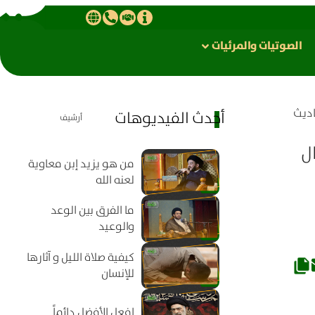
الصوتیات والمرئیات
اديث
أحدث الفيديوهات
أرشيف
ل
من هو يزيد إبن معاوية
لعنه الله
ما الفرق بين الوعد
والوعيد
كيفية صلاة الليل و آثارها
للإنسان
افعل الأفضل دائماً