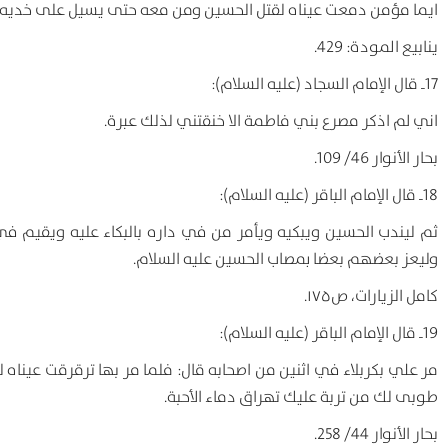
ایما مؤمن دمعت عیناه لقتل الحسین ومن معه حتی یسیل علی خدیه بو
ینابیع المودة: 429.
17ـ قال الإمام السجاد (علیه السلام):
اني لم اذکر مصرع بني فاطمة الا خنقتني لذلك عبرة.
بحار الأنوار 46/ 109.
18ـ قال الإمام الباقر (علیه السلام):
ثم لیندب الحسین ویبکیه ویأمر من في داره بالبکاء علیه ویقیم في
ولیعز بعضهم بعضا بمصاب الحسین علیه السلام.
کامل الزیارات، ص۱۷۵.
19ـ قال الإمام الباقر (علیه السلام):
مر علي بکربلاء في اثنین من اصحابه قال: فلما مر بها ترقرقت عیناه
طوبی لك من تربة علیك تهراق دماء الأحبة.
بحار الأنوار 44/ 258.