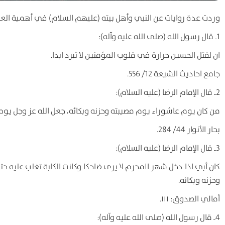
وردت عدة روايات عن النبي وأهل بيته (عليهم السلام) في أهمية العزا
1ـ قال رسول الله (صلی الله علیه وآله):
ان لقتل الحسین حرارة في قلوب المؤمنین لا تبرد ابدا.
جامع احادیث الشیعة 12/ 556.
2ـ قال الإمام الرضا (علیه السلام):
من کان یوم عاشوراء یوم مصیبته وحزنه وبکائه، جعل الله عز وجل یوم
بحار الأنوار 44/ 284.
3ـ قال الإمام الرضا (علیه السلام):
کان أبي اذا دخل شهر المحرم لا یری ضاحکا وکانت الکابة تغلب علیه 
وحزنه وبکائه.
أمالي الصدوق: ۱۱۱.
4ـ قال رسول الله (صلی الله علیه وآله):