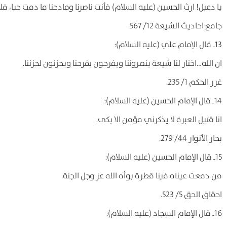
یا دعبل! ارث الحسین (علیه السلام) فأنت ناصرنا ومادحنا ما دمت حیا، ف
جامع احادیث الشیعة 12/ 567.
13ـ قال الإمام علي (علیه السلام):
ان الله…اختار لنا شیعة ینصروننا ویفرحون بفرحنا ویحزنون لحزننا.
غرر الحکم 1/ 235.
14ـ قال الإمام الحسین (علیه السلام):
انا قتیل العبرة لا یذکرني مؤمن الا بکی.
بحار الأنوار 44/ 279.
15ـ قال الإمام الحسین (علیه السلام):
من دمعت عیناه فینا قطرة بوأه الله عز وجل الجنة.
احقاق الحق 5/ 523.
16ـ قال الإمام السجاد (علیه السلام):