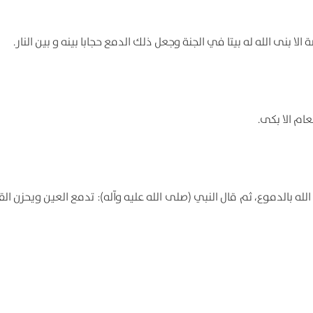
لا بنی الله له بیتا في الجنة وجعل ذلك الدمع حجابا بینه و بین النار.
ام الا بکی.
له بالدموع، ثم قال النبي (صلی الله علیه وآله): تدمع العین ویحزن الق