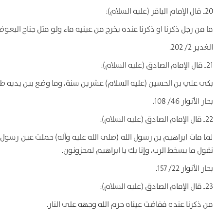
20ـ قال الإمام الباقر (علیه السلام):
ما من رجل ذکرنا او ذکرنا عنده یخرج من عینیه ماء ولو مثل جناح البعوضة ا
الغدیر 2/ 202.
21ـ قال الإمام الصادق (علیه السلام):
بکی علي بن الحسین (علیه السلام) عشرین سنة، وما وضع بین یدیه طع
بحار الأنوار 46/ 108.
22ـ قال الإمام الصادق (علیه السلام):
لما مات ابراهیم بن رسول الله (صلی الله علیه وآله) حملت عین رسول ال
نقول ما یسخط الرب، وإنا بك یا ابراهیم لمحزونون.
بحار الأنوار 22/ 157.
23ـ قال الإمام الصادق (علیه السلام):
من ذکرنا عنده ففاضت عیناه حرم الله وجهه علی النار.