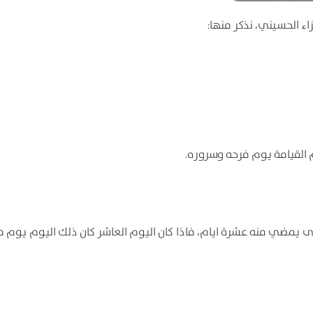
ء الحسيني، نذكر منها:
 القیامة یوم فرحه وسروره.
حتی یمضي منه عشرة ایام، فاذا کان الیوم العاشر کان ذلك الیوم یوم م