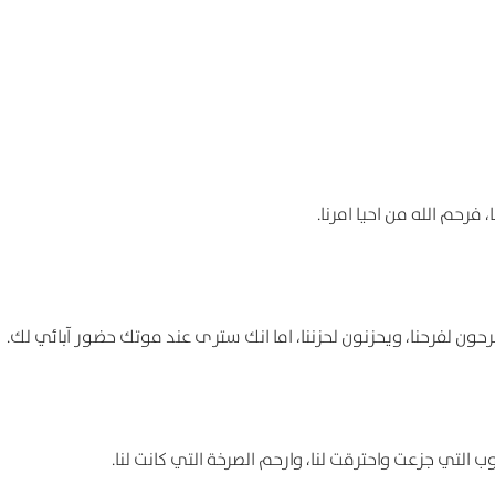
فرحم الله من احیا امرنا.
رحون لفرحنا، ویحزنون لحزننا، اما انك ستری عند موتك حضور آبائي لك.
 التي جزعت واحترقت لنا، وارحم الصرخة التي کانت لنا.