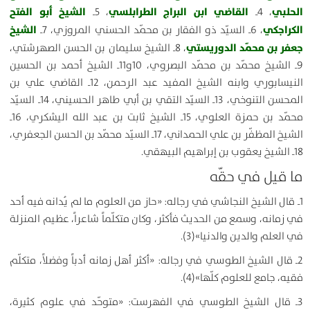
الحلبي
القاضي ابن البراج الطرابلسي
الشيخ أبو الفتح
، 4ـ
، 5ـ
الكراجكي
الشيخ
، 6ـ السيّد ذو الفقار بن محمّد الحسني المروزي، 7ـ
جعفر بن محمّد الدوريستي
، 8ـ الشيخ سليمان بن الحسن الصهرشتي،
9ـ الشيخ محمّد بن محمّد البصروي، 10و11ـ الشيخ أحمد بن الحسين
النيسابوري وابنه الشيخ المفيد عبد الرحمن، 12ـ القاضي علي بن
المحسن التنوخي، 13ـ السيّد التقي بن أبي طاهر الحسيني، 14ـ السيّد
محمّد بن حمزة العلوي، 15ـ الشيخ ثابت بن عبد الله اليشكري، 16ـ
الشيخ المظفّر بن علي الحمداني، 17ـ السيّد محمّد بن الحسن الجعفري،
18ـ الشيخ يعقوب بن إبراهيم البيهقي.
ما قيل في حقّه
1ـ قال الشيخ النجاشي في رجاله: «حاز من العلوم ما لم يُدانه فيه أحد
في زمانه، وسمع من الحديث فأكثر، وكان متكلّماً شاعراً، عظيم المنزلة
في العلم والدين والدنيا»(3).
2ـ قال الشيخ الطوسي في رجاله: «أكثر أهل زمانه أدباً وفضلاً، متكلّم
فقيه، جامع للعلوم كلّها»(4).
3ـ قال الشيخ الطوسي في الفهرست: «متوحّد في علوم كثيرة،