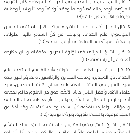
7ـ قال السيّد علي خان المدني في الدرجات الرفيعة: «وكان الشريف
المرتضى أوحد زمانه فضلاً وعلماً وفقهاً وكلاماً وحديثاً وشعراً وخطابة
وكرماً وجاهاً إلى غير ذلك»(9).
8ـ قال الميرزا أفندي في الرياض: «السيّد الأجل المرتضى الحسين
الموسوي علم الهدى، والباحث عن كلّ العلوم باليد الطولى،
والمقدّم في أصناف الصناعة عند أُولي النهى»(10).
9ـ قال الشيخ البحراني في لؤلؤة البحرين: «ففضله وبيان مكارمه
أعظم من أن يستقصى»(11).
10ـ قال السيّد بحر العلوم في الفوائد: «أبو القاسم المرتضى علم
الهدى، ذو المجدين، وصاحب الفخرين والرئاستين، والمروّج لدين جدّه
سيّد الثقلين في المائة الرابعة، على منهاج الأئمّة المصطفين، سيّد
علماء الأُمّة، وأفضل الناس حاشا الأئمّة، جمع من العلوم ما لم يجمعه
أحد، وحاز من الفضائل ما توحّد به وانفرد، وأجمع على فضله المخالف
والمؤالف، واعترف بتقدّمه كلّ سالف وخالف، كيف لا، وقد أخذ من
المجد طرفيه، واكتسى بثوبيه، وتردّى ببرديه»(12).
11ـ قال الشيخ التستري في المقابس: «المرتضى، للسيّد السند المقدّم
المعظّم، ومنبع العلوم والآداب والأسرار والحكم، محيي آثار أجداده