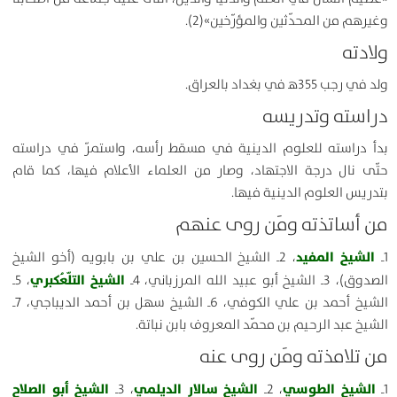
وغيرهم من المحدّثين والمؤرّخين»(2).
ولادته
ولد في رجب 355ﻫ في بغداد بالعراق.
دراسته وتدريسه
بدأ دراسته للعلوم الدينية في مسقط رأسه، واستمرّ في دراسته
حتّى نال درجة الاجتهاد، وصار من العلماء الأعلام فيها، كما قام
بتدريس العلوم الدينية فيها.
من أساتذته ومَن روى عنهم
الشيخ المفيد
1ـ
، 2ـ الشيخ الحسين بن علي بن بابويه (أخو الشيخ
الشيخ التلّعُكبري
الصدوق)، 3ـ الشيخ أبو عبيد الله المرزباني، 4ـ
، 5ـ
الشيخ أحمد بن علي الكوفي، 6ـ الشيخ سهل بن أحمد الديباجي، 7ـ
الشيخ عبد الرحيم بن محمّد المعروف بابن نباتة.
من تلامذته ومَن روى عنه
الشيخ الطوسي
الشيخ سالار الديلمي
الشيخ أبو الصلاح
1ـ
، 2ـ
، 3ـ