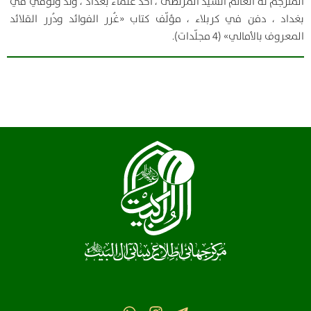
المترجم له العالم السيد المرتضى ، أحد علماء بغداد ، ولد وتوفي في
بغداد ، دفن في كربلاء ، مؤلّف كتاب «غُرر الفوائد ودُرر القلائد
المعروف بالأمالي» (4 مجلّدات).