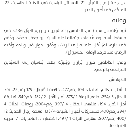
عن جهة إعجاز القرآن، 21ـ المسائل الباهرة في العترة الطاهرة، 22ـ
الملخّص في أُصول الدين.
وفاته
تُوفّي(قدس سره) في الخامس والعشرين من ربيع الأوّل 436ﻫ في
مسقط رأسه، وصلّى على جثمانه نجله السيّد أبو جعفر محمّد، ودُفن
في داره، ثمّ نُقل جثمانه إلى كربلاء، ودُفن بجوار قبر والده وأخيه
الرضي عند مرقد الإمام الحسين(ع).
وفي الكاظمين قبران يُزاران ويُتبرّك بهما يُنسبان إلى السيّدين
المرتضى والرضي.
الهوامش
1ـ اُنظر: معالم العلماء: 104 رقم477، خلاصة الأقوال: 179 رقم22، نقد
الرجال 3 /254، جامع الرواة 1 /575، أمل الآمل 2 /182 رقم549، تعليقة
أمل الآمل: 194، منتهى المقال 4 /397 رقم2004، روضات الجنّات 4
/294 رقم400، مستدركات أعيان الشيعة 4 /133، معجم رجال الحديث 12
/400 رقم8077، فهرس التراث 1 /497، الانتصار: 5، الناصريات: 7، تنزيه
الأنبياء: 6.