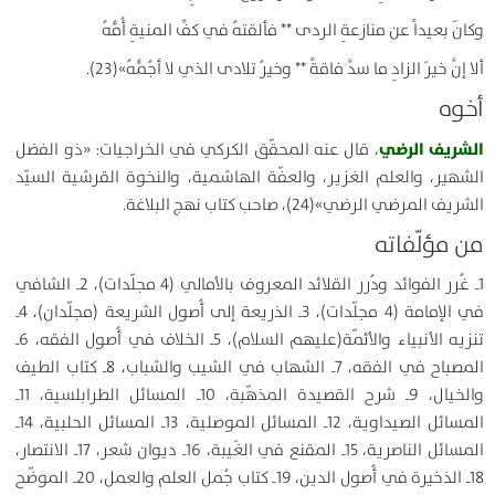
وكانَ بعيداً عن منازعةِ الردى ** فألقتهُ في كفِّ المنيةِ أُمُّهُ
ألا إنَّ خيرَ الزادِ ما سدَّ فاقةً ** وخيرُ تلادى الذي لا أجُمُّهُ»(23).
أخوه
الشريف الرضي
، قال عنه المحقّق الكركي في الخراجيات: «ذو الفضل
الشهير، والعلم الغزير، والعفّة الهاشمية، والنخوة القرشية السيّد
الشريف المرضي الرضي»(24)، صاحب كتاب نهج البلاغة.
من مؤلّفاته
1ـ غُرر الفوائد ودُرر القلائد المعروف بالأمالي (4 مجلّدات)، 2ـ الشافي
في الإمامة (4 مجلّدات)، 3ـ الذريعة إلى أُصول الشريعة (مجلّدان)، 4ـ
تنزيه الأنبياء والأئمّة(عليهم السلام)، 5ـ الخلاف في أُصول الفقه، 6ـ
المصباح في الفقه، 7ـ الشهاب في الشيب والشباب، 8ـ كتاب الطيف
والخيال، 9ـ شرح القصيدة المذهّبة، 10ـ المسائل الطرابلسية، 11ـ
المسائل الصيداوية، 12ـ المسائل الموصلية، 13ـ المسائل الحلبية، 14ـ
المسائل الناصرية، 15ـ المقنع في الغَيبة، 16ـ ديوان شعر، 17ـ الانتصار،
18ـ الذخيرة في أُصول الدين، 19ـ كتاب جُمل العلم والعمل، 20ـ الموضّح