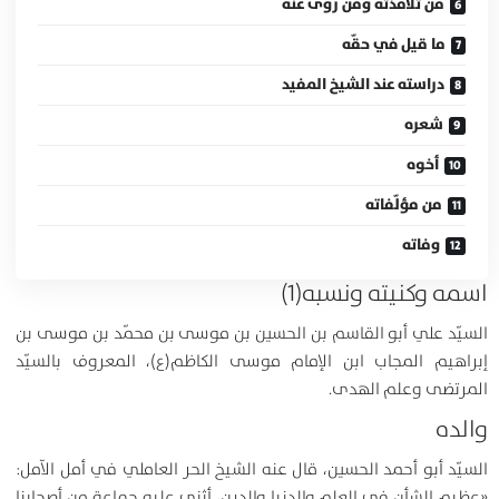
من تلامذته ومَن روى عنه
ما قيل في حقّه
دراسته عند الشيخ المفيد
شعره
أخوه
من مؤلّفاته
وفاته
اسمه وكنيته ونسبه(1)
السيّد علي أبو القاسم بن الحسين بن موسى بن محمّد بن موسى بن
إبراهيم المجاب ابن الإمام موسى الكاظم(ع)، المعروف بالسيّد
المرتضى وعلم الهدى.
والده
السيّد أبو أحمد الحسين، قال عنه الشيخ الحر العاملي في أمل الآمل:
«عظيم الشأن في العلم والدنيا والدين، أثنى عليه جماعة من أصحابنا