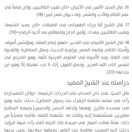
16ـ قال السيّد الأمين في الأعيان: «كان نقيب الطالبيين، وكان إماماً في
علم الكلام والأدب والشعر، وله ديوان شعر كبير»(18).
17ـ قال الشيخ آقا بزرك الطهراني في الطبقات: «كان عميد الشيعة،
ونقيب الطالبيين ببغداد، وأمير الحاج والمظالم بعد أخيه الرضي»(19).
18ـ قال الشيخ الأميني في الغدير: «فهو إمام الفقه، ومؤسّس أُصوله،
وأُستاذ الكلام، ونابغة الشعر، وراوية الحديث، وبطل المناظرة، والقدوة
في اللغة، وبه الأُسوة في العلوم العربية كلّها، وهو المرجع في
تفسير كتاب الله العزيز، وجماع القول: إنّك لا تجد فضيلة إلّا وهو ابن
بجدتها»(20).
دراسته عند الشيخ المفيد
قال السيّد علي خان المدني في الدرجات الرفيعة: «وكان المفيد(ره)
رأى في منامه فاطمة الزهراء بنت رسول الله(ص)، دخلت عليه وهو
في مسجده بالكرخ، ومعها ولداها الحسن والحسين(عليهما السلام)
صغيرين، فسلّمتهما إليه وقالت له: علّمهما الفقه، فانتبه متعجّباً من
ذلك، فلمّا تعالى النهار في صبيحة تلك الليلة التي رأى فيها الرؤيا،
دخلت إليه المسجد فاطمة بنت الناصر، وحولها جواريها، وبين يديها