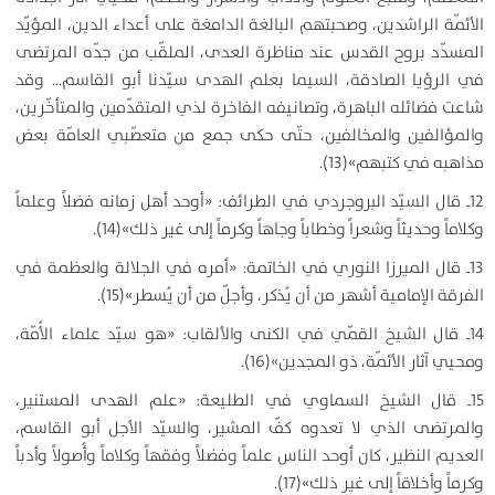
الأئمّة الراشدين، وصحبتهم البالغة الدامغة على أعداء الدين، المؤيّد
المسدّد بروح القدس عند مناظرة العدى، الملقّب من جدّه المرتضى
في الرؤيا الصادقة، السيما بعلم الهدى سيّدنا أبو القاسم… وقد
شاعت فضائله الباهرة، وتصانيفه الفاخرة لذي المتقدّمين والمتأخّرين،
والمؤالفين والمخالفين، حتّى حكى جمع من متعصّبي العامّة بعض
مذاهبه في كتبهم»(13).
12ـ قال السيّد البروجردي في الطرائف: «أوحد أهل زمانه فضلاً وعلماً
وكلاماً وحديثاً وشعراً وخطاباً وجاهاً وكرماً إلى غير ذلك»(14).
13ـ قال الميرزا النوري في الخاتمة: «أمره في الجلالة والعظمة في
الفرقة الإمامية أشهر من أن يُذكر، وأجلّ من أن يُسطر»(15).
14ـ قال الشيخ القمّي في الكنى والألقاب: «هو سيّد علماء الأُمّة،
ومحيي آثار الأئمّة، ذو المجدين»(16).
15ـ قال الشيخ السماوي في الطليعة: «علم الهدى المستنير،
والمرتضى الذي لا تعدوه كفّ المشير، والسيّد الأجل أبو القاسم،
العديم النظير، كان أوحد الناس علماً وفضلاً وفقهاً وكلاماً وأُصولاً وأدباً
وكرماً وأخلاقاً إلى غير ذلك»(17).