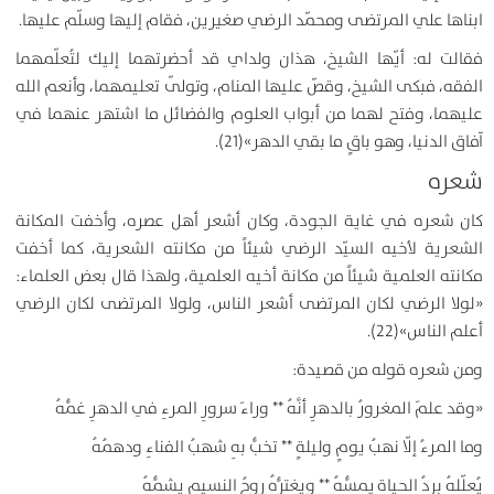
ابناها علي المرتضى ومحمّد الرضي صغيرين، فقام إليها وسلّم عليها.
فقالت له: أيّها الشيخ، هذان ولداي قد أحضرتهما إليك لتُعلّمهما
الفقه، فبكى الشيخ، وقصّ عليها المنام، وتولّى تعليمهما، وأنعم الله
عليهما، وفتح لهما من أبواب العلوم والفضائل ما اشتهر عنهما في
آفاق الدنيا، وهو باقٍ ما بقي الدهر»(21).
شعره
كان شعره في غاية الجودة، وكان أشعر أهل عصره، وأخفت المكانة
الشعرية لأخيه السيّد الرضي شيئاً من مكانته الشعرية، كما أخفت
مكانته العلمية شيئاً من مكانة أخيه العلمية، ولهذا قال بعض العلماء:
«لولا الرضي لكان المرتضى أشعر الناس، ولولا المرتضى لكان الرضي
أعلم الناس»(22).
ومن شعره قوله من قصيدة:
«وقد علمَ المغرورُ بالدهرِ أنَّهُ ** وراءَ سرورِ المرءِ في الدهرِ غمُّهُ
وما المرءُ إلّا نهبُ يومٍ وليلةٍ ** تخبُّ بهِ شهبُ الفناءِ ودهمُهُ
يُعلّلهُ بردُ الحياةِ يمسُّهُ ** ويغترُّهُ روحُ النسيمِ يشمُّهُ