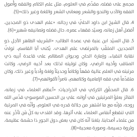
مجمع على فضله، مقدّم في العلوم، مثل علم الكلام والفقه وأُصول
الفقه والأدب والنحو والشعر ومعاني الشعر واللغة وغير ذلك»(5).
4ـ قال الشيخ ابن داود الحلّي في رجاله: «علم الهدى ذو المجدين،
أفضل أهل زمانه، وسيّد فقهاء عصره، حال فضله وتصانيفه شهير»(6).
5ـ قال السيّد ابن عنبة في عمدة الطالب: «الشريف الطاهر الأجل ذو
المجدين، الملقّب بالمرتضى علم الهدى، يُكنى أبا القاسم، تولّى
نقابة النقباء، وإمارة الحاج، وديوان المظالم على قاعدة أبيه ذي
المناقب وأخيه الرضي، وكان توليته لذلك بعد أخيه الرضي، وكانت
مرتبته في العلم عالية فقهاً وكلاماً وحديثاً ولغة وأدباً وغير ذلك، وكان
متقدّماً في فقه الإمامية وكلامهم، ناصراً لأقوالهم»(7).
6ـ قال المحقّق الكركي في الخراجيات: «أعظم العلماء في زمانه،
الفائز بعلوّ المرتبتين في أوانه: علي بن الحسين الموسوي قدّس الله
روحه، فإنّه مع ما اشتهر من جلالة قدره في العلوم، وأنّه في المرتبة
التي تنقطع أنفاس العلماء على أثرها، وقد اقتدى به كلّ مَن تأخّر عنه
من علماء أصحابنا، بلغنا أنّه كان في بعض دول الجور ذا حشمة عظيمة،
وثروة جسيمة، وصورة معجبة»(8).