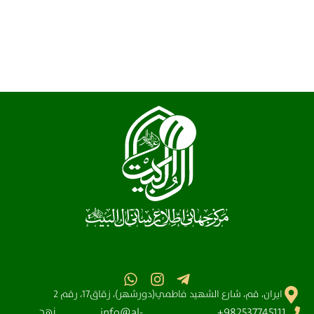
ايران، قم، شارع الشهيد فاطمي(دورشهر)، زقاق17، رقم 2
نهج
info@al-
982537745111+