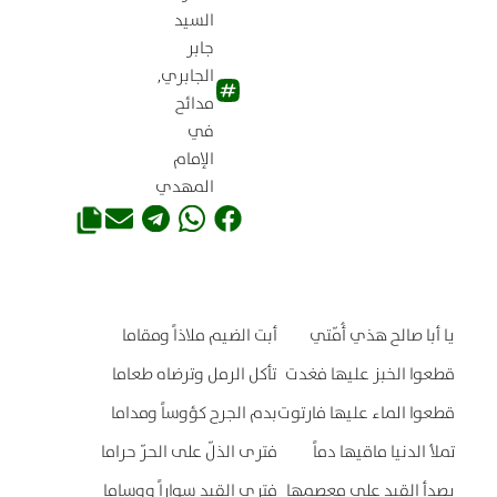
السيد
جابر
الجابري
,
مدائح
في
الإمام
المهدي
يا أبا صالح هذي أُمّتي
أبت الضيم ملاذاً ومقاما
قطعوا الخبز عليها فغدت
تأكل الرمل وترضاه طعاما
قطعوا الماء عليها فارتوت
بدم الجرح كؤوساً ومداما
تملأ الدنيا ماقيها دماً
فترى الذلّ على الحرّ حراما
يصدأ القيد على معصمها
فترى القيد سواراً ووساما