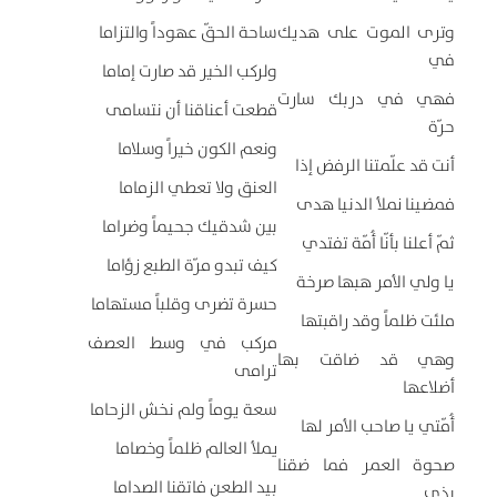
وترى الموت على هديك
ساحة الحقّ عهوداً والتزاما
في
ولركب الخير قد صارت إماما
فهي في دربك سارت
قطعت أعناقنا أن نتسامى
حرّة
ونعم الكون خيراً وسلاما
أنت قد علّمتنا الرفض إذا
العنق ولا تعطي الزماما
فمضينا نملأ الدنيا هدى
بين شدقيك جحيماً وضراما
ثمّ أعلنا بأنّا أُمّة تفتدي
كيف تبدو مرّة الطبع زؤاما
يا ولي الأمر هبها صرخة
حسرة تضرى وقلباً مستهاما
ملئت ظلماً وقد راقبتها
مركب في وسط العصف
وهي قد ضاقت بها
ترامى
أضلاعها
سعة يوماً ولم نخش الزحاما
أُمّتي يا صاحب الأمر لها
يملأ العالم ظلماً وخصاما
صحوة العمر فما ضقنا
بيد الطعن فاتقنا الصداما
بذي