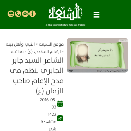
موقع الشیعة
»
النبي وأهل بيته
»
الإمام المهدي (ع)
»
مدائحه
الشاعر السيد جابر
الجابري ينظم في
مدح الإمام صاحب
الزمان (ع)
2016-05-
03
1422
مشاهدة
شعر