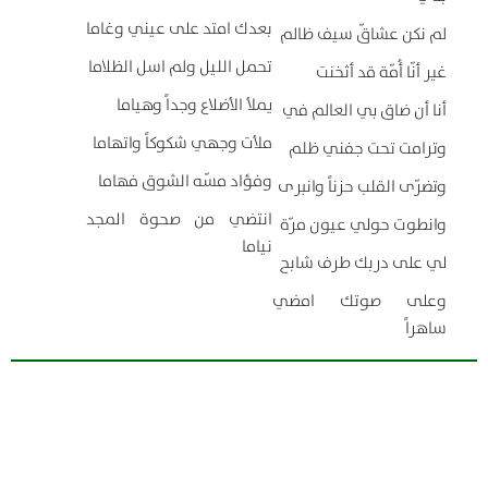
بعدك امتد على عيني وغاما
لم نكن عشاقّ سيف ظالم
تحمل الليل ولم اسل الظلاما
غير أنّا أُمّة قد أثخنت
يملأ الأضلاع وجداً وهياما
أنا أن ضاق بي العالم في
ملأت وجهي شكوكاً واتهاما
وترامت تحت جفني ظلم
وفؤاد مسّه الشوق فهاما
وتضرّى القلب حزناً وانبرى
انتضي من صحوة المجد
وانطوت حولي عيون مرّة
نياما
لي على دربك طرف شابح
وعلى صوتك امضي
ساهراً