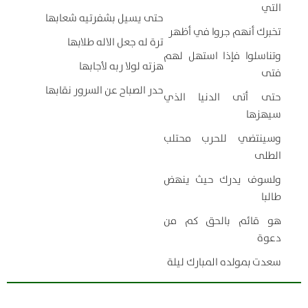
التي
حتى يسيل بشفرتيه شعابها
تخبرك أنهم جروا في أظهر
ترة له جعل الاله طلابها
وتناسلوا فإذا استهل لهم
هزته لولا ربه لأجابها
فتى
حدر الصباح عن السرور نقابها
حتى أتى الدنيا الذي
سيهزها
وسينتضي للحرب محتلب
الطلى
ولسوف يدرك حيث ينهض
طالبا
هو قائم بالحق كم من
دعوة
سعدت بمولده المبارك ليلة