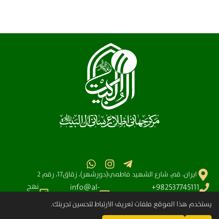
ايران، قم، شارع الشهيد فاطمي(دورشهر)، زقاق17، رقم 2
نهج
info@al-
982537745111+
البلاغه
آیت الله سیستانی
shia.org
يستخدم هذا الموقع ملفات تعريف الارتباط لتحسين تجربتك.