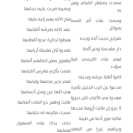
سعدت بمنتظر القيام ومن
وبغيبة ضربت عليه حجابها
به
فتح الاله بهم إليه بابها
وسمت على أم السما
بمواثل
عقد الاله بعرشه أطنابها
بضرايح حجبت أباه وجده
هبطوا لدائرة غدوا أقطابها
دار مقدسة وخير أئمة
فغدوا لكل فضيلة أربابها
لهم على الكرسي قبة
بظهور بعض كمالهم ألبابها
سؤدد
فنمت بأكرم مغرس أطيابها
كانوا أظلة عرشه وبدينه
لهم تخير محضها ولبابها
صدعوا عن الرب الجليل بأمره
هي كلها غرر وسل أحسابها
فهدوا بني الألباب لكن حيروا
طابت وطهر ذو العلى أصلابها
لا غرو إن طابت أرومة مجدها
نسجت مكارمه له جلبابها
فالله صور آدما من طينة
حتى يدك على السهول
وبراهم غررا من النطف
هضابها