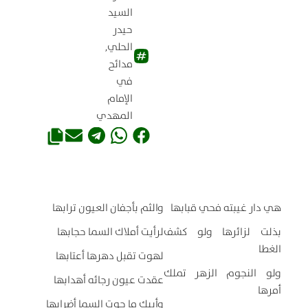
السيد
حيدر
الحلي
,
مدائح
في
الإمام
المهدي
هي دار غيبته فحي قبابها
والثم بأجفان العيون ترابها
بذلت لزائرها ولو كشف
لرأيت أملاك السما حجابها
الغطا
لهوت تقبل دهرها أعتابها
ولو النجوم الزهر تملك
عقدت عيون رجائه أهدابها
أمرها
وأبيك ما حوت السما أضرابها