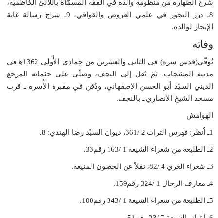
شرح الطهارة من منظومة والده في الفقه المسمّاة باللآلئ الكاظمية،
8ـ درر البحور في علمي العروض والقوافي، 9ـ شرح رسالة غاية
الإيجاز لوالده.
وفاته
تُوفّي(قدس سره) في الثاني والعشرين من جمادى الأُولى 1362ﻫ في
مدينة المشخاب، ثمّ نُقل إلى النجف، وصلّى على جثمانه المرجع
الديني السيّد أبو الحسن الإصفهاني، ودُفن في مقبرة الأُسرة ـ قرب
مسجد الشيخ الأنصاري ـ بالنجف.
الهوامش
1ـ اُنظر: فهرس التراث 2 /361، ديوان السيّد رضا الهندي: 8.
2ـ الطليعة من شعراء الشيعة 1 /163 رقم33.
3ـ شعراء الغري 4 /82، نقلاً عن الحصون المنيعة.
4ـ معارف الرجال 1 /324 رقم159.
5ـ الطليعة من شعراء الشيعة 1 /343 رقم100.
6ـ أعيان الشيعة 7 /23 رقم51.