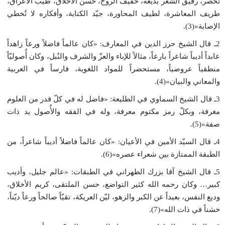
تُحصر، رقيق الشعر بديعه، خفيف الروح، حسن الأخلاق، طيّب الأعراق،
طريف المعاشرة، لطيف المحاورة، جيّد الكتابة، وأفكاره لا تُخطي
الإصابة»(3).
2ـ قال الشيخ حرز الدين في المعارف: «كان عالماً فاضلاً ورعاً زاهداً
عابداً أديباً شاعراً بارعاً، مثالاً للإباء والعزّ والشرف والنُبل، وكان أُصوليّاً
منطقياً عروضياً، مستحضراً للمواد اللغوية، فارساً في العربية
والمعاني والبيان»(4).
3ـ قال الشيخ السماوي في الطليعة: «فاضل له في كلّ قدر من العلوم
مغرفة، وبكلّ رمز مكتوم معرفة، وله في الفقه والأُصول يد ذات
صفة»(5).
4ـ قال السيّد الأمين في الأعيان: «كان عالماً فاضلاً أديباً شاعراً، من
الطبقة الممتازة بين شعراء عصره»(6).
5ـ قال الشيخ آقا بزرك الطهراني في الطبقات: «عالم جليل، وأديب
كبير… وكان رحمه الله كثير التواضع، حسن الملتقى، كريم الأخلاق،
وديع النفس، بعيداً عن الكبر والزهو، ليّن العريكة، تقيّاً صالحاً ورعاً ديّناً،
خشناً في ذات الله»(7).