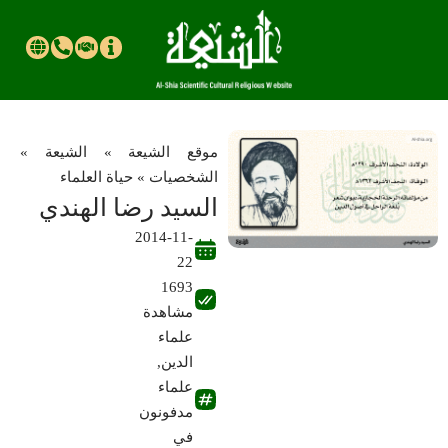
موقع الشیعة
»
الشيعة
»
الشخصيات
»
حياة العلماء
السيد رضا الهندي
2014-11-
22
1693
مشاهدة
علماء
الدين
,
علماء
مدفونون
في