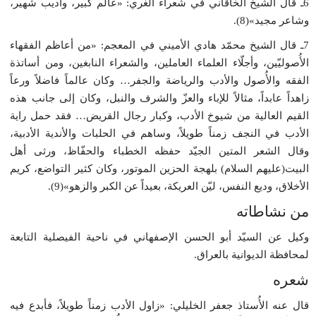
6ـ قال الشيخ الخاقاني في شعراء الغري: «عالم كبير، وأديب شهير،
وشاعر مجيد»(8).
7ـ قال الشيخ محمّد هادي الأميني في المعجم: «من أعاظم الفقهاء
الأُصوليّين، وأجلّاء العلماء العاملين، والشعراء النابغين، ومن أساتذة
الفقه والأُصول والأدب والرياضة والجفر… وكان عالماً فاضلاً ورعاً
زاهداً عابداً، مثالاً للإباء والعزّ والشرف والنبل، وكان إلى جانب هذه
القيم العالية من شيوخ الأدب، وكبار رجال القريض… فقد حمل راية
الأدب في النجف زمناً طويلاً، وساهم في الحلبات والأندية الأدبية،
وقال الشعر المتين الجيّد حفظه الخطباء والحفّاظ، ورثى أهل
البيت(عليهم السلام) بلهجة الحزين الموتور، وكان كثير التواضع، كريم
الأخلاق، وديع النفس، ليّن العريكة، بعيداً عن الكبر والزهو»(9).
من نشاطاته
وكيل عن السيّد أبو الحسن الإصفهاني في ناحية الفيصلية التابعة
لمحافظة الديوانية بالعراق.
شعره
قال عنه الأُستاذ جعفر الخليلي: «زاول الأدب زمناً طويلاً، فأبدع فيه