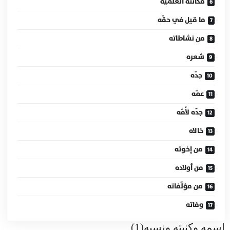
مكانته العلمية
ما قيل في حقّه
من نشاطاته
شعره
جدّه
عمّه
جدّه لأُمّه
خالاه
من إخوته
من أولاده
من مؤلّفاته
وفاته
اسمه وكنيته ونسبه(1)