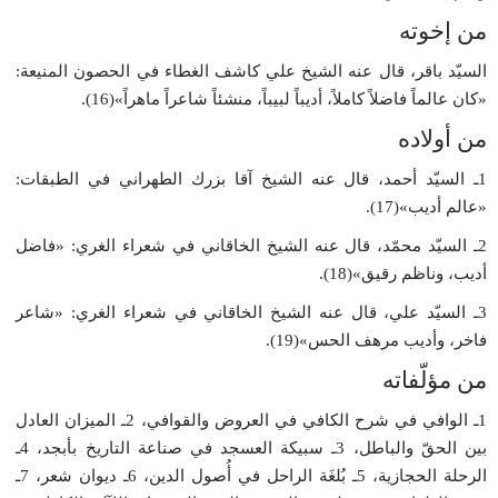
من إخوته
السيّد باقر، قال عنه الشيخ علي كاشف الغطاء في الحصون المنيعة:
«كان عالماً فاضلاً كاملاً، أديباً لبيباً، منشئاً شاعراً ماهراً»(16).
من أولاده
1ـ السيّد أحمد، قال عنه الشيخ آقا بزرك الطهراني في الطبقات:
«عالم أديب»(17).
2ـ السيّد محمّد، قال عنه الشيخ الخاقاني في شعراء الغري: «فاضل
أديب، وناظم رقيق»(18).
3ـ السيّد علي، قال عنه الشيخ الخاقاني في شعراء الغري: «شاعر
فاخر، وأديب مرهف الحس»(19).
من مؤلّفاته
1ـ الوافي في شرح الكافي في العروض والقوافي، 2ـ الميزان العادل
بين الحقّ والباطل، 3ـ سبيكة العسجد في صناعة التاريخ بأبجد، 4ـ
الرحلة الحجازية، 5ـ بُلغَة الراحل في أُصول الدين، 6ـ ديوان شعر، 7ـ