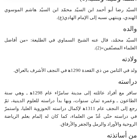
السيّد رضا أبو أحمد ابن السيّد محمّد ابن السيّد هاشم الموسوي
الهندي، وينتهي نسبه إلى الإمام الهادي(ع).
والده
السيّد محمّد، قال عنه الشيخ السماوي في الطليعة: «من أفاضل
العلماء المصنّفين»(2).
ولادته
ولد في الثامن من ذي القعدة 1290ﻫ في النجف الأشرف بالعراق.
دراسته
سافر مع أفراد عائلته إلى مدينة سامرّاء عام 1298ﻫ ـ وهي سنة
الطاعون ـ وعمره ثمان سنوات، وبها بدأ دراسته للعلوم الدينية، ثمّ
رجع إلى النجف عام 1311ﻫ لإكمال دراسته الحوزوية العليا، واستمرّ
في دراسته حتّى عُدّ من العلماء، كما كان له إلمام بعلم الرياضة
الروحية والأوراد والرمل والجفر والأرفاق.
من أساتذته