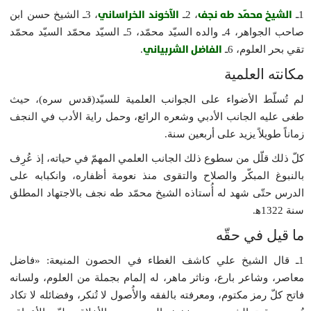
الشيخ محمّد طه نجف
الآخوند الخراساني
1ـ
، 2ـ
، 3ـ الشيخ حسن ابن
صاحب الجواهر، 4ـ والده السيّد محمّد، 5ـ السيّد محمّد السيّد محمّد
الفاضل الشربياني
تقي بحر العلوم، 6ـ
‏.
مكانته العلمية
لم تُسلّط الأضواء على الجوانب العلمية للسيّد(قدس سره)، حيث
طغى عليه الجانب الأدبي وشعره الرائع، وحمل راية الأدب في النجف
زماناً طويلاً يزيد على أربعين سنة.
كلّ ذلك قلّل من سطوع ذلك الجانب العلمي المهمّ في حياته، إذ عُرِف
بالنبوغ المبكّر والصلاح والتقوى منذ نعومة أظفاره، وانكبابه على
الدرس حتّى شهد له أُستاذه الشيخ محمّد طه نجف بالاجتهاد المطلق
سنة 1322ه‍.
ما قيل في حقّه
1ـ قال الشيخ علي كاشف الغطاء في الحصون المنيعة: «فاضل
معاصر، وشاعر بارع، وناثر ماهر، له إلمام بجملة من العلوم، ولسانه
فاتح كلّ رمز مكتوم، ومعرفته بالفقه والأُصول لا تُنكر، وفضائله لا تكاد