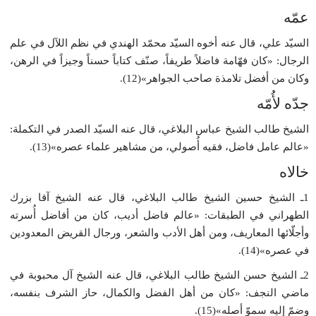
عمّه
السيّد علي، قال عنه أخوه السيّد محمّد الهندي في نظم اللآل في علم
الرجال: «كان فهّامة فاضلاً طريفاً، صنّف كتاباً حسناً وجيزاً في الرهن،
وكان من أفضل تلامذة صاحب الجواهر»(12).
جدّه لأُمّه
الشيخ طالب الشيخ عباس البلاغي، قال عنه السيّد الصدر في التكملة:
«عالم عامل فاضل، فقيه أُصولي، من مشاهير علماء عصره»(13).
خالاه
1ـ الشيخ حسين الشيخ طالب البلاغي، قال عنه الشيخ آقا بزرك
الطهراني في الطبقات: «عالم فاضل أديب، كان من أفاضل أُسرته
وأجلّائها المعاريف، ومن أهل الأدب والشعر، ورجال القريض المعدودين
في عصره‏»(14).
2ـ الشيخ حسن الشيخ طالب البلاغي، قال عنه الشيخ آل محبوبة في
ماضي النجف: «كان من أهل الفضل والكمال، حاز الشرف بنفسه،
وضمّ إليه سموّ أصله»(15).