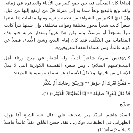
إبداعاً كان المجلّى فيه بين جمع كبير من الأُدباء والعباقرة في زمانه،
ولقد ولع بالبديع ولعاً سما به إلى منزلة قلّ مَن ارتفع إليها من قبل،
وإنّ لديّ الكثير من الشواهد من نظمه ونثره، ومنها مقامات إذا شئتها
شعراً كانت شعراً ببحور مختلفة وقواف مختلفة، وإن شئتها نثراً كانت
نثراً مسجعاً أو مرسلاً، ولم يكن هذا غريباً بمقدار غرابة خلو هذه
المقامات من التكلّف، فقد كان إمام البديع وشيخ الأُدباء، فضلاً عن
كونه عالماً، ومن علماء الفقه المعروفين».
كان(قدس سره) شاعراً أديباً، وله أشعار في مدح ورثاء أهل
البيت(عليهم السلام) ، ومن شعره القصيدة الكوثرية التي لا يملّ
الإنسان من تلاوتها، ولا تكلّ الأسماع عن سماع موسيقاها البديعة:
«أمُفَلَّجُ ثَغْرِكَ أمْ جَوْهَرْ ** وَرَحِيْقُ رِضَابِكَ أَمْ سُكَّر
قَدْ قَالَ لِثَغْرِكَ صَانِعُهُ ** إنَّا أَعْطَيْنَاكَ الْكَوْثَرَ»(10).
جدّه
السيّد هاشم السيّد مير شجاعة علي، قال عنه الشيخ آقا بزرك
الطهراني في الطبقات: «وكان… ثقة، حسن الخُلق، تقيّاً عالماً فاضلاً
كاملاً مدرّساً»(11).