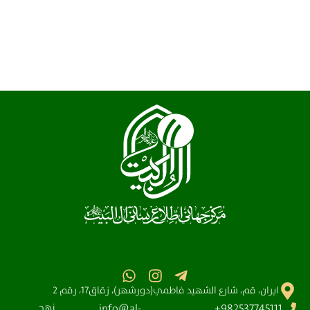
ايران، قم، شارع الشهيد فاطمي(دورشهر)، زقاق17، رقم 2
نهج
info@al-
982537745111+