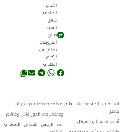
الإمام
الهادي
,
شعر
السيد
صالح
القزويني
,
مدائح في
الإمام
الهادي
لقد مني الهادي على ظلم
بمعتمد في ظلمه والجرائم
جعفر
ومعتمد في الجور غاش وغاشم
أتاحت له غدراً يدا متوكل
الى الرجس اشخاص المعادي
وأشخص رغماً عن مدينة جده
المخاصم