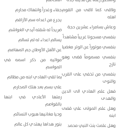
ولاقى كما لاقى من القوم
جفاء وغدراً وانتهاك محارم
اهله
يجرع من اعداه سم الأراقم
وعاش بسامراء عشرين حجة
ضريحاً له شقته أيدي الغواشم
بنفسي مسجونا غريباً مشاهداً
يسالم اعداء له لم تسالم
بنفسي موتوراً عن الوتر مغضيا
عن الأهل الأوطان جم المهاضم
بنفسي مسموماً قضى وهو
مواليه من ذكر اسمه في
نازح
المواسم
بنفسي من تخفي على القرب
بما لقي الهادي ابنه من مظالم
والنوى
علي بسم بعد هتك المحارم
فهل علم الهادي الى الدين
رمتها الأعادي في ابنها
والهدى
بالقواصم
وهل علم المولى علي قضى
وحيا مغانيها هبوب النسائم
ابنه
بنور هداها يهتدي كل عالم
وهل علمت بنت النبي محمد