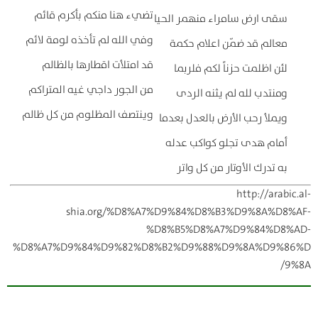
تضيء هنا منكم بأكرم قائم
سقى ارض سامراء منهمر الحيا
وفي الله لم تأخذه لومة لائم
معالم قد ضمّن اعلام حكمة
قد امتلأت اقطارها بالظالم
لئن اظلمت حزناً لكم فلربما
من الجور داجي غيه المتراكم
ومنتدب لله لم يثنه الردى
وينتصف المظلوم من كل ظالم
ويملأ رحب الأرض بالعدل بعدما
أمام هدى تجلو كواكب عدله
به تدرك الأوتار من كل واتر
http://arabic.al-
shia.org/%D8%A7%D9%84%D8%B3%D9%8A%D8%AF-
%D8%B5%D8%A7%D9%84%D8%AD-
%D8%A7%D9%84%D9%82%D8%B2%D9%88%D9%8A%D9%86%D
9%8A/