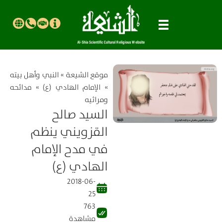
موقع الشیعة
»
النبي وأهل بيته
»
الإمام الهادي (ع)
»
مدائحه
ومراثيه
السيد صالح
القزويني ینظم
في مدح الإمام
الهادي (ع)
2018-06-
25
763
مشاهدة