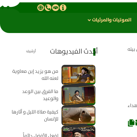
الصوتیات والمرئیات
بيته
أحدث الفيديوهات
أرشيف
من هو يزيد إبن معاوية
لعنه الله
ما الفرق بين الوعد
والوعيد
داء
كيفية صلاة الليل و آثارها
للإنسان
افعل الأفضل دائماً