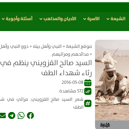
الشيعة
الأسرة
الأدیان والمذاهب
أسئلة وأجوبة
موقع الشیعة
»
النبي وأهل بيته
»
ذوو النبي وأهل 
»
مدائحهم ومراثيهم
السيد صالح القزويني ينظم في
رثاء شهداء الطف
2016-05-08
572 مشاهدة
شعر السيد صالح القزويني
,
مراثي في شه
الطف