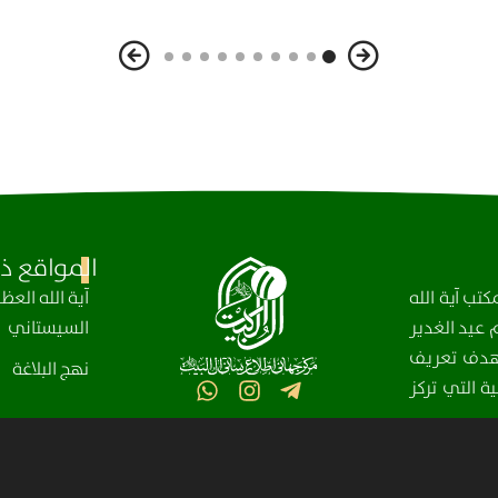
المواقع ذا
تب آية الله
آیة الله الع
عيد الغدير
السيستاني
، بهدف تعريف
نهج البلاغة
ة التي تركز
مركز آل البيت (عليهم السلام) العالمي للمعلومات – جميع الحقوق محفوظة © 2025-2004