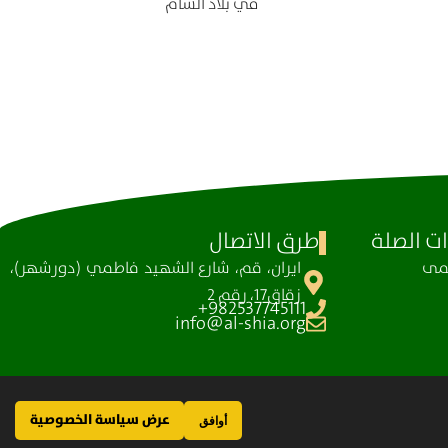
في بلاد الشام
ت الصلة
طرق الاتصال
ظمی
ايران، قم، شارع الشهيد فاطمي (دورشهر)،
زقاق17، رقم 2
982537745111+
info@al-shia.org
عرض سياسة الخصوصية
أوافق