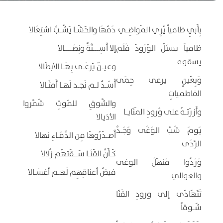
بِأَبِي ظامياً يُرِي المَواضِـي
دَمُهَا والحَشَـا يَشُـبُّ اشتِعَالا
ظامياً يسئلُ الوُرُودَ فَلَم
إلا أَسِـــنَّةً ونِصَــــالا
يسقوه
وعيـنٌ يَرعَـى بِهَـا الأبطَالا
وَبِعَينٍ يرعى حِمَى
أُسُـدٌ لـم نَجـد لَهـا أَمثَـالا
الفاطمياتِ
والشَّوقِ للمَوتِ شَمَّروا
وأَزرَتـهُ على وُرودِ المَنَايـا
الأذيالا
يَومَ شَبَّ الوَغَى وَجَـدَّ
أَصـدَرُوهَا مِن الدِّمَـاءِ نهالا
الرَّدَى
كَـأَنَّ القَنَـا سَــقَتهُم زُلالا
وَرَدُوا مَنهَلَ الوغى
فيضُ أعناقِهِم لَهـم أغسَـالا
والعوالي
تَتَهَادَى إلى ورودِ القَنَا
شَـوقاً