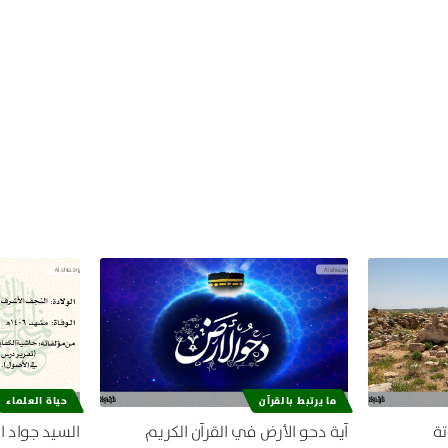
ما يرتبط بالقرآن
حياة العلماء
تة
آية دحو الأرض في القرآن الكريم
السيد جواد ا