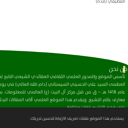
القطيفي (قده)
مَن نحن
تأسس الموقع والمحور العلمي الثقافي العقائدي الشيعي التابع لمك
العظمى السيد علي الحسيني السيستاني (دام ظله العالي) في يوم 
عام 1418 هـ – ق من قبل مركز آل البيت (ع) العالمي للمعلومات
معارف عالم التشيع. ويقدم هذا الموقع العلمي آلاف المقالات البحثي
على فهم التشيع بلغات مختلفة.
يستخدم هذا الموقع ملفات تعريف الارتباط لتحسين تجربتك.