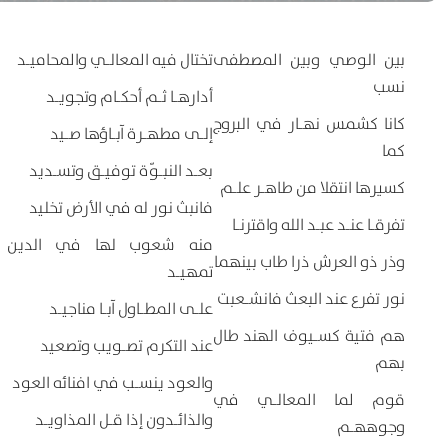
بين الوصي وبين المصطفى
تختال فيه المعالـي والمحاميـد
نسب
أدارهـا ثـم أحكـام وتجويـد
كانا كشمس نهـار في البروج
إلـى مطهـرة آبـاؤها صـيد
كما
بعـد النبـوّة توفيـق وتسـديد
كسيرها انتقلا من طاهـر علـم
فانبث نور له في الأرض تخليد
تفرقـا عنـد عبـد الله واقترنـا
منه شعوب لها في الدين
وذر ذو العرش ذرا طاب بينهما
تمهيـد
نور تفرع عند البعث فانشـعبت
علـى المطـاول آبـا مناجيـد
هم فتية كسـيوف الهند طال
عند التكرم تصـويب وتصعيد
بهم
والعود ينسـب في افنائه العود
قوم لما المعالـي في
والذائـدون إذا قـل المذاويـد
وجوههـم