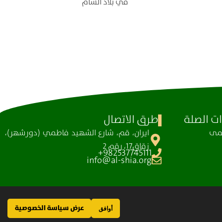
في بلاد الشام
ت الصلة
طرق الاتصال
ظمی
ايران، قم، شارع الشهيد فاطمي (دورشهر)،
زقاق17، رقم 2
982537745111+
info@al-shia.org
عرض سياسة الخصوصية
أوافق