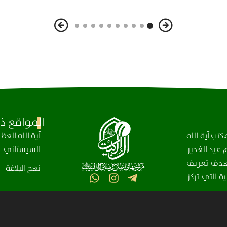
المواقع ذا
تب آية الله
آیة الله الع
عيد الغدير
السيستاني
، بهدف تعريف
نهج البلاغة
ة التي تركز
مركز آل البيت (عليهم السلام) العالمي للمعلومات – جميع الحقوق محفوظة © 2025-2004