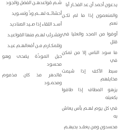
شـم قواعدهـن الفضل والجود
يدعون أحمد أن عد الفخـار أبا
أحشائــه لهــم ودّ وتسـويد
والمنعمون إذا ما لم تكـن
نعم
أسـد اللقاء إذا صـيد الصناديد
أوفوا من المجد والعليا في
وتشـرئب لهـم منها القواعيـد
قلل
وللمكـارم مـن أفعالهـم عيـد
ما سود الناس إلا من تمكن
حبل المودّة يضحى وهو
في
محسود
سبط الأكف إذا شيمت
فالدهر مذ كان مذموم
مخايلهم
ومحمـود
يزهو المطاف إذا طافوا
بكعبته
في كل يوم لهـم بأس يعاش
به
محسدون ومن يعقـد بحبهـم