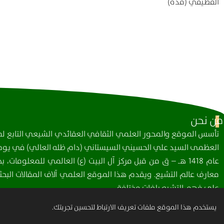
القطيفي (قده)
مَن نحن
تأسس الموقع والمحور العلمي الثقافي العقائدي الشيعي التابع لمك
العظمى السيد علي الحسيني السيستاني (دام ظله العالي) في يوم 
عام 1418 هـ – ق من قبل مركز آل البيت (ع) العالمي للمعلومات
معارف عالم التشيع. ويقدم هذا الموقع العلمي آلاف المقالات البحثي
على فهم التشيع بلغات مختلفة.
يستخدم هذا الموقع ملفات تعريف الارتباط لتحسين تجربتك.