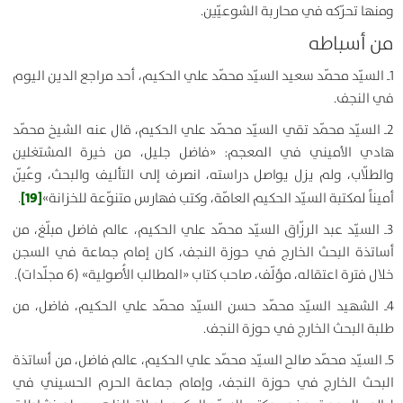
ومنها تحرّكه في محاربة الشوعيّين.
من أسباطه
1ـ السيّد محمّد سعيد السيّد محمّد علي الحكيم، أحد مراجع الدين اليوم
في النجف.
2ـ السيّد محمّد تقي السيّد محمّد علي الحكيم، قال عنه الشيخ محمّد
هادي الأميني في المعجم: «فاضل جليل، من خيرة المشتغلين
والطلّاب، ولم يزل يواصل دراسته، انصرف إلى التأليف والبحث، وعُيّن
[19]
أميناً لمكتبة السيّد الحكيم العامّة، وكتب فهارس متنوّعة للخزانة»
.
3ـ السيّد عبد الرزّاق السيّد محمّد علي الحكيم، عالم فاضل مبلّغ، من
أساتذة البحث الخارج في حوزة النجف، كان إمام جماعة في السجن
خلال فترة اعتقاله، مؤلّف، صاحب كتاب «المطالب الأُصولية» (6 مجلّدات).
4ـ الشهيد السيّد محمّد حسن السيّد محمّد علي الحكيم، فاضل، من
طلبة البحث الخارج في حوزة النجف.
5ـ السيّد محمّد صالح السيّد محمّد علي الحكيم، عالم فاضل، من أساتذة
البحث الخارج في حوزة النجف، وإمام جماعة الحرم الحسيني في