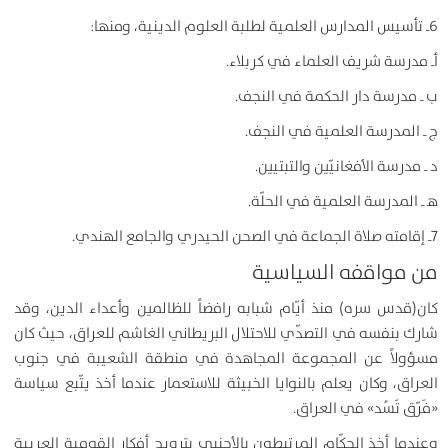
6ـ تأسيس المدارس العلمية لطلبة العلوم الدينية، ومنها:
أـ مدرسة شريف العلماء في كربلاء.
ب ـ مدرسة دار الحكمة في النجف.
ج ـ المدرسة العلمية في النجف.
د ـ مدرسة الأفغانيّين والتبتيين.
ﻫ ـ المدرسة العلمية في الحلّة.
7ـ إقامته صلاة الجماعة في الصحن الحيدري والجامع الهندي.
من مواقفه السياسية
كان(قدس سره) منذ أيّام شبابه رافضاً للظالمين وأعداء الدين، وقد
شارك بنفسه في التصدّي للاحتلال البريطاني الغاشم للعراق، حيث كان
مسؤولاً عن المجموعة المجاهدة في منطقة الشعيبة في جنوب
العراق، وكان يعلم بالنوايا الخبيثة للاستعمار عندما أخذ يتّبع سياسة
«فَرّق تَسُد» في العراق.
وعندما أخذ الحكّام المرتبطون بالأجنبي بترويج أفكار القومية العربية