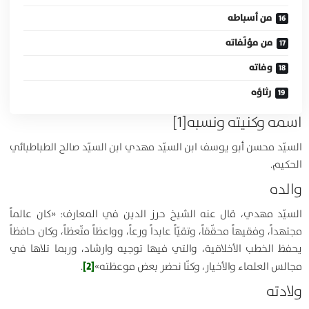
من أسباطه
من مؤلّفاته
وفاته
رثاؤه
اسمه وكنيته ونسبه
[1]
السيّد محسن أبو يوسف ابن السيّد مهدي ابن السيّد صالح الطباطبائي
الحكيم.
والده
السيّد مهدي، قال عنه الشيخ حرز الدين في المعارف: «كان عالماً
مجتهداً، وفقيهاً محقّقاً، وتقيّاً عابداً ورعاً، وواعظاً متّعظاً، وكان حافظاً
يحفظ الخطب الأخلاقية، والتي فيها توجيه وارشاد، وربما تلاها في
[2]
مجالس العلماء والأخيار، وكنّا نحضر بعض موعظته»
.
ولادته