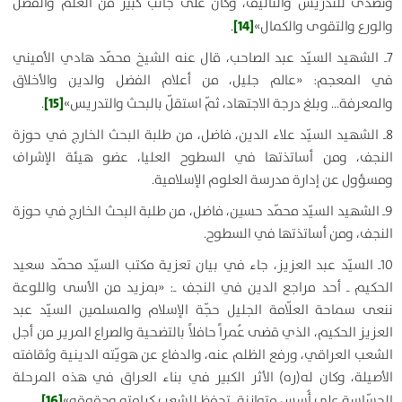
وتصدّى للتدريس والتأليف، وكان على جانب كبير من العلم والفضل
[14]
والورع والتقوى والكمال»
.
7ـ الشهيد السيّد عبد الصاحب، قال عنه الشيخ محمّد هادي الأميني
في المعجم: «عالم جليل، من أعلام الفضل والدين والأخلاق
[15]
والمعرفة… وبلغ درجة الاجتهاد، ثمّ استقلّ بالبحث والتدريس»
.
8ـ الشهيد السيّد علاء الدين، فاضل، من طلبة البحث الخارج في حوزة
النجف، ومن أساتذتها في السطوح العليا، عضو هيئة الإشراف
ومسؤول عن إدارة مدرسة العلوم الإسلامية.
9ـ الشهيد السيّد محمّد حسين، فاضل، من طلبة البحث الخارج في حوزة
النجف، ومن أساتذتها في السطوح.
10ـ السيّد عبد العزيز، جاء في بيان تعزية مكتب السيّد محمّد سعيد
الحكيم ـ أحد مراجع الدين في النجف ـ: «بمزيد من الأسى واللوعة
ننعى سماحة العلّامة الجليل حجّة الإسلام والمسلمين السيّد عبد
العزيز الحكيم، الذي قضى عُمراً حافلاً بالتضحية والصراع المرير من أجل
الشعب العراقي، ورفع الظلم عنه، والدفاع عن هويّته الدينية وثقافته
الأصيلة، وكان له(ره) الأثر الكبير في بناء العراق في هذه المرحلة
[16]
الحسّاسة على أُسس متوازنة، تحفظ للشعب كرامته وحقوقه»
.