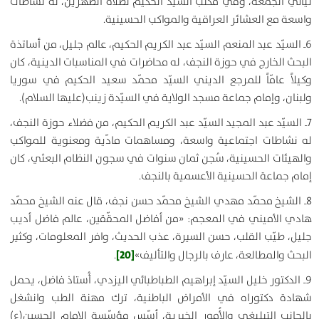
ليالي الجمعة، وفي مكتب السيّد الحكيم لصلاة الظهرين، له نشاطات
واسعة مع العشائر العراقية والمواكب الحسينية.
6ـ السيّد عبد المنعم السيّد عبد الكريم الحكيم، عالم جليل، من أساتذة
البحث الخارج في حوزة النجف، له محاضرات في المناسبات الدينية، كان
وكيلاً عامّاً للمرجع الديني السيّد محمّد سعيد الحكيم في سوريا
ولبنان، وإمام جماعة مسجد الولاية في السيّدة زينب(عليها السلام).
7ـ السيّد عبد المجيد السيّد عبد الكريم الحكيم، من فضلاء حوزة النجف،
له نشاطات اجتماعية واسعة، ومساهمات مادّية ومعنوية للمواكب
والهيئات الحسينية، سُجن ثمان سنوات في سجون النظام البعثي، كان
إمام جماعة الحسينية الأعسمية بالنجف.
8ـ الشيخ محمّد مهدي الشيخ محمّد حسن نجف، قال عنه الشيخ محمّد
هادي الأميني في المعجم: «من أفاضل المحقّقين، عالم فاضل أديب
جليل، طيّب القلب، حسن السيرة، عذب الحديث، وافر المعلومات، وكثير
[20]
البحث والمطالعة، عارف بالرجال والتأليف»
.
9ـ الدكتور خليل السيّد إبراهيم الطباطبائي اليزدي، أُستاذ فاضل، يحمل
شهادة دكتوراه في الأمراض الباطنية، ترك مهنة الطب وانشغل
بالجانب التبليغي والأُمور الخيرية، أسّس مؤسّسة الإمام الحسين(ع)