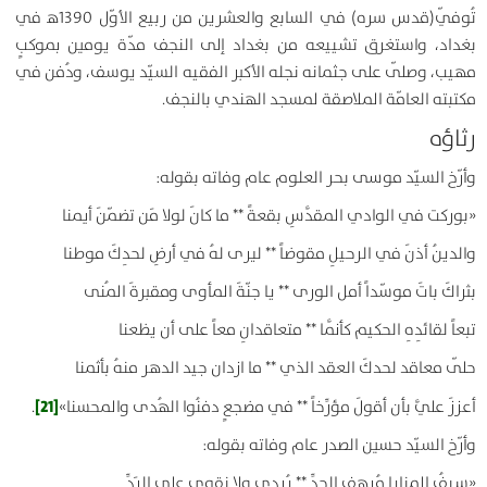
تُوفّي(قدس سره) في السابع والعشرين من ربيع الأوّل 1390ﻫ في
بغداد، واستغرق تشييعه من بغداد إلى النجف مدّة يومين بموكبٍ
مهيب، وصلّى على جثمانه نجله الأكبر الفقيه السيّد يوسف، ودُفن في
مكتبته العامّة الملاصقة لمسجد الهندي بالنجف.
رثاؤه
وأرّخ السيّد موسى بحر العلوم عام وفاته بقوله:
«بوركت في الوادي المقدَّسِ بقعةً ** ما كانَ لولا مَن تضمّنَ أيمنا
والدينُ أذنَ في الرحيلِ مقوضاً ** ليرى لهُ في أرضِ لحدِكَ موطنا
بثراكَ باتَ موسّداً أمل الورى ** يا جنّةَ المأوى ومقبرةَ المُنى
تبعاً لقائدِهِ الحكيم كأنَّما ** متعاقدانِ معاً على أن يظعنا
حلّى معاقد لحدكَ العقد الذي ** ما ازدان جيد الدهر منهُ بأثمنا
[21]
أعززَ عليَّ بأن أقولَ مؤرِّخاً ** في مضجعٍ دفنُوا الهُدى والمحسنا»
.
وأرّخ السيّد حسين الصدر عام وفاته بقوله:
«سيفُ المنايا مُرهفِ الحدِّ ** يُردي ولا نقوى على الرَدِّ