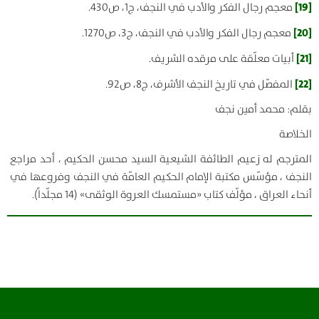
[19]
معجم رجال الفكر والأدب في النجف، ج1، ص430.
[20]
معجم رجال الفكر والأدب في النجف، ج3، ص1270.
[21]
أبيات معلّقة على مرقده الشريف.
[22]
المفصّل في تاريخ النجف الأشرف، ج‏8، ص92.
بقلم: محمد أمين نجف
الخلاصة
المترجم له زعيم الطائفة الشيعية السيد محسن الحكيم ، أحد مراجع
النجف ، مؤسّس مكتبة الإمام الحكيم العامّة في النجف وفروعها في
أنحاء العراق ، مؤلّف كتاب «مستمسك العروة الوثقى» (14 مجلّداً).