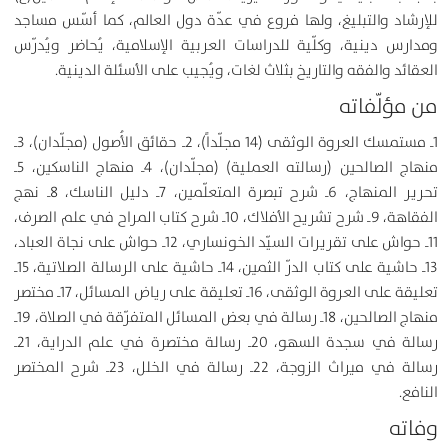
للإرشاد والتبليغ، ولها فروع في عدّة دول العالم، كما أسّس مساجد
ومدارس دينية، وكلّية للدراسات العربية الإسلامية، يُحاضر ويُدرّس
العقائد والفقه والتاريخ بثلاث لغات، ويُجيب على الأسئلة الدينية.
من مؤلّفاته
1ـ مستمسك العروة الوثقى (14 مجلّداً)، 2ـ حقائق الأُصول (مجلّدان)، 3ـ
منهاج الصالحين (رسالته العملية) (مجلّدان)، 4ـ منهاج الناسكين، 5ـ
تحرير المنهاج، 6ـ شرح تبصرة المتعلّمين، 7ـ دليل الناسك، 8ـ نهج
الفقاهة، 9ـ شرح تشريح الأفلاك، 10ـ شرح كتاب المراح في علم الصرف،
11ـ حواش على تقريرات السيّد الخونساري، 12ـ حواش على نجاة العباد،
13ـ حاشية على كتاب الدرّ الثمين، 14ـ حاشية على الرسالة الصلاتية، 15ـ
تعليقة على العروة الوثقى، 16ـ تعليقة على رياض المسائل، 17ـ مختصر
منهاج الصالحين، 18ـ رسالة في بعض المسائل المتفرّقة في الصلاة، 19ـ
رسالة في سجدة السهو، 20ـ رسالة مختصرة في علم الدراية، 21ـ
رسالة في ميراث الزوجة، 22ـ رسالة في الخلل، 23ـ شرح المختصر
النافع‏.
وفاته