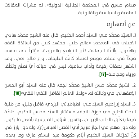
صدام حسين في المحكمة الجنائية الدولية»، له عشرات المقالات
العلمية والسياسية والقانونية.
من أصهاره
1ـ السيّد محمّد علي السيّد أحمد الحكيم، قال عنه الشيخ محمّد هادي
الأميني في المعجم: «عالم جليل، مجتهد كبير، من أساتذة الفقه
والأُصول، وأئمّة الجماعة، كثير التواضع والمروءة، مؤثراً على نفسه،
مجدّاً في عمله، موضع اعتماد كافّة الطبقات، ورع صالح تقي، وقد
اشتهر بصفات رفيعة وآداب سامية، ليس في حياته أيّ تصنّع وتكلّف
[17]
ورياء ومجاملة»
.
2ـ الشيخ محمّد حسن الشيخ محمّد نجف، قال عنه السيّد أبو الحسن
[18]
الإصفهاني في وكالته له: «ولدنا العالم الفاضل التقي النقي»
.
3ـ السيّد إبراهيم السيّد علي الطباطبائي اليزدي، فاضل جليل، من طلبة
البحث الخارج في حوزة النجف، مستشار السيّد محسن الحكيم، خاصّة
فيما يتعلّق بالجانب الإيراني، وتسيير شؤون المرجعية بأفضل ما يكون،
وله دور مهم في إنجاز ضريح أبي الفضل العباس(ع)، وله دور بارز في
كلّ تحرّكات السيّد الحكيم أيّام حكومة عبد السلام عارف وما بعده،