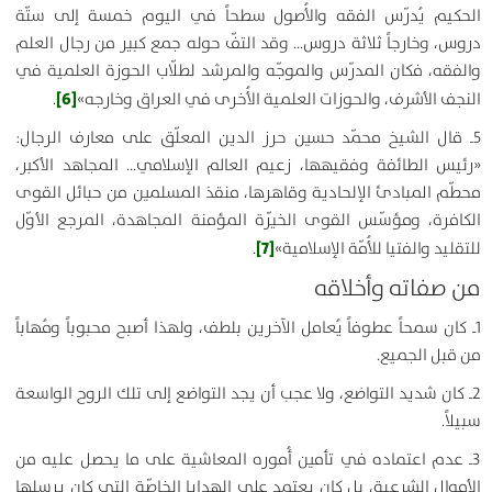
الحكيم يُدرّس الفقه والأُصول سطحاً في اليوم خمسة إلى ستّة
دروس، وخارجاً ثلاثة دروس… وقد التفّ حوله جمع كبير من رجال العلم‏
والفقه، فكان المدرّس والموجّه والمرشد لطلّاب الحوزة العلمية في
[6]
النجف الأشرف، والحوزات العلمية الأُخرى في العراق وخارجه‏»
.
5ـ قال الشيخ محمّد حسين حرز الدين المعلّق على معارف الرجال:
«رئيس الطائفة وفقيهها، زعيم العالم الإسلامي… المجاهد الأكبر،
محطّم المبادئ الإلحادية وقاهرها، منقذ المسلمين من حبائل القوى
الكافرة، ومؤسّس القوى الخيّرة المؤمنة المجاهدة، المرجع الأوّل
[7]
للتقليد والفتيا للأُمّة الإسلامية»
.
من صفاته وأخلاقه
1ـ كان سمحاً عطوفاً يُعامل الآخرين بلطف، ولهذا أصبح محبوباً ومُهاباً
من قبل الجميع.
2ـ كان شديد التواضع، ولا عجب أن يجد التواضع إلى تلك الروح الواسعة
سبيلاً.
3ـ عدم اعتماده في تأمين أُموره المعاشية على ما يحصل عليه من
الأموال الشرعية، بل كان يعتمد على الهدايا الخاصّة التي كان يرسلها