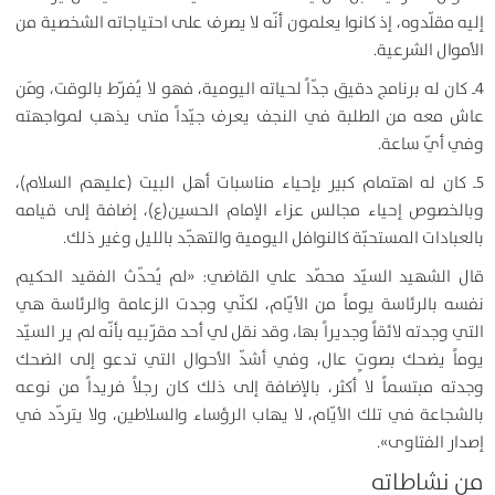
إليه مقلّدوه، إذ كانوا يعلمون أنّه لا يصرف على احتياجاته الشخصية من
الأموال الشرعية.
4ـ كان له برنامج دقيق جدّاً لحياته اليومية، فهو لا يُفرّط بالوقت، ومَن
عاش معه من الطلبة في النجف يعرف جيّداً متى يذهب لمواجهته
وفي أيّ ساعة.
5ـ كان له اهتمام كبير بإحياء مناسبات أهل البيت (عليهم السلام)،
وبالخصوص إحياء مجالس عزاء الإمام الحسين(ع)، إضافة إلى قيامه
بالعبادات المستحبّة كالنوافل اليومية والتهجّد بالليل وغير ذلك.
قال الشهيد السيّد محمّد علي القاضي: «لم يُحدّث الفقيد الحكيم
نفسه بالرئاسة يوماً من الأيّام، لكنّي وجدت الزعامة والرئاسة هي
التي وجدته لائقاً وجديراً بها، وقد نقل لي أحد مقرّبيه بأنّه لم ير السيّد
يوماً يضحك بصوتٍ عال، وفي أشدّ الأحوال التي تدعو إلى الضحك
وجدته مبتسماً لا أكثر، بالإضافة إلى ذلك كان رجلاً فريداً من نوعه
بالشجاعة في تلك الأيّام، لا يهاب الرؤساء والسلاطين، ولا يتردّد في
إصدار الفتاوى».
من نشاطاته