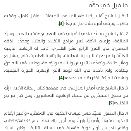
ما قيل في حقّه
1ـ قال الشيخ آقا بزرك الطهراني في الطبقات: «فاضل كامل، وفقيه
[3]
ماهر… وترقّى أمره حتّى صار مرجعاً»
.
2ـ قال الشيخ محمّد هادي الأميني في المعجم: «فقيه العصر، وسيّد
الطائفة، وزعيم الأُمّة، كبير مراجع التقليد والفتيا، ومجدّد الفقه
الجعفري في القرن الرابع عشر الهجري، كانت له الزعامة الدينية
العامّة والمرجعية الروحية المطلقة، والرئاسة العلمية، قام بمشاريع
ومآثر خالدة، وتصدّى للتدريس والتأليف والإمامة، وجاهد في الله حقّ
جهاده، ولم تأخذه في الله لومة لائم، ازدهرت الحوزة النجفية،
[4]
ونشطت الحركة الفكرية على عهده»
.
3ـ قال الشيخ علي أصغر المدرّسي في مقدّمة كتاب ريحانة الأدب: «إنّه
من فحول المتبحّرين من علماء الإمامية المعاصرين، ومن كبار مراجع
[5]
التقليد»
.
4ـ قال الدكتور السيّد حسن عيسى الحكيم في المفصّل: «وأصبح الإمام
الحكيم فقيهاً وأُصوليّاً بارزاً، وقد أُجيز بالاجتهاد عام 1337ﻫ/1919م،
وقام بتدريس أوّل دورة فقهية في السنة التالية… وكان السيّد