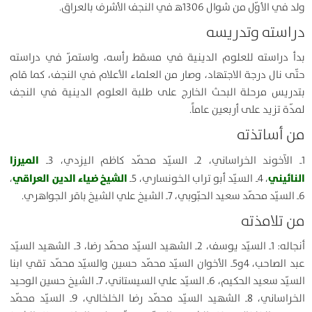
ولد في الأوّل من شوال 1306ﻫ في النجف الأشرف بالعراق.
دراسته وتدريسه
بدأ دراسته للعلوم الدينية في مسقط رأسه، واستمرّ في دراسته
حتّى نال درجة الاجتهاد، وصار من العلماء الأعلام في النجف، كما قام
بتدريس مرحلة البحث الخارج على طلبة العلوم الدينية في النجف
لمدّة تزيد على أربعين عاماً.
من أساتذته
الميرزا
1ـ الآخوند الخراساني، 2ـ السيّد محمّد كاظم اليزدي، 3ـ
النائيني
الشيخ ضياء الدين العراقي
، 4ـ السيّد أبو تراب الخونساري، 5ـ
،
6ـ السيّد محمّد سعيد الحبّوبي، 7ـ الشيخ علي الشيخ باقر الجواهري.
من تلامذته
أنجاله: 1ـ السيّد يوسف، 2ـ الشهيد السيّد محمّد رضا، 3ـ الشهيد السيّد
عبد الصاحب، 4و5ـ الأخوان السيّد محمّد حسين والسيّد محمّد تقي ابنا
السيّد سعيد الحكيم، 6ـ السيّد علي السيستاني، 7ـ الشيخ حسين الوحيد
الخراساني، 8ـ الشهيد السيّد محمّد رضا الخلخالي، 9ـ السيّد محمّد