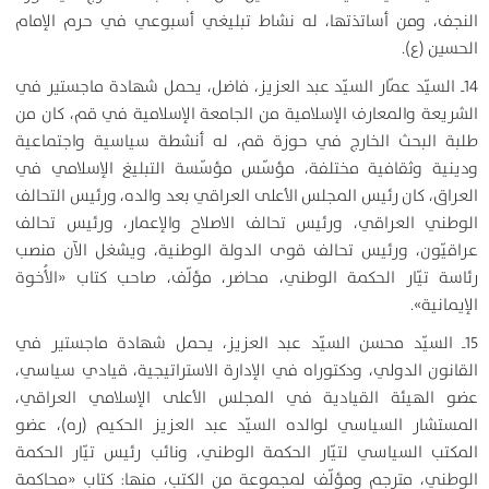
النجف، ومن أساتذتها، له نشاط تبليغي أسبوعي في حرم الإمام
الحسين (ع).
14ـ السيّد عمّار السيّد عبد العزيز، فاضل، يحمل شهادة ماجستير في
الشريعة والمعارف الإسلامية من الجامعة الإسلامية في قم، كان من
طلبة البحث الخارج في حوزة قم، له أنشطة سياسية واجتماعية
ودينية وثقافية مختلفة، مؤسّس مؤسّسة التبليغ الإسلامي في
العراق، كان رئيس المجلس الأعلى العراقي بعد والده، ورئيس التحالف
الوطني العراقي، ورئيس تحالف الاصلاح والإعمار، ورئيس تحالف
عراقيّون، ورئيس تحالف قوى الدولة الوطنية، ويشغل الآن منصب
رئاسة تيّار الحكمة الوطني، محاضر، مؤلّف، صاحب كتاب «الأُخوة
الإيمانية».
15ـ السيّد محسن السيّد عبد العزيز، يحمل شهادة ماجستير في
القانون الدولي، ودكتوراه في الإدارة الاستراتيجية، قيادي سياسي،
عضو الهيئة القيادية في المجلس الأعلى الإسلامي العراقي،
المستشار السياسي لوالده السيّد عبد العزيز الحكيم (ره)، عضو
المكتب السياسي لتيّار الحكمة الوطني، ونائب رئيس تيّار الحكمة
الوطني، مترجم ومؤلّف لمجموعة من الكتب، منها: كتاب «محاكمة