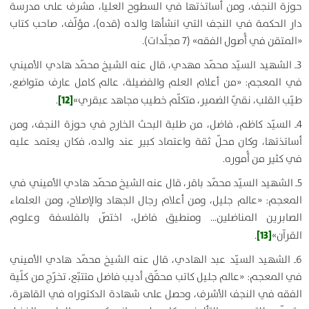
حوزة النجف، ومن أساتذتها في السطوح العليا، مشرف على مدرسة
دار الحكمة في النجف التي انشأها والده (قده)، مؤلّف، صاحب كتاب
«المتقن في أُصول الفقه» (7 مجلّدات).
3ـ الشهيد السيّد محمّد مهدي، قال عنه الشيخ محمّد هادي الأميني
في المعجم: «من أعلام العلم والفضيلة، عالم كامل عارف متواضع،
[12]
طيّب القلب، نقيّ الضمير، متكلّم خطيب مجاهد عبقري»
.
4ـ السيّد كاظم، فاضل، من طلبة البحث الخارج في حوزة النجف، ومن
أساتذتها، وكان محلّ ثقة واعتماد كبير عند والده، فكان يعتمد عليه
في كثير من أُموره.
5ـ الشهيد السيّد محمّد باقر، قال عنه الشيخ محمّد هادي الأميني في
المعجم: «عالم جليل، ومن أعلام رجال الجهاد والإصلاح، ومن العلماء
الصابرين المناضلين… ومنطيق فاضل، اختصّ بالفلسفة وعلوم
[13]
القرآن»
.
6ـ الشهيد السيّد عبد الهادي، قال عنه الشيخ محمّد هادي الأميني
في المعجم: «عالم جليل كاتب محقّق أديب فاضل متتبّع، تخرّج من كلّية
الفقه في النجف الأشرف، وحصل على شهادة الدكتوراه في القاهرة،