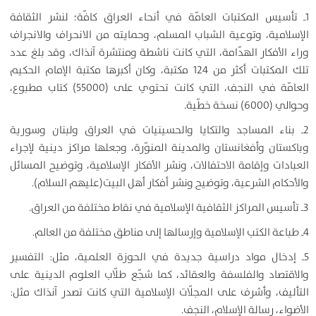
1ـ تأسيس المكتبات العامّة في أنحاء العراق كافّة؛ لنشر الثقافة
الإسلامية، وتوعية الشباب المسلم، وحمايته من الانحراف والانجراف
وراء الأفكار الهدّامة، التي كانت ناشطة ومنتشرة آنذاك، وقد بلغ عدد
تلك المكتبات أكثر من 124 مكتبة، وكان أكبرها مكتبة الإمام الحكيم
العامّة في النجف، التي كانت تحتوي على (55000) كتاب مطبوع،
وحوالي (6000) نسخة خطّية.
2ـ بناء المساجد والتكايا والحسينيات في العراق ولبنان وسورية
وباكستان وأفغانستان والمدينة المنوّرة، وجعلها مراكز دينية لإجراء
العبادات وإقامة الاحتفالات، ونشر الأفكار الإسلامية، وتوضيح المسائل
والأحكام الشرعية، وتوضيح ونشر أفكار أهل البيت(عليهم السلام).
3ـ تأسيس المراكز الثقافية الإسلامية في نقاط مختلفة من العراق.
4ـ طباعة الكتب الإسلامية وإرسالها إلى مناطق مختلفة من العالم.
5ـ إدخال مواد دراسية جديدة في الحوزة العلمية، مثل: التفسير
والاقتصاد والفلسفة والعقائد، كما شجّع طلّاب العلوم الدينية على
التأليف، وأشرف على المجلّات الإسلامية التي كانت تصدر آنذاك مثل:
الأضواء، رسالة الإسلام، النجف.