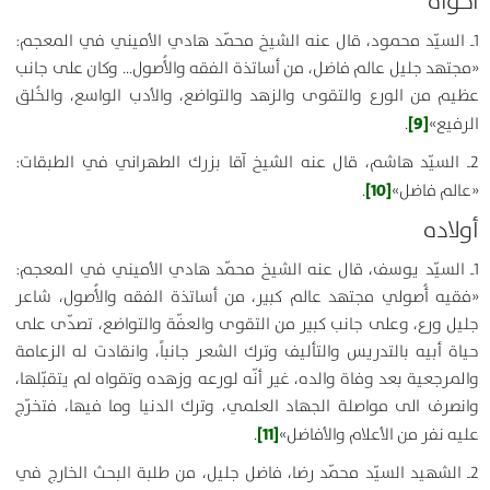
أخواه
1ـ السيّد محمود، قال عنه الشيخ محمّد هادي الأميني في المعجم:
«مجتهد جليل عالم فاضل، من أساتذة الفقه والأُصول… وكان على جانب
عظيم من الورع والتقوى والزهد والتواضع، والأدب الواسع، والخُلق
[9]
الرفيع»
.
2ـ السيّد هاشم، قال عنه الشيخ آقا بزرك الطهراني في الطبقات:
[10]
«عالم فاضل»
.
أولاده
1ـ السيّد يوسف، قال عنه الشيخ محمّد هادي الأميني في المعجم:
«فقيه أُصولي مجتهد عالم كبير، من أساتذة الفقه والأُصول، شاعر
جليل ورع، وعلى جانب كبير من التقوى والعفّة والتواضع، تصدّى على
حياة أبيه بالتدريس والتأليف وترك الشعر جانباً، وانقادت له الزعامة
والمرجعية بعد وفاة والده، غير أنّه لورعه وزهده وتقواه لم يتقبّلها،
وانصرف الى مواصلة الجهاد العلمي، وترك الدنيا وما فيها، فتخرّج
[11]
عليه نفر من الأعلام والأفاضل»
.
2ـ الشهيد السيّد محمّد رضا، فاضل جليل، من طلبة البحث الخارج في