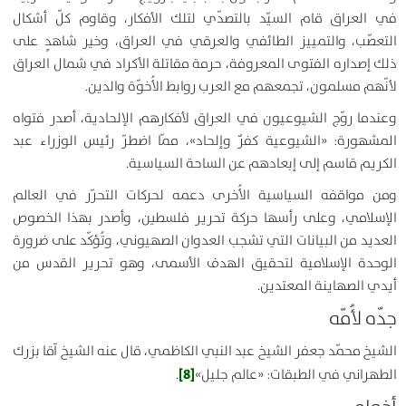
في العراق قام السيّد بالتصدّي لتلك الأفكار، وقاوم كلّ أشكال
التعصّب، والتمييز الطائفي والعرقي في العراق، وخير شاهدٍ على
ذلك إصداره الفتوى المعروفة، حرمة مقاتلة الأكراد في شمال العراق
لأنّهم مسلمون، تجمعهم مع العرب روابط الأُخوّة والدين.
وعندما روّج الشيوعيون في العراق لأفكارهم الإلحادية، أصدر فتواه
المشهورة: «الشيوعية كفرٌ وإلحاد»، ممّا اضطرّ رئيس الوزراء عبد
الكريم قاسم إلى إبعادهم عن الساحة السياسية.
ومن مواقفه السياسية الأُخرى دعمه لحركات التحرّر في العالم
الإسلامي، وعلى رأسها حركة تحرير فلسطين، وأصدر بهذا الخصوص
العديد من البيانات التي تشجب العدوان الصهيوني، وتُؤكّد على ضرورة
الوحدة الإسلامية لتحقيق الهدف الأسمى، وهو تحرير القدس من
أيدي الصهاينة المعتدين.
جدّه لأُمّه
الشيخ محمّد جعفر الشيخ عبد النبي الكاظمي، قال عنه الشيخ آقا بزرك
[8]
الطهراني في الطبقات: «عالم جليل»
.