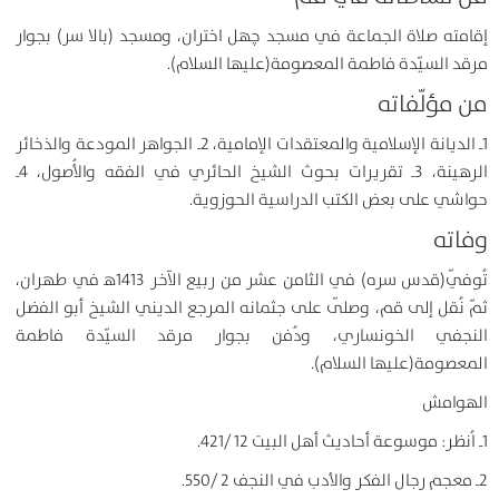
إقامته صلاة الجماعة في مسجد چهل اختران، ومسجد (بالا سر) بجوار
مرقد السيّدة فاطمة المعصومة(عليها السلام).
من مؤلّفاته
1ـ الديانة الإسلامية والمعتقدات الإمامية، 2ـ الجواهر المودعة والذخائر
الرهينة، 3ـ تقريرات بحوث الشيخ الحائري في الفقه والأُصول، 4ـ
حواشي على بعض الكتب الدراسية الحوزوية.
وفاته
تُوفّي(قدس سره) في الثامن عشر من ربيع الآخر 1413ه‍ في طهران،
ثمّ نُقل إلى قم، وصلّى على جثمانه المرجع الديني الشيخ أبو الفضل
النجفي الخونساري، ودُفن بجوار مرقد السيّدة فاطمة
المعصومة(عليها السلام).
الهوامش
1ـ اُنظر: موسوعة أحاديث أهل البيت 12 /421.
2ـ معجم رجال الفكر والأدب في النجف 2 /550.