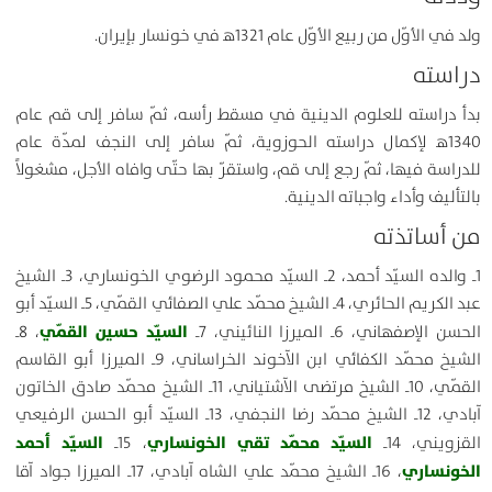
ولد في الأوّل من ربيع الأوّل عام 1321ﻫ في خونسار بإيران.
دراسته
بدأ دراسته للعلوم الدينية في مسقط رأسه، ثمّ سافر إلى قم عام
1340ﻫ لإكمال دراسته الحوزوية، ثمّ سافر إلى النجف لمدّة عام
للدراسة فيها، ثمّ رجع إلى قم، واستقرّ بها حتّى وافاه الأجل، مشغولاً
بالتأليف وأداء واجباته الدينية.
من أساتذته
1ـ والده السيّد أحمد، 2ـ السيّد محمود الرضوي الخونساري، 3ـ الشيخ
عبد الكريم الحائري، 4ـ الشيخ محمّد علي الصفائي القمّي، 5ـ السيّد أبو
السيّد حسين القمّي
الحسن الإصفهاني، 6ـ الميرزا النائيني، 7ـ
، 8ـ
الشيخ محمّد الكفائي ابن الآخوند الخراساني، 9ـ الميرزا أبو القاسم
القمّي، 10ـ الشيخ مرتضى الآشتياني، 11ـ الشيخ محمّد صادق الخاتون
آبادي، 12ـ الشيخ محمّد رضا النجفي، 13ـ السيّد أبو الحسن الرفيعي
السيّد محمّد تقي الخونساري
السيّد أحمد
القزويني، 14ـ
، 15ـ
الخونساري
، 16ـ الشيخ محمّد علي الشاه آبادي، 17ـ الميرزا جواد آقا