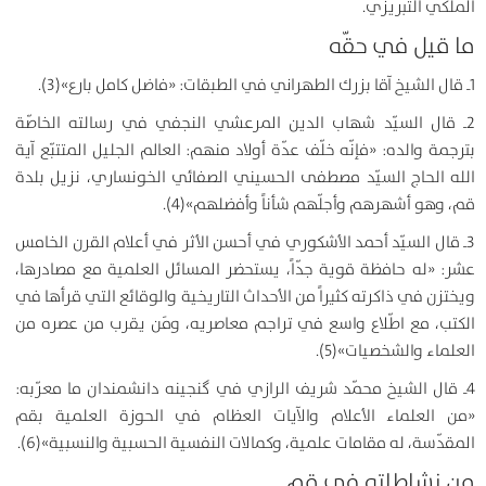
الملكي التبريزي.
ما قيل في حقّه
1ـ قال الشيخ آقا بزرك الطهراني في الطبقات: «فاضل كامل بارع»(3).
2ـ قال السيّد شهاب الدين المرعشي النجفي في رسالته الخاصّة
بترجمة والده: «فإنّه خلّف عدّة أولاد منهم: العالم الجليل المتتبّع آية
الله الحاج السيّد مصطفى الحسيني الصفائي الخونساري، نزيل بلدة
قم، وهو أشهرهم وأجلّهم شأناً وأفضلهم»(4).
3ـ قال السيّد أحمد الأشكوري في أحسن الأثر في أعلام القرن الخامس
عشر: «له حافظة قوية جدّاً، يستحضر المسائل العلمية مع مصادرها،
ويختزن في ذاكرته كثيراً من الأحداث التاريخية والوقائع التي قرأها في
الكتب، مع اطّلاع واسع في تراجم معاصريه، ومَن يقرب من عصره من
العلماء والشخصيات»(5).
4ـ قال الشيخ محمّد شريف الرازي في گنجينه دانشمندان ما معرّبه:
«من العلماء الأعلام والآيات العظام في الحوزة العلمية بقم
المقدّسة، له مقامات علمية، وكمالات النفسية الحسبية والنسبية»(6).
من نشاطاته في قم