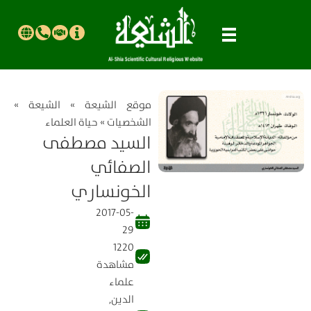
موقع الشیعة
»
الشيعة
»
الشخصيات
»
حياة العلماء
السيد مصطفى
الصفائي
الخونساري
2017-05-
29
1220
مشاهدة
علماء
الدين
,