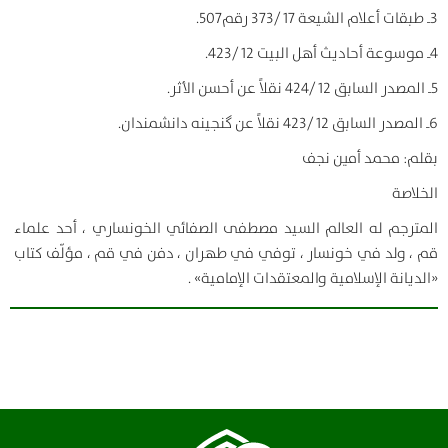
3ـ طبقات أعلام الشيعة 17 /373 رقم507.
4ـ موسوعة أحاديث أهل البيت 12 /423.
5ـ المصدر السابق 12 /424 نقلاً عن أحسن الأثر.
6ـ المصدر السابق 12 /423 نقلاً عن گنجينه دانشمندان.
بقلم: محمد أمين نجف
الخلاصة
المترجم له العالم السيد مصطفى الصفائي الخونساري ، أحد علماء
قم ، ولد في خونسار ، توفي في طهران ، دفن في قم ، مؤلّف كتاب
«الديانة الإسلامية والمعتقدات الإمامية» .