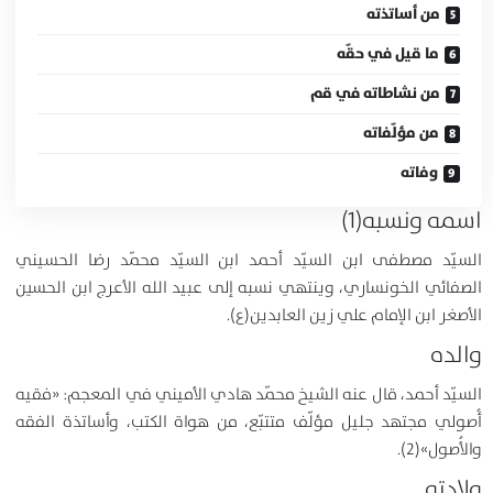
من أساتذته
ما قيل في حقّه
من نشاطاته في قم
من مؤلّفاته
وفاته
اسمه ونسبه(1)
السيّد مصطفى ابن السيّد أحمد ابن السيّد محمّد رضا الحسيني
الصفائي الخونساري، وينتهي نسبه إلى عبيد الله الأعرج ابن الحسين
الأصغر ابن الإمام علي زين العابدين(ع).
والده
السيّد أحمد، قال عنه الشيخ محمّد هادي الأميني في المعجم: «فقيه
أُصولي مجتهد جليل مؤلّف متتبّع، من هواة الكتب، وأساتذة الفقه
والأُصول»(2).
ولادته