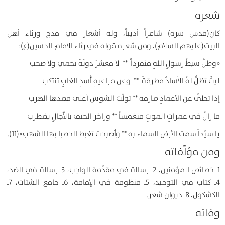
شعره
كان(قدس سره) شاعراً أديباً، وله أشعار في مدح ورثاء أهل
البيت(عليهم السلام)، ومن شعره قوله في رثاء الإمام الحسين(ع):
«وظلَّ سبطُ رسولِ اللهِ منفرداً ** لا معشرَ دونَهُ تحمي ولا صحب
ليثٌ تظلُّ لهُ الآسادُ مطرقةً ** وعن مراعيهِ أُسدِ الغابِ تنتكب
إذا تخلّى عن الأعمادِ صارمه ** تولّت الشوس أعلى قصدها الهرب
ما زالَ في غمراتِ الموتِ منغمساً ** وزاخر الحتف بالآجالِ يضطرب
يا سيّداً سمت الأرض السماء بهِ ** وأصبحت تغبط الحصبا بها الشهب»(11).
ومن مؤلّفاته
1ـ خصائص المؤمنين، 2ـ رسالة في مقدّمة الواجب، 3ـ رسالة في الضد،
4ـ كتاب في التوحيد، 5ـ منظومة في الإمامة، 6ـ جامع الشتات، 7ـ
الكشكول، 8ـ ديوان شعر.
وفاته