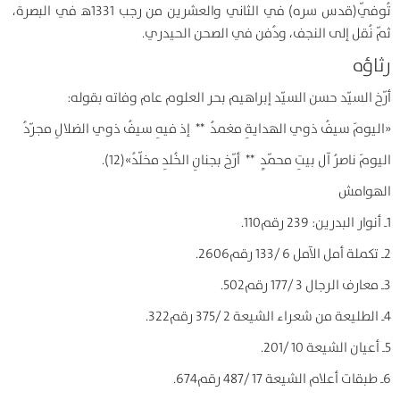
تُوفّي(قدس سره) في الثاني والعشرين من رجب 1331ﻫ في البصرة،
ثمّ نُقل إلى النجف، ودُفن في الصحن الحيدري.
رثاؤه
أرّخ السيّد حسن السيّد إبراهيم بحر العلوم عام وفاته بقوله:
«اليومَ سيفُ ذوي الهدايةِ مغمدُ ** إذ فيهِ سيفُ ذوي الضلالِ مجرّدُ
اليومَ ناصرُ آل بيتِ محمّدٍ ** أرّخ بجنانِ الخُلدِ مخلّدُ»(12).
الهوامش
1ـ أنوار البدرين: 239 رقم110.
2ـ تكملة أمل الآمل 6 /133 رقم2606.
3ـ معارف الرجال 3 /177 رقم502.
4ـ الطليعة من شعراء الشيعة 2 /375 رقم322.
5ـ أعيان الشيعة 10 /201.
6ـ طبقات أعلام الشيعة 17 /487 رقم674.