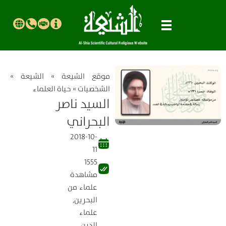
موقع الشیعة
»
الشيعة
»
الشخصيات
»
حياة العلماء
السيد ناصر
البحراني
2018-10-
11
1555
مشاهدة
علماء من
البحرين
,
علماء
الدين
,