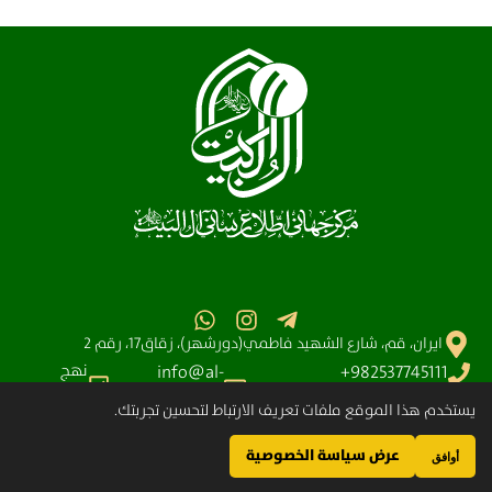
ايران، قم، شارع الشهيد فاطمي(دورشهر)، زقاق17، رقم 2
نهج
info@al-
982537745111+
البلاغه
آیت الله سیستانی
shia.org
يستخدم هذا الموقع ملفات تعريف الارتباط لتحسين تجربتك.
عرض سياسة الخصوصية
مركز آل البيت (عليهم السلام) العالمي للمعلومات – جميع الحقوق محفوظة © 2025-
أوافق
2004