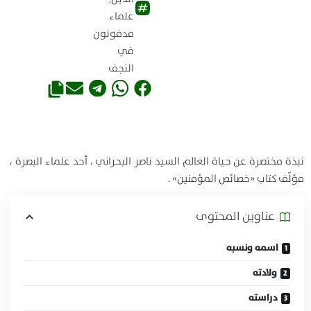
علماء
مدفونون
في
النجف
نبذة مختصرة عن حياة العالم السيد ناصر البحراني ، أحد علماء البصرة ،
مؤلّف كتاب «خصائص المؤمنين» .
عناوين المحتوی
اسمه ونسبه
ولادته
دراسته