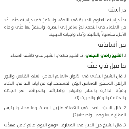
دراسته
بدأ دراسته للعلوم الدينية في النجف، واستمرّ في دراسته حتّى عُد
من العلماء في النجف، ثمّ سافر إلى البصرة، واستقرّ بها حتّى وافاه
الأجل، مشغولاً بالتأليف وأداء واجباته الدينية.
من أساتذته
الشيخ راضي النجفي
1ـ
، 2ـ الشيخ مهدي الشيخ علي كاشف الغطاء.
ما قيل في حقّه
1ـ قال الشيخ البلادي في الأنوار: «العالم الفاخر، العلم الظاهر، والنور
الزاهر، المحقّق المعاصر، الركن المعتمد… آية من آيات الله في الذكاء
وقوّة الذاكرة والملح والنوادر والطرائف والظرائف، مع الجلالة
والعظمة والوقار والهيبة»(1).
2ـ قال السيّد الصدر في التكملة: «نزيل البصرة وعالمها، والرئيس
المطاع فيها وفي نواحيها»(2).
3ـ قال الشيخ حرز الدين في المعارف: «وهو اليوم عالم كامل مهذّب