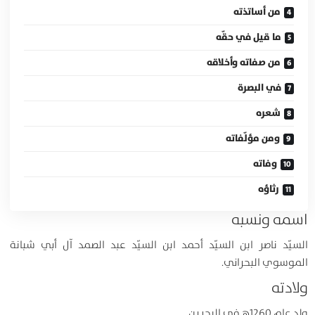
من أساتذته
ما قيل في حقّه
من صفاته وأخلاقه
في البصرة
شعره
ومن مؤلّفاته
وفاته
رثاؤه
اسمه ونسبه
السيّد ناصر ابن السيّد أحمد ابن السيّد عبد الصمد آل أبي شبانة
الموسوي البحراني.
ولادته
ولد عام 1260ﻫ في البحرين.