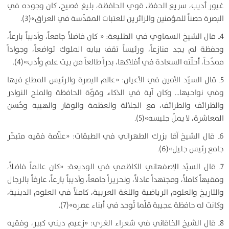
غيور أديب، سريع الحفظ، قوي الحافظة، بليغ فصيح، كان وجوده في
البصرة حصناً للمؤمنين والزائرين للعتبات المقدّسة في العراق»(3).
4ـ قال الشيخ السماوي في الطليعة: « كان فاضلاً جامعاً، وأديباً بارعاً،
وحفظة لم يجد منازعاً، ورئيساً تقف ببابه الملوك تواضعاً، وجواداً
ممدّحاً، أحلّته السعادة في أفلاكها، بدراً طالعاً من بيت علم وأدب»(4).
5ـ قال السيّد الأمين في الأعيان: «عالم البصرة والرئيس المطاع فيها
وفي نواحيها… وكان آية في الذكاء وقوّة الحافظة والملح النوادر
والظرائف والطرائف، مع الجلالة والعظمة والوقار والهيبة وحُسن
المعاشرة، لا يملّ جليسه»(5).
6ـ قال الشيخ آقا بزرك الطهراني في الطبقات: «علّامة فقيه متبحّر
جامع رئيس جليل»(6).
7ـ قال السيّد الإصفهاني الكاظمي في الوديعة: «كان عالماً فاضلاً،
وفقيهاً كاملاً، ومجتهداً عادلاً، ونحريراً جامعاً، وأديباً بارعاً، عارفاً بالرجال
والتاريخ والعلوم الرياضية واللغة العربية، كاملاً في العلوم الدينية،
وكانت له حافظة عجيبة قلّما تُوجد في أبناء عصره»(7).
8ـ قال الشيخ الخاقاني في شعراء الغري: «زعيم ديني كبير، وفقيه