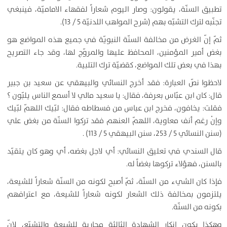
تطبيق السنّة، يقولون: وصار اليوم شعاراً لفقهاء الاماميّة، فينبغي
تجنّبه لترك التشبّه بهم (شرح المواهب اللدنيّة 5 / 13).
ثمّ إنّ الغرض من مخالفة السنّة النبويّة في جميع هذه المواضع هو
بغض أمير المؤمنين، المحافظ عليها والمروّج لها، وقد جاء التصريح
بهذا في بعض تلك المواضع، كقضيّة ترك التلبية.
لاحظوا نصّ العبارة: فقد أخرج النسائي والبيهقي عن سعيد بن جبير
قال: كان ابن عبّاس بعرفة، فقال: يا سعيد مالي لا أسمع الناس يلبّون ؟
فقلت: يخافون، فخرج ابن عباس من فسطاطه فقال: لبّيك اللهمّ لبّيك
وإنْ رغم أنف معاوية، اللهمّ العنهم فقد تركوا السنّة من بغض علي
(سنن النسائي 5 / 253، سنن البيهقي 5 / 113) .
قال السندي في تعليق النسائي: أي لاجل بغضه، أي وهو كان يتقيّد
بالسنن، فهؤلاء تركوها بغضاً له.
فإذا كان الشيء من السنّة، ثمّ أصبح لكونه من السنّة شعاراً للشيعة،
يلتزمون بمخالفة ذلك الشعار لكونه شعاراً للشيعة، مع اعترافهم
بكونه من السنّة.
وهكذا يكون إنكار الشهادة الثالثة محاربة للشيعة والتشيّع، لانّ