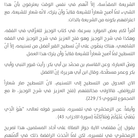
الشريعة المقدّسة، إلاّ أنّهم في نفس الوقت يعترفون بأنّ هذا
الشيء لمّا أصبح شعاراً للشيعة فلابدّ وأنْ يترك، لانّه شعار للشيعة، مع
اعترافهم بكونه من الشريعة بالذات.
أقرأ لكم بعض الموارد بسرعة: في كتاب الوجيز للغزّالي في الفقه،
وهكذا في شرح الوجيز وهو فتح العزيز في شرح الوجيز في الفقه
الشافعي، هناك ينصّون على أنّ تسطيح القبر أفضل من تسنيمه، إلاّ أنّ
التسطيح لمّا أصبح شعاراً للشيعة فلابدّ وأن يترك هذا العمل.
ونصّ العبارة: وعن القاسم بن محمّد بن أبي بكر: رأيت قبور النبي وأبي
بكر وعمر مسطّحة، وقال ابن أبي هريرة: إنّ الافضل
الان العدول من التسطيح إلى التسنيم، لانّ التسطيح صار شعاراً
للروافض، فالاولى مخالفتهم (فتح العزيز في شرح الوجيز، ط مع
المجموع للنووي 5 / 229).
وأيضاً: عن الزمخشري في تفسيره، بتفسير قوله تعالى: “هُوَ الَّذِي
يُصَلِّي عَلَيْكُمْ وَمَلاَئِكَتُهُ (سورة الاحزاب: 43) .
يقول: إنّ مقتضى الاية جواز الصلاة على آحاد المسلمين، هذا تصريح
الزمخشري في تفسيره، لكن لمّا اتّخذت الرافضة ذلك في أئمّتهم