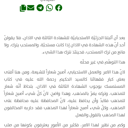
بعد أن أثبتنا الجزئيّة الاستحبابيّة للشهادة الثالثة في الاذان، فلا يقولنّ
أحد أنّ هذه الشهادة في الاذان إذا كانت مستحبّة، والمستحب يترك، ولا
مانع من ترك المستحب، فحينئذ نترك هذا الشيء.
هذا التوهّم في غير محلّه
لانّ هذا الامر والعمل الاستحبابي، أصبح شعاراً للشيعة، ومن هنا أفتى
بعض كبار فقهائنا كالسيد الحكيم رحمة الله عليه في كتاب
المستمسك بوجوب الشهادة الثالثة في الاذان، بلحاظ أنّه شعار
للمذهب، وتركه يضرّ بالمذهب، وهذا واضح، لانّ كلّ شيء أصبح شعاراً
للمذهب فلابدّ وأن يحافظ عليه، لانّ المحافظة عليه محافظة على
المذهب، وكلّ شيء أصبح شعاراً لهذا المذهب فقد حاربه المخالفون
لهذا المذهب بالقول والفعل.
وكم من نظير لهذا الامر، فكثير من الاُمور يعترفون بكونها من صلب