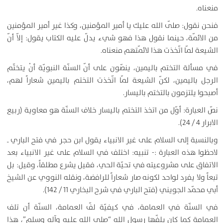
منعناه.
فنحن نقول: صلّى الله عليك يا أمير المؤمنين، وكذا غير أمير المؤمنين
من الائمّة، حينما نقول هذا فهو شيء يدلّ عليه الكتاب يقول: إلاّ أنّ
الشيعة لمّا اتّخذت هذا لائمّتهم منعناه.
في مسألة التختم باليمين، ينصّون على أنّ السنّة النبويّة أنْ يتختّم
الرجل باليمين، لكنّ الشيعة لمّا اتّخذت التختم باليمين شعاراً لهم،
أصبحوا يلتزمون بالتختم باليسار.
نصّ العبارة: أوّل من اتخذ التختم باليسار خلاف السنّة هو معاوية (ربيع
الابرار 4 / 24).
وبالنسبة إلى السلام على غير الانبياء يقول ابن حجر في فتح الباري ـ
لاحظوا هذه العبارة :- تنبيه: اختلف في السلام على غير الانبياء بعد
الاتفاق على مشروعيته في تحيّة الحي، فقيل يشرع مطلقاً، وقيل: بل
تبعاً ولا يفرد لواحد لكونه صار شعاراً للرافضة، ونقله النووي عن الشيخ
أبي محمّد الجويني (فتح الباري في شرح البخاري 11 / 142).
في السنّة في العمامة، في كيفيّة لفّ العمامة، السنّة أن تلف
العمامة كما كان يلفّها رسول الله “صلى الله عليه وآله وسلم”، هذا