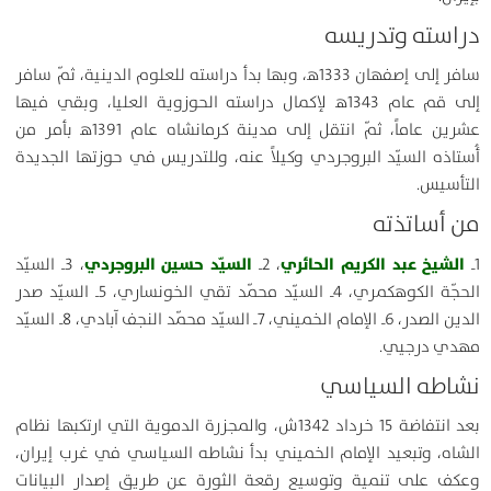
دراسته وتدريسه
سافر إلى إصفهان 1333ﻫ، وبها بدأ دراسته للعلوم الدينية، ثمّ سافر
إلى قم عام 1343ﻫ لإكمال دراسته الحوزوية العليا، وبقي فيها
عشرين عاماً، ثمّ انتقل إلى مدينة كرمانشاه عام 1391ﻫ بأمر من
أُستاذه السيّد البروجردي وكيلاً عنه، وللتدريس في حوزتها الجديدة
التأسيس.
من أساتذته
الشيخ عبد الكريم الحائري
السيّد حسين البروجردي
1ـ
، 2ـ
، 3ـ السيّد
الحجّة الكوهكمري، 4ـ السيّد محمّد تقي الخونساري، 5ـ السيّد صدر
الدين الصدر، 6ـ الإمام الخميني، 7ـ السيّد محمّد النجف آبادي، 8ـ السيّد
مهدي درجيي.
نشاطه السياسي
بعد انتفاضة 15 خرداد 1342ش، والمجزرة الدموية التي ارتكبها نظام
الشاه، وتبعيد الإمام الخميني بدأ نشاطه السياسي في غرب إيران،
وعكف على تنمية وتوسيع رقعة الثورة عن طريق إصدار البيانات