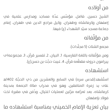
من أولاده
الشيخ حسين، فاضل، مؤسّس عدّة مساجد ومدارس علمية في
إصفهان وكرمانشاه وطهران، وكيل مراجع الدين في طهران، إمام
جماعة مسجد سيّد الشهداء (ع) فيها.
من مؤلّفاته
مجمع الشتات (5 مجلّدات).
ومن مؤلّفاته باللغة الفارسية: 1ـ البيان، 2ـ تفسير قرآن، 3ـ مجموعه‌ای
پیرامون حروف مقطّعه قرآن، 4ـ غيبت حجّت بن حسن(ع).
استشهاده
استُشهد(قدس سره) في السابع والعشرين من ذي الحجّة 1402ﻫ
على يد زمرة المنافقين، وهو في محراب صلاة الجمعة بمدينة
كرمانشاه، بعد تعرّضه مرّتين لعمليات اغتيال، ودُفن في مقبرة تخت
فولاد بإصفهان.
بيان تعزية الإمام الخميني بمناسبة استشهاده ما