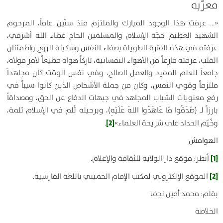
معرّبه
«… عرفت هذا الوجود المبارك والملتزم منذ ستّين عاماً، المرحوم
الشهيد العظيم حجّة الإسلام والمسلمين الحاج عطاء الله أشرفي،
عرفته في هذه الفترة الطويلة بصفاء النفس وسكينة الروح واطمئنان
القلب، عرفته فارغاً من الأهواء النفسانية، تاركاً هواه مطيعاً لأمر مولاه،
جامعاً للعلم المفيد والعمل الصالح، وفي نفس الوقت كان مجاهداً
ملتزماً وقوي النفس، وكان من جملة الأشخاص الذين كانوا سبباً في
رفع معنويات الشباب المجاهد في جبهات الدفاع عن الحق، ومصداقاً
بارزاً لـ (صَدَقُوا مَا عَاهَدُوا اللهَ عَلَيْهِ)، وبرحيله ثُلم في الإسلام ثلمة،
[2]
وخُيّم الحداد على شريحة العلماء»
.
الهوامش
[1]
اُنظر: موقع دار الولاية للثقافة والإعلام.
[2]
الموقع الإلكتروني لمكتب الإمام الخميني باللغة الفارسية.
بقلم: محمد أمين نجف
الخلاصة