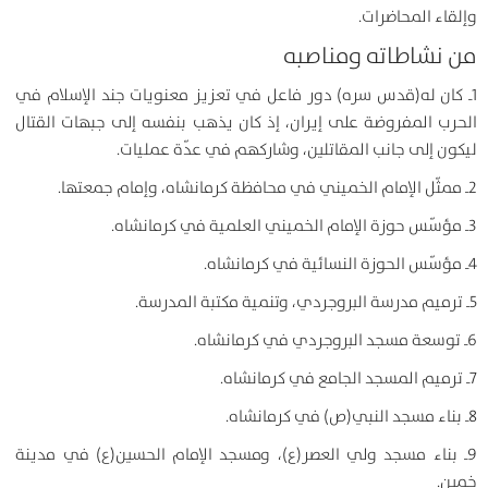
وإلقاء المحاضرات.
من نشاطاته ومناصبه
1ـ كان له(قدس سره) دور فاعل في تعزيز معنويات جند الإسلام في
الحرب المفروضة على إيران، إذ كان يذهب بنفسه إلى جبهات القتال
ليكون إلى جانب المقاتلين، وشاركهم في عدّة عمليات.
2ـ ممثّل الإمام الخميني في محافظة كرمانشاه، وإمام جمعتها.
3ـ مؤسّس حوزة الإمام الخميني العلمية في كرمانشاه.
4ـ مؤسّس الحوزة النسائية في كرمانشاه.
5ـ ترميم مدرسة البروجردي، وتنمية مكتبة المدرسة.
6ـ توسعة مسجد البروجردي في كرمانشاه.
7ـ ترميم المسجد الجامع في كرمانشاه.
8ـ بناء مسجد النبي(ص) في كرمانشاه.
9ـ بناء مسجد ولي العصر(ع)، ومسجد الإمام الحسين(ع) في مدينة
خمين.