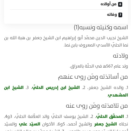
من أولاده
وفاته
اسمه وكنيته ونسبه(1)
الشيخ نجيب الدين محمّد أبو إبراهيم ابن الشيخ جعفر بن هبة الله بن
نما الحلّي الأسدي المعروف بابن نما.
ولادته
ولد عام 567ﻫ في الحلّة بالعراق.
من أساتذته ومَن روى عنهم
الشيخ ابن إدريس الحلّي
الشيخ ابن
1ـ والده الشيخ جعفر، 2ـ
، 3ـ
المشهدي
.
من تلامذته ومَن روى عنه
المحقّق الحلّي
1ـ
، 2ـ الشيخ يوسف الحلّي والد العلّامة الحلّي، 3و4ـ
الشيخ جعفر
السيّد علي
نجلاه
والشيخ أحمد، 5و6ـ الأخوان
والسيّد