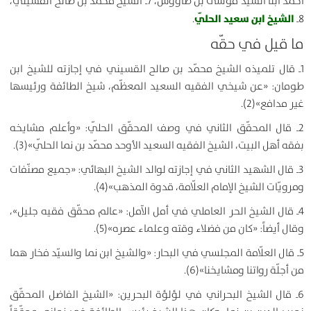
أحمد ابنا السيّد موسى بن طاووس، 7ـ الشيخ محمّد بن صالح القسيني،
الشيخ ابن سعيد الحلّي
8ـ
.
ما قيل في حقّه
1ـ قال تلميذه الشيخ محمّد بن صالح القسيني في إجازته للشيخ ابن
طومان: «عن شيخي الفقيه السعيد المعظّم، شيخ الطائفة ورئيسها
غير مدافع»(2).
2ـ قال المحقّق الثاني في وصف المحقّق الحلّي: «وأعلم مشايخه
بفقه أهل البيت، الشيخ الفقيه السعيد الأوحد محمّد بن نما الحلّي»(3).
3ـ قال الشهيد الثاني في إجازته لوالد الشيخ البهائي: «جميع مصنّفات
ومرويّات الشيخ الإمام العلّامة، قدوة المذهب»(4).
4ـ قال الشيخ الحر العاملي في أمل الآمل: «عالم محقّق فقيه جليل»،
وقال أيضاً: «كان من فضلاء وقته وعلماء عصره»(5).
5ـ قال العلّامة المجلسي في البحار: «والشيخ ابن نما والسيّد فخار هما
من أجلّة رواتنا ومشايخنا»(6).
6ـ قال الشيخ البحراني في لؤلؤة البحرين: «الشيخ الفاضل المحقّق