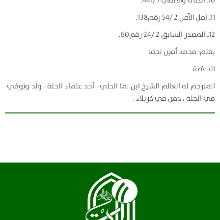
10ـ الكنى والألقاب 1 /441.
11ـ أمل الآمل 2 /54 رقم138.
12ـ المصدر السابق 2 /24 رقم60.
بقلم: محمد أمين نجف
الخلاصة
المترجم له العالم الشيخ ابن نما الحلي ، أحد علماء الحلة ، ولد وتوفي
في الحلة ، دفن في كربلاء .