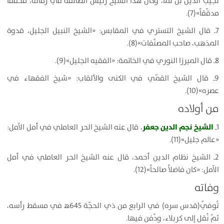
نجيب الدين بن نما، وكان هذا الشيخ رئيس الطائفة في زمانه، محقّقاً
مدقّقاً»(7).
7ـ قال الشيخ التستري في المقابس: «الشيخ النبيل الجليل، قدوة
المذهب، صاحب المصنّفات»(8).
8ـ قال الميرزا النوري في الخاتمة: «الفقيه الجليل»(9).
9ـ قال الشيخ القمّي في الكنى والألقاب: «شيخ الفقهاء في
عصره»(10).
من أولاده
الشيخ نجم الدين جعفر
1ـ
، قال عنه الشيخ الحر العاملي في أمل الآمل:
«عالم جليل»(11).
2ـ الشيخ نظام الدين أحمد، قال عنه الشيخ الحر العاملي في أمل
الآمل: «كان فاضلاً صالحاً»(12).
وفاته
تُوفّي(قدس سره) في الرابع من ذي الحجّة 645ﻫ في مسقط رأسه،
ثمّ نُقل إلى كربلاء، ودُفن فيها.