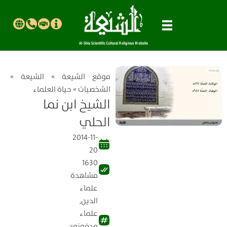
موقع الشیعة
»
الشيعة
»
الشخصيات
»
حياة العلماء
الشيخ ابن نما
الحلي
2014-11-
20
1630
مشاهدة
علماء
الدين
,
علماء
مدفونون