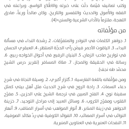
وكتب تصانيف قيّمة دلّت على خبرته والاطّلاع الواسع، وبراعته في
الفقه والأُصول والحديث والتفسير والتاريخ، وكان صالحاً ورعاً، صادق
اللهجة، ملتزماً بالآداب الشرعية والسنن»(4).
من مؤلّفاته
1ـ جواهر الكلمات في النوادر والمتفرّقات، 2ـ رشحة النداء في مسألة
البداء، 3ـ الياقوت الأحمر فيمَن رأى الحجّة المنتظر، 4ـ العبقري الحسان
في تواريخ صاحب الزمان، 5ـ البنيان الرفيع في أحوال الخواجه ربيع، 6ـ
رسالة في الحقيقة والمجاز، 7ـ صلاة المسافر (تقرير درس الشيخ
محمّد طه نجف).
ومن مؤلّفاته باللغة الفارسية: 1ـ گلزار أكبري، 2ـ وسيلة النجاة في شرح
دعاء السمات، 3ـ راحة الروح في شرح الحديث مثل أهل بيتي كمثل
سفينة نوح، 4ـ الفتح المبين في ترجمة الشيخ علي الحزين، 5ـ مفرّح
القلوب ومفرّج الكروب، 6ـ وسائل العبيد إلى مراحل التوحيد، 7ـ خزينة
الجواهر في زينة المنابر، 8ـ أنوار المواهب في أسرار المناقب، 9ـ أنهار
النوائب في أسرار المصائب، 10ـ الفوائد الكوفية في ردّ مكائد الصوفية،
11ـ النفحات العنبرية في العناوين المنبرية.