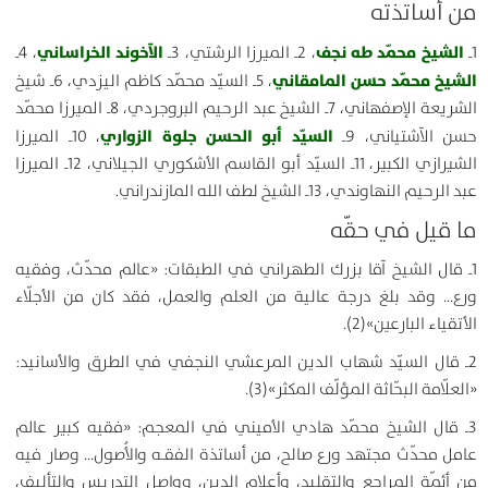
من أساتذته
الشيخ محمّد طه نجف
الآخوند الخراساني
1ـ
، 2ـ الميرزا الرشتي، 3ـ
، 4ـ
الشيخ محمّد حسن المامقاني
، 5ـ السيّد محمّد كاظم اليزدي، 6ـ شيخ
الشريعة الإصفهاني، 7ـ الشيخ عبد الرحيم البروجردي، 8ـ الميرزا محمّد
السيّد أبو الحسن جلوة الزواري
حسن الآشتياني، 9ـ
، 10ـ الميرزا
الشيرازي الكبير، 11ـ السيّد أبو القاسم الأشكوري الجيلاني، 12ـ الميرزا
عبد الرحيم النهاوندي، 13ـ الشيخ لطف الله المازندراني.
ما قيل في حقّه
1ـ قال الشيخ آقا بزرك الطهراني في الطبقات: «عالم محدّث، وفقيه
ورع… وقد بلغ درجة عالية من العلم والعمل، فقد كان من الأجلّاء
الأتقياء البارعين»(2).
2ـ قال السيّد شهاب الدين المرعشي النجفي في الطرق والأسانيد:
«العلّامة البحّاثة المؤلّف المكثر»(3).
3ـ قال الشيخ محمّد هادي الأميني في المعجم: «فقيه كبير عالم
عامل محدّث مجتهد ورع صالح، من أساتذة الفقـه والأُصول… وصار فيه
من أئمّة المراجع والتقليد، وأعلام الدين، وواصل التدريس والتأليف،