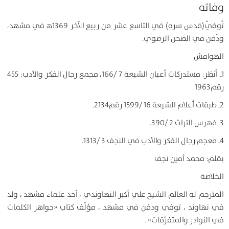
وفاته
تُوفّي(قدس سره) في التاسع عشر من ربيع الآخر 1369ﻫ في مشهد،
ودُفن في الصحن الرضوي.
الهوامش
1ـ اُنظر: مستدركات أعيان الشيعة 7 /166، مجمع رجال الفكر والأدب: 455
رقم1963.
2ـ طبقات أعلام الشيعة 16 /1599 رقم2134.
3ـ فهرس التراث 2 /390.
4ـ معجم رجال الفكر والأدب في النجف 3 /1313.
بقلم: محمد أمين نجف
الخلاصة
المترجم له العالم الشيخ علي أكبر النهاوندي ، أحد علماء مشهد ، ولد
في نهاوند ، توفي ودفن في مشهد ، مؤلّف كتاب «جواهر الكلمات
في النوادر والمتفرّقات» .