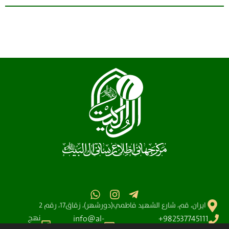
ايران، قم، شارع الشهيد فاطمي(دورشهر)، زقاق17، رقم 2
نهج
info@al-
982537745111+