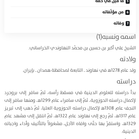
ما قيل في حقّه
من مؤلّفاته
وفاته
اسمه ونسبه(1)
الشيخ علي أكبر بن حسين بن محمّد النهاوندي الخراساني.
ولادته
ولد عام 1278ﻫ في نهاوند ـ التابعة لمحافظة همدان ـ بإيران.
دراسته
بدأ دراسته للعلوم الدينية في مسقط رأسه، ثمّ سافر إلى بروجرد
لإكمال دراسته الحوزوية، ثمّ إلى سامراء عام 1299ﻫ، ومنها سافر إلى
النجف عام 1308ﻫ لإكمال دراسته الحوزوية العليا، ثمّ ذهب إلى تبريز
عام 1317ﻫ، ثمّ رجع إلى نهاوند عام 1322ﻫ، ثمّ انتقل إلى مشهد عام
1329ﻫ، واستقرّ بها حتّى وافاه الأجل، مشغولاً بالتأليف وأداء واجباته
الدينية.