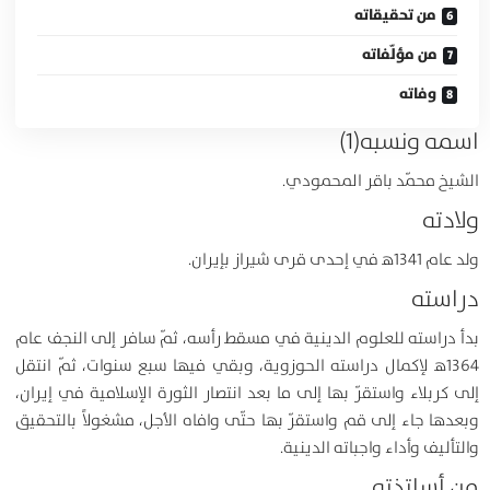
من تحقيقاته
من مؤلّفاته
وفاته
اسمه ونسبه(1)
الشيخ محمّد باقر المحمودي.
ولادته
ولد عام 1341ﻫ في إحدى قرى شيراز بإيران.
دراسته
بدأ دراسته للعلوم الدينية في مسقط رأسه، ثمّ سافر إلى النجف عام
1364ﻫ لإكمال دراسته الحوزوية، وبقي فيها سبع سنوات، ثمّ انتقل
إلى كربلاء واستقرّ بها إلى ما بعد انتصار الثورة الإسلامية في إيران،
وبعدها جاء إلى قم واستقرّ بها حتّى وافاه الأجل، مشغولاً بالتحقيق
والتأليف وأداء واجباته الدينية.
من أساتذته