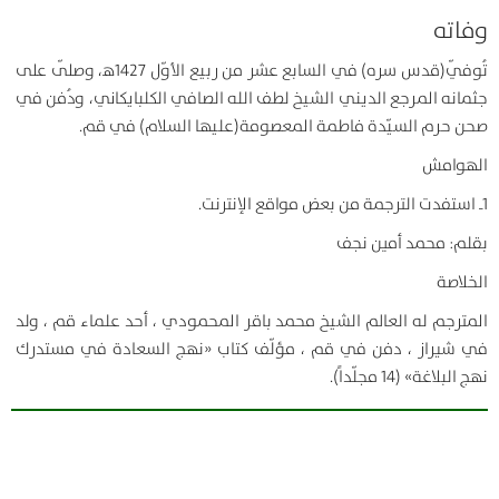
وفاته
تُوفّي(قدس سره) في السابع عشر من ربيع الأوّل 1427ﻫ، وصلّى على
جثمانه المرجع الديني الشيخ لطف الله الصافي الكلبايكاني، ودُفن في
صحن حرم السيّدة فاطمة المعصومة(عليها السلام) في قم.
الهوامش
1ـ استفدت الترجمة من بعض مواقع الإنترنت.
بقلم: محمد أمين نجف
الخلاصة
المترجم له العالم الشيخ محمد باقر المحمودي ، أحد علماء قم ، ولد
في شيراز ، دفن في قم ، مؤلّف كتاب «نهج السعادة في مستدرك
نهج البلاغة» (14 مجلّداً).