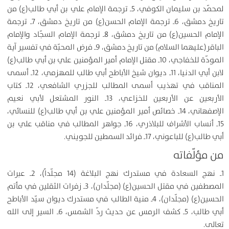
لمحمّد بن سليمان الكوفي، 5ـ ترجمة الإمام علي بن أبي طالب(ع) من
تاريخ دمشق، 6ـ ترجمة الإمام الحسن(ع) من تاريخ دمشق، 7ـ ترجمة
الإمام الحسين(ع) من تاريخ دمشق، 8ـ ترجمة الإمام السجّاد والإمام
الباقر(عليهما السلام) من تاريخ دمشق، 9ـ فرض المحبّة في تفسير آية
المودّة للخفاجي، 10ـ مقتل الإمام أمير المؤمنين علي بن أبي طالب(ع)
لابن أبي الدنيا، 11ـ ديوان شيخ الأباطح أبي طالب للمهزمي، 12ـ أسمى
المناقب في تهذيب أسمى المطالب للجزري الشافعي، 12ـ كتاب
الأربعين عن الأربعين للخزاعي، 13ـ النور المشتعل لأبي نعيم
الإصفهاني، 14ـ خصائص أمير المؤمنين علي بن أبي طالب(ع) للنسائي،
15ـ أنساب الأشراف للبلاذري، 16ـ جواهر المطالب في مناقب علي بن
أبي طالب(ع) للباعوني، 17ـ فرائد السمطين للجويني.
من مؤلّفاته
1ـ نهج السعادة في مستدرك نهج البلاغة (14 مجلّداً)، 2ـ عبرات
المصطفين في مقتل الحسين(ع) (مجلّدان)، 3ـ زفرات الثقلين في مأتم
الحسين(ع) (مجلّدان)، 4ـ منية الطالب في مستدرك ديوان سيّد الأباطح
أبي طالب، 5ـ كشف الرمس عن حديث ردّ الشمس، 6ـ السير إلى الله
تعالى.