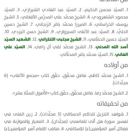
1ـ السيّد محسن الحكيم، 2ـ السيّد عبد الهادي الشيرازي، 3ـ السيّد
محمود الشاهرودي، 4ـ الشيخ محمّد علي المدرّس الأفغاني، 5ـ الشيخ
يوسف الخراساني، 6ـ الميرزا محمّد باقر الزنجاني، 7ـ الشيخ حسين
الحلّي، 8ـ السيّد عبد الأعلى السبزواري، 9ـ الشيخ حسن اليزدي، 10ـ
الشيخ مجتبى اللنكراني
الشهيد السيّد
السيّد حسين الحمّامي، 11ـ
، 12ـ
أسد الله المدني
السيّد علي
، 13ـ الشيخ محمّد تقي آل راضي، 14ـ
الفاني
، 15ـ السيّد محمّد باقر المحلّاتي.
من أولاده
1ـ الشيخ محمّد كاظم، فاضل محقّق، حقّق كتاب «مجمع الألقاب» (6
مجلّدات).
2ـ الشيخ محمّد رضا، فاضل محقّق، حقّق كتاب «الأُصول الستّة عشر».
من تحقيقاته
1ـ شواهد التنزيل للحاكم الحسكاني (3 مجلّدات)، 2ـ زين الفتى في
تفسير سورة هل أتى للعاصمي (مجلّدان)، 3ـ المعيار والموازنة في
فضائل أمير المؤمنين(ع) للإسكافي، 4ـ مناقب الإمام أمير المؤمنين(ع)