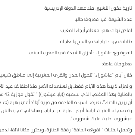
تاريخ دخول التشيع: منذ عهد الدولة الإدريسية
عدد الشيعة: غير معروف حاليا
اماكن تواجدهم: معظم أرجاء المغرب
طلباتهم و احتياجاتهم: الفرج والعاجلة
الموضوع: عاشوراء : أحزان الشيعة في المغرب السني
معلومات عامة:
خلال أيام “عاشوراء” تتحول المدن والقرى المغربية إلى مناطق شيعية، 
والعزاء لا يبدأ هذه الأيام فقط، بل تستعد له الأسر منذ احتفالات عيد
بالعن
أن 
وتصمم له الفتيات لباسا أبيض عبارة عن جلباب وسلهام، ثم ينطلقن
عيشوري، دليت عليك شعوري”.
وتحمل الفتيات “الفواكه الجافة” رفقة الجنازة، ويخترن مكانا لائقا، لد