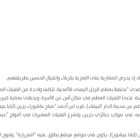
إذ يحرص المغاربة على التعزية بكربلاء واغتيال الحسين بطريقتهم .
 الأضحى “نحتفظ بعظم الرجل اليمنى للأضحية، تتكلف واحدة من الفتيات ال
اية بهذا العظم، الذي نسميه ((بابا عيشور)) ” تقول فوزية 42 سنة: تخبئ الفتيات العظم في مكان آمن عن الأسرة، ويحظى بعناية 
يزين بالحناء”، تضيف السيدة القادمة من قرية أولاد أمي زهرة (70 كلم عن مدينة الدار البيضاء)، قرب ابن أحمد “صباح عاشوراء يزين ((با
 به، في موكب جنائزي حزين، وتشرع الفتيات الصغيرات في النواح “ع
فن ((بابا عيشور))، يكون في موقع مرتفع يطلق عليه “المزرارة”. وتنوح ا