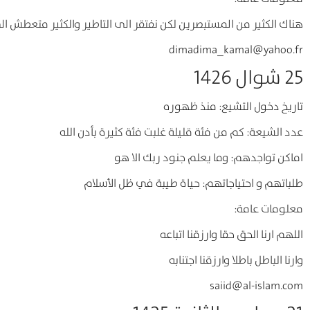
هناك الكثير من المستبصرين لكن نفتقر الى التاطير والكثير متعطش ا
dimadima_kamal@yahoo.fr
25 شوال 1426
تاريخ دخول التشيع: منذ ظهوره
عدد الشيعة: كم من فئة قليلة غلبت فئة كثيرة بأدن الله
اماكن تواجدهم: وما يعلم جنود ربك الا هو
طلباتهم و احتياجاتهم: حياة طيبة في ظل الأسلام
معلومات عامة:
اللهم ارنا الحق حقا وارزقنا اتباعه
وارنا الباطل باطلا وارزقنا اجتنابه
saiid@al-islam.com