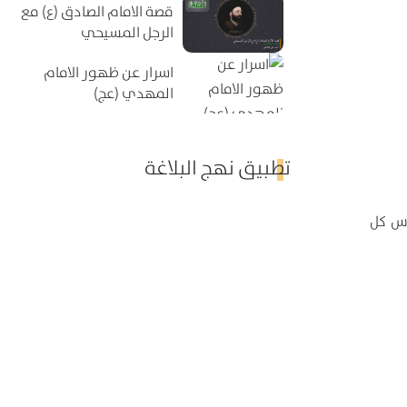
قصة الامام الصادق (ع) مع
الرجل المسيحي
اسرار عن ظهور الامام
المهدي (عج)
تطبيق نهج البلاغة
اس كل