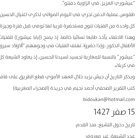
“عيشوري العزيز، في الزاوية دفنتو”.
طقوس عملية الدفن تجري في اليوم الموالي لذكرى اغتيال الحسين، أي يوم 11 م
كل واحدة من الفتيات تنوح مستحضرة قريبا لها توفي قبل فترة وجيزة.
وهذا الاحتفاء يأخذ طابعا نسائيا خالصا، إذ يمنح ((بابا عيشور)) للفت
الأطفال الذكور، وإذا حضروا، تهتف الفتيات في وجوههم “آلاولاد سير
“عيشور” بالنسبة للمغاربة تجسيد لسيدنا الحسين، إذ يعاود الشيعة كل
في كربلاء.
ويذكر التاريخ أن جيش يزيد خلال العهد الأموي قطع الطريق على قافلة 
كتب التقرير الصحفي أحمد نجيم في جريدة (الصحراء المغربية)
bidoukan@hotmail.com
15 صفر 1427
تاريخ دخول التشيع: منذ القدم
عدد الشيعة: غير معروف