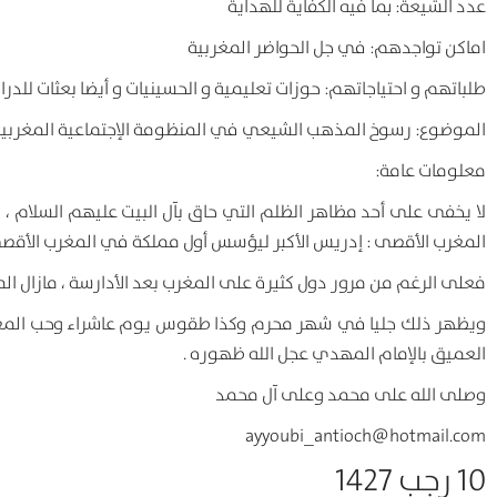
عدد الشيعة: بما فيه الكفاية للهداية
اماكن تواجدهم: في جل الحواضر المغربية
طلباتهم و احتياجاتهم: حوزات تعليمية و الحسينيات و أيضا بعثات ل
الموضوع: رسوخ المذهب الشيعي في المنظومة الإجتماعية المغربي
معلومات عامة:
لا يخفى على أحد مظاهر الظلم التي حاق بآل البيت عليهم السلام ، ف
المغرب الأقصى : إدريس الأكبر ليؤسس أول مملكة في المغرب الأقصى
فعلى الرغم من مرور دول كثيرة على المغرب بعد الأدارسة ، مازال 
ويظهر ذلك جليا في شهر محرم وكذا طقوس يوم عاشراء وحب المغاربة 
العميق بالإمام المهدي عجل الله ظهوره .
وصلى الله على محمد وعلى آل محمد
ayyoubi_antioch@hotmail.com
10 رجب 1427