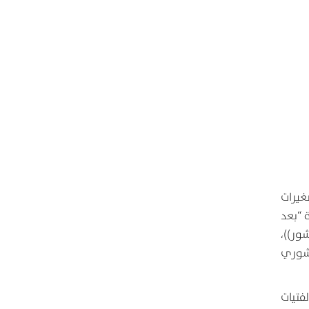
صغيرات
كبيرة “بعد
با عيشور))،
يشوري
لفتيات