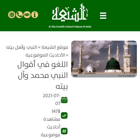
موقع الشیعة
»
النبي وأهل بيته
»
الأحاديث الموضوعية
اللغو في أقوال
النبي محمد وآل
بيته
2021-07-
07
1478
مشاهدة
أحاديث
موضوعية