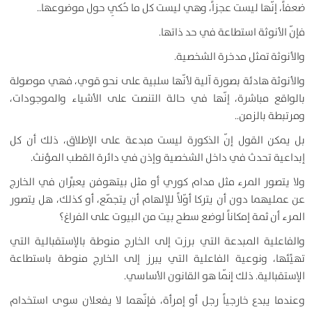
ضعفاً، إنّها ليست عجزاً، وهي ليست كل ما حُكِي حول موضوعها..
فإنّ الأنوثة استطاعة في حد ذاتها.
والأنوثة تمثل مدخرة الشخصية.
والأنوثة هادئة بصورة آلية لأنّها سلبية على نحو قوي، فهي موصولة
بالواقع مباشرة، إنّها في حالة التنصت على الأشياء والموجودات،
ومرتبطة بالزمن..
بل يمكن القول إنّ الذكورة ليست مبدعة على الإطلاق، ذلك أن كل
إبداعية تحدث في داخل الشخصية وإذن في دائرة القطب المؤنث.
ولا يتصور المرء مثل مدام كوري أو مثل بيتهوفن يعبِّران في الخارج
عن عمليهما دون أن يتركا أوّلاً للإلهام أن يتجمّع، أو كذلك، هل يتصور
المرء أن ثمة إمكاناً لوضع سطح بيت من البيوت على الفراغ؟
والفاعلية المبدعة التي برزت إلى الخارج منوطة بالإستقبالية التي
تهيِّئها، ونوعية الفاعلية التي يبرز إلى الخارج منوطة باستطاعة
الإستقبالية. ذلك إنّما هو القانون الأساسي.
وعندما يبدع خارجياً رجل أو إمرأة، فإنّهما لا يفعلان سوى استخدام