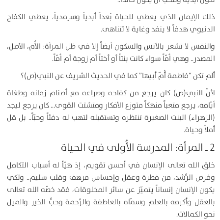
ذلك الإيمان الذي يعطي للحياة بُعداً أبدياً وسرمدياً، يعطي الكفاح
الدنيوي هدفاً لا ينفد وغاية لا تتناهى.
والنفس لا تشعر بالأنس والسكون أيضاً إلا في ظل المرأة: الأُم، الأصل،
المصدر.. وهي اُمّاً سواء كانت بنتاً أو أختاً أم زوجة أم اُمّاً.
ألم تكن “فاطمة أُمّ أبيها” كما في الحديث الشريف عن النبي(ص)؟
لأنّ النبي(ص) كان يرجع من كفاحه وصراعه مع أصنام زمانه وطغاة
أيّامه، يرجع متعباً منهكاً متوزع الأفكار ومتشتت القوى… كان يرجع ليجد
(الزهراء) البنت الصغيرة تنتظره وتستقبله لتهب له دفئاً وحبّاً.. بل قل
أملاً وحياة.
2 ـ المرأة: المدرسة الأُولى في الحياة
خلق الله تعالى الإنسان في أحسن تقويم، إذ هيّأ له أسباب التكامل
وفرص الرُّشد، من فطرة وعقل وإحساس مرهف وقلب سليم.. ولكي
يكون الإنسان إنساناً يتميّز عن سائر المخلوقات، فقد خصّه الله تعالى
بالعقل وأكرمه بالعلم وسمّاه بالعاطفة والرَّحمة وحبُّ الخير والميل
نحو الكمالات.