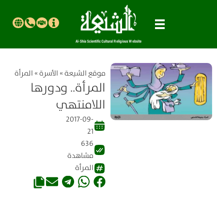
موقع الشیعة
»
الأسرة
»
المرأة
المرأة.. ودورها
اللامنتهي
2017-09-
21
636
مشاهدة
المرأة