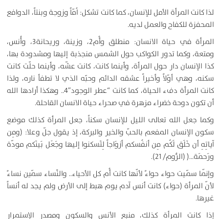
لذا كانت المرأة الأمل للإنسان، كما كانت تشكل: اُمّاً وزوجة وبنتاً، الدوافع
المحفزة للكفاح والعمل لديه.
المرأة في حياة الانسان: منطلق وأُم2، وزينة، وريحانة3، وأُنس،
ومتعة، وكما تدور الكواكب حول الشمس منجذبة إليها ومشدودة بها،
كذا الإنسان دار حول المرأة، وأينما كانت، كانت عشّه، وأينما حلّت كانت
سكنه، وهي أوّلاً وأخيراً عشقه الدائم وحبّه الذي لا تطفأ ناره، ولذا
كانت المرأة دفء الحياة، كما كانت “عطر الوجود”4.. وهكذا أرادها الله
أن تكون دوحة خضراء مزهرة في صحراء حياة الانسان القاحلة.
وكما جعل الله تعالى الليل للإنسان سكناً، جعل المرأة كذلك موضع
سكون الإنسان المفعم بالحبّ والخير والبركة، إذ يقول جلّ وعلا: (ومِن
آياتِهِ أن خَلَق لَكُم مِن أنفُسكم أزوَاجاً لِتَسكنوا إليها وجَعَل بَينَكم مودّة
ورَحمَة…( (الرُّوم/ 21).
وإنّما سمّيت حواء حواءً لأنّها كانت أُم كل الأحياء.. والنِّساء سمّين نساءً
لأنّ المرأة (حواء) كانت أنس آدم يوم هبط إلى الأرض ولم يجد له أنساً
غيرها.
إذا كانت المرأة كذلك، منبع الأنس والسكون ومصدر الإستمرار