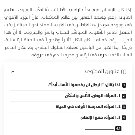
إذا كان الإنسان موجوداً مترامي الأطراف، مُتشعِّب الوجود، عظيم
الغايات، رغم جسمه الصغير بين عالم الممكنات.. فإنّ الجزء الأنثوي
في وجوده هو جزءه الغاطس في الغيب، الممتد نحو الميتافيزيقيا،
المتصل بعالم اللاّهوت، المتوشِّح للحجاب والعزّ والجبروت.. إلا أنّ هذا
الجزء – رغم خفائه – كان الأكثر تأثيراً وظهوراً في الحياة الإنسانية،
وربّما ربط الكثير من الباحثين معظم السلوك البشري به، فكان الحاضر
الغائب الذي يجرى في الإنسان مجرى الدم في عروقه.
عناوين المحتوی
لذا يُقال: “الرجال لن يفهموا النِّساء أبداً”.
1 ـ المرأة: الوطن، الأُنس والسَّكَن
2 ـ المرأة: المدرسة الأُولى في الحياة
3 ـ المرأة: منبع الإلهام
ــــــــــــــــــــــــــــــــ