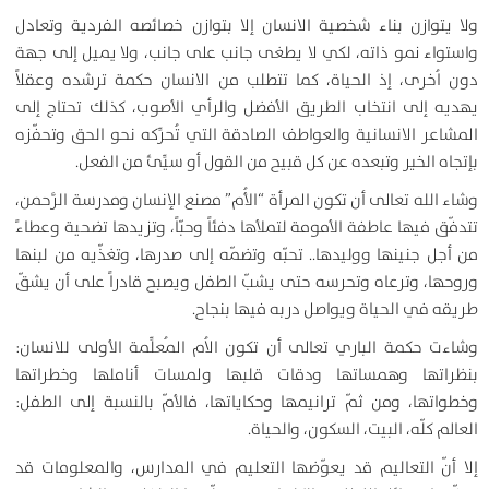
ولا يتوازن بناء شخصية الانسان إلا بتوازن خصائصه الفردية وتعادل
واستواء نمو ذاته، لكي لا يطغى جانب على جانب، ولا يميل إلى جهة
دون اُخرى، إذ الحياة، كما تتطلب من الانسان حكمة ترشده وعقلاً
يهديه إلى انتخاب الطريق الأفضل والرأي الأصوب، كذلك تحتاج إلى
المشاعر الانسانية والعواطف الصادقة التي تُحرِّكه نحو الحق وتحفّزه
بإتجاه الخير وتبعده عن كل قبيح من القول أو سيِّئ من الفعل.
وشاء الله تعالى أن تكون المرأة “الأُم” مصنع الإنسان ومدرسة الرَّحمن،
تتدفّق فيها عاطفة الأمومة لتملأها دفئاً وحبّاً، وتزيدها تضحية وعطاءً
من أجل جنينها ووليدها.. تحبّه وتضمّه إلى صدرها، وتغذّيه من لبنها
وروحها، وترعاه وتحرسه حتى يشبّ الطفل ويصبح قادراً على أن يشقّ
طريقه في الحياة ويواصل دربه فيها بنجاح.
وشاءت حكمة الباري تعالى أن تكون الاُم المُعلِّمة الأولى للانسان:
بنظراتها وهمساتها ودقات قلبها ولمسات أناملها وخطراتها
وخطواتها، ومن ثمّ ترانيمها وحكاياتها، فالأمّ بالنسبة إلى الطفل:
العالم كلّه، البيت، السكون، والحياة.
إلا أنّ التعاليم قد يعوّضها التعليم في المدارس، والمعلومات قد