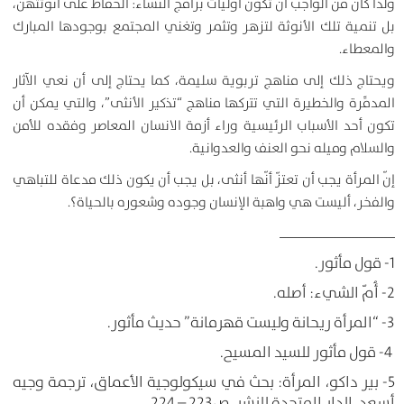
ولذا كان من الواجب أن تكون أوّليات برامج النِّساء: الحفاظ على أنوثتهنّ،
بل تنمية تلك الأنوثة لتزهر وتثمر وتغني المجتمع بوجودها المبارك
والمعطاء.
ويحتاج ذلك إلى مناهج تربوية سليمة، كما يحتاج إلى أن نعي الآثار
المدمِّرة والخطيرة التي تتركها مناهج “تذكير الأنثى”، والتي يمكن أن
تكون أحد الأسباب الرئيسية وراء أزمة الانسان المعاصر وفقده للأمن
والسلام وميله نحو العنف والعدوانية.
إنّ المرأة يجب أن تعتزّ أنّها أنثى، بل يجب أن يكون ذلك مدعاة للتباهي
والفخر، أليست هي واهبة الإنسان وجوده وشعوره بالحياة؟.
ــــــــــــــــــــــــــــــــ
1- قول مأثور.
2- أُمّ الشيء: أصله.
3- “المرأة ريحانة وليست قهرمانة” حديث مأثور.
4- قول مأثور للسيد المسيح.
5- بير داكو، المرأة: بحث في سيكولوجية الأعماق، ترجمة وجيه
أسعد، الدار المتحدة للنشر، ص223 – 224.