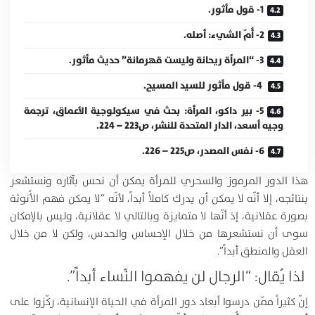
1- قول مأثور.
2- أُمّ الشيء: أصله.
3- “المرأة ريحانة وليست قهرمانة” حديث مأثور.
4- قول مأثور للسيد المسيح.
5- بير داكو، المرأة: بحث في سيكولوجية الأعماق، ترجمة
وجيه أسعد، الدار المتحدة للنشر، ص223 – 224.
6- نفس المصدر، ص225 – 226.
هذا الدور المرموز والسحري للمرأة يمكن أن نحس بآثاره ونستشعر
بنتائجه، إلا أنّه لا يمكن أن يدرك كاملاً أبداً، لأنّه “لا يمكن فهم الأُنوثة
بصورة عقلانية، إذ أنّها لا متمايزة وبالتالي لا عقلانية، وليس بالإمكان
سوى أن نستشعرها من خلال الإحساس والحدس، ولكن لا من خلال
العقل والمنطق أبداً”.
لذا يُقال: “الرجال لن يفهموا النِّساء أبداً”.
إنّ كثيراً ممّن درسوا أبعاد دور المرأة في الحياة الإنسانية، ركّزوا على