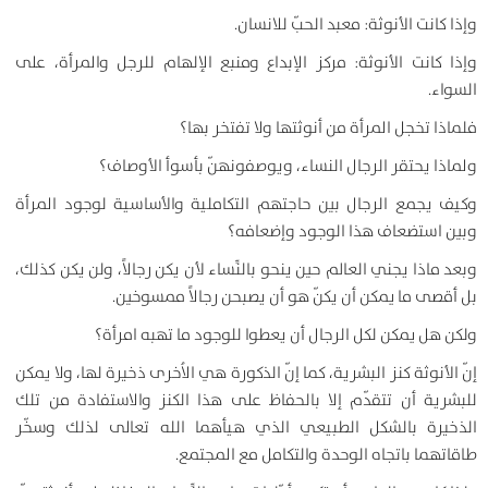
وإذا كانت الأنوثة: معبد الحبّ للانسان.
وإذا كانت الأنوثة: مركز الإبداع ومنبع الإلهام للرجل والمرأة، على
السواء.
فلماذا تخجل المرأة من أنوثتها ولا تفتخر بها؟
ولماذا يحتقر الرجال النساء، ويوصفونهنّ بأسوأ الأوصاف؟
وكيف يجمع الرجال بين حاجتهم التكاملية والأساسية لوجود المرأة
وبين استضعاف هذا الوجود وإضعافه؟
وبعد ماذا يجني العالم حين ينحو بالنِّساء لأن يكن رجالاً، ولن يكن كذلك،
بل أقصى ما يمكن أن يكنّ هو أن يصبحن رجالاً ممسوخين.
ولكن هل يمكن لكل الرجال أن يعطوا للوجود ما تهبه امرأة؟
إنّ الأنوثة كنز البشرية، كما إنّ الذكورة هي الاُخرى ذخيرة لها، ولا يمكن
للبشرية أن تتقدّم إلا بالحفاظ على هذا الكنز والاستفادة من تلك
الذخيرة بالشكل الطبيعي الذي هيأهما الله تعالى لذلك وسخّر
طاقاتهما باتجاه الوحدة والتكامل مع المجتمع.