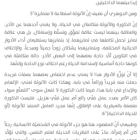
إبداعيتهما الداخليتين.
ومن الجوهري أن نضيف إنّ الأنوثة استطاعة لا متمايزة”5.
إنّ الذكورة والأنوثة متكاملان في الحياة، ولا يغني أحدهما عن الآخر،
والعلاقة بينهما ليست علاقة تفوُّق وتسلُّط وإستغلال، بل هي علاقة
تمايز تحمل تكاملها في تمايزهما، إذ بتمايزها يستطيعان أداء الأدوار
الحياتية المختلفة، وبتمايزهما يشكلان زوجاً جميلاً ومبدعاً، والإختلاف
في التكوين أكّد حاجة بعضهما إلى البعض الآخر: حالة متكافئة في
كونها حاجة أساسية لإستدامة الحياة رغم اختلاف نوع الحاجة وكمّها.
إلا أنّ توزُّع الأدوار هذا لا يعني عدم اختصاص بعضهما بصفات فريدة
جعلت منه فريداً ورائعاً في بابه، وهكذا كانت الأنوثة تعني: الإلهام
والإبداع في بابنا هذا، فيما كانت الذكورة لا تفعل سوى “التصنُّع سواء
كان الأمر بصدد عمل فنِّي رائع أم عمل فنِّي هزيل.. فليست الذكورة
متصفة بالعبقرية على الإطلاق، إنّها مجرد العامل المنفذ للأنوثة (أو
للحياة الداخلية)”6.
وطبيعي أنّ المقصود هنا هو جزء الأنوثة في الشخصيّة الانسانية: رجلاً
كان أم إمرأة، بناءً على النظريات الحديثة لعلم النفس، والتي تؤكِّد