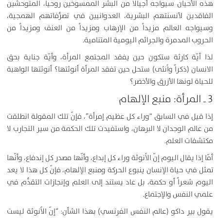
هذه الأحيان سيواجه أجيالاً من البشر الممسوخين روحياً، المتوحشين
الفاقدين لأنسنتهم البشرية، العدوانيين في تصرُّفاتهم الهمجية،
وسيواجه العالم مزيداً من الإرهاب ومزيداً من العنف ومزيداً من
الحروب المدمرة والجرائم اليومية المتنامية.
لذا أيّة كارثة ستكون حين يفقد المجتمع المرأة، وأيّة جناية بحق
الانسان (ذكراً واُنثى) ستحل حين تفقد المرأة أنوثتها؟ أنوثتها الواهبة
للحياة لونها الأزرق والأخضر؟
3 ـ المرأة: منبع الإلهام
إذا قيل في السابق “وراء كل عظيم إمرأة”، فإنّ تلك المقولة انطلقت
من عالم الوجدان لا البرهان، واستفيدت تلك الحكمة من سير التجارب لا
مكتشفات العلم.
أمّا إذا يقال اليوم إنّ الاُنوثة وراء كل إبداع، وأنّها مصدر كل إندفاع، وأنّها
تمثل في حياة الإنسان ينبوع الحركة ومنبع الإلهام، فإنّ كل هذا لا يعد
اليوم شعراً أو حكمة، بل عاد يستند إلى العلم وإنجازات التقدُّم في
علمي النفس والإجتماع.
يقول بير داكو (عالم النفس الفرنسي) بهذا الشأن: “إنّ الاُنوثة ليست