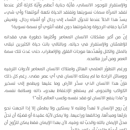
والإستقرار للوجود الانساني، فأيّة جناية أعظم وأيّة كارثة أكثر عندما
تفقد المرأة سمات نسويتها وتفتقد الحياة نكهة أنوثتها؟ وأي شيء
يسدّ هذا الخلأ عندما تتحوّل النِّساء إلى رجال أو أشباه رجال، وتعيش
الدُّنيا جفاف الرجولة وخشونتها دون لطف أنثوي أو نسمة نسوية؟
إنّ من أكبر مشكلات الانسان المعاصر وأكثرها خطورة هي فقدانه
للإطمئنان والإستقرار في حياته، وبالتالي باتت حياة الكثيرين تبتلى
بالملل والكلل وتُهدِّدها موجات القلق والإضطراب، حتى غدت تلك سمة
العصر ومن أبرز ملامحه.
ورغم التطوّر العلمي الهائل وامتلاك الانسان المعاصر لأدوات الترفيه
ووسائل الراحة ما لم يملكه الانسان في أي عصر مضى.. رغم كل ذلك
فإنّ هذا الانسان الذي سخّر الأرض وما عليها ويطمع إلى تسخير
الكواكب والنجوم، لم يستطع الإحتفاظ بهدوء ذاته وسلامة نفسه،
و”ماذا ينفع الانسان لو فقد نفسه وكسب العالم كلّه”؟
إنّ روح الإنسان لا تهدأ وقلبه لا يستكين ولا يطمئن إلا إذا اتجهت نحو
بارئها ومبدأها، وخالقها وراعيها، ولا يمكن لأيّة عقيدة أو قضيّة أن تحلّ
محلّ الإيمان بالله والحبّ له وفيه، لأن بهذا الإيمان فقط يمكن للرُّوح أن
تكون أبديّة وللحبّ أن يكون خالداً..