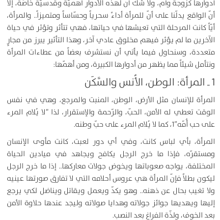
أدوارها كزوجة وأُم، ولا شك أنّ لهذه الأدوار أهميّة وقدسيّة خاصّة، إلا
أنّ الواقع يدلّنا على أنّ للمرأة أداءً سحرياً وحسّاساً ومتميزاً.. والمرأة،
أيّاً كانت المرحلة التي تعيشها في حياتها، فهي تتأثر وتؤثر في حياة
الآخرين ما لم يؤثر فيهم مخلوق عادي آخر، وهذا التأثير يبرز من مجارٍ
متعددة، وسنحاول فيما يأتي أن نستشرف بعضاً من عطاءات المرأة
ونتأمل شيئاً مما يظهر من أدوارها الكبيرة، ومن أهمّها:
1 ـ المرأة: الوطن، الأُنس والسَّكَن
المرأة للإنسان مثل الأرض، الوطن، المنبت والمرجع، وهي في نفس
الوقت تعطي له الأمن، الحبّ، والرّحمة والإستقرار، لذا “لا يُلام المرء
على حب أُمّه”1، كما لا يُلام المرء على حبّ وطنه.
المرأة، بأي لباس كانت، وفي أي دور لعبت، كانت مأوى الإنسان
ومستقرّه، فإذا ما خرج الرجل يكافح ويجاهد في ميادين الحياة
المختلفة، يواجه صعوباتها ويخوض جولات معاركها.. إذا ما خرج الرجل
ليكون بطلاً فإنّ المرأة هي عروس أحلامه التي لا تفارق صورتها عينيه
ولا تغيب بحال عن ذهنه.. وهو يكدّ ويعمل ويقاتل ويناضل لكي يرجع
إليها ويهديها جوائز جولاته وهدايا صولاته وليجد عندها حلاوة الأمن
بعد الخوف، ولذّة الفراغ بعد النصب.