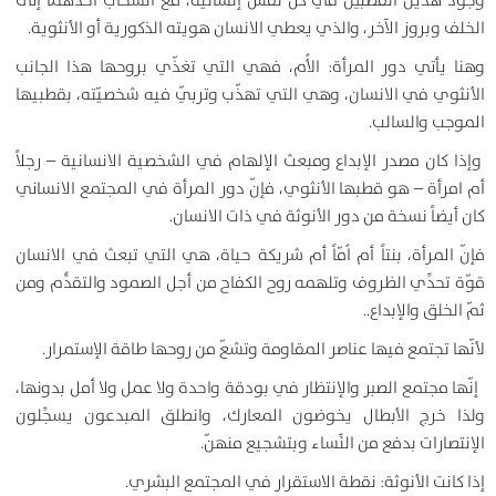
وجود هذين القطبين في كل نفس إنسانية، مع انسحاب أحدهما إلى
الخلف وبروز الآخر، والذي يعطي الانسان هويته الذكورية أو الأنثوية.
وهنا يأتي دور المرأة: الأُم، فهي التي تغذّي بروحها هذا الجانب
الأنثوي في الانسان، وهي التي تهذّب وتربّي فيه شخصيّته، بقطبيها
الموجب والسالب.
وإذا كان مصدر الإبداع ومبعث الإلهام في الشخصية الانسانية – رجلاً
أم امرأة – هو قطبها الأنثوي، فإنّ دور المرأة في المجتمع الانساني
كان أيضاً نسخة من دور الأنوثة في ذات الانسان.
فإنّ المرأة، بنتاً أم اُمّاً أم شريكة حياة، هي التي تبعث في الانسان
قوّة تحدِّي الظروف وتلهمه روح الكفاح من أجل الصمود والتقدُّم ومن
ثمّ الخلق والإبداع..
لأنّها تجتمع فيها عناصر المقاومة وتشعّ من روحها طاقة الإستمرار.
إنّها مجتمع الصبر والإنتظار في بودقة واحدة ولا عمل ولا أمل بدونها،
ولذا خرج الأبطال يخوضون المعارك، وانطلق المبدعون يسجِّلون
الإنتصارات بدفع من النِّساء وبتشجيع منهنّ.
إذا كانت الأنوثة: نقطة الاستقرار في المجتمع البشري.