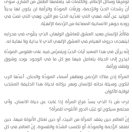
توفّرها وسائل الإعلام، والكلمات قد يتعلّمها الطفل من الشارع، سوى
أنّ رشحات الحبّ والرَّحمة، وزفّات المودّة والرأفة لن يكون لها بديلاً
للوليد عن أُمّه، فهي التي تغذّيه الحبّ مع اللّبن، وهي التي تصبّ في
روحه جوهر الانسانية المصاغة من الرِّحمة الإلهيّة.
فالأُمّ للإنسان معبد العشق للعاشق الولهان، الذي يتلّوى في محرابه
ليتهجى حروف الهيام في العشق الإلهي الذي لا بداية ولا نهاية له..
إنّه يرتّل في هذا المعبد آيات الحبّ ويتمرّس فيه على طقوس المودّة
ليخرج إلى الحياة يتعامل فيها مع كل ما في الوجود بوجد وشوق
ولطف ورأفة.
المرأة إذن ملاك الرَّحمن ومظهر أسماء المودّة والحنان، أعدّها الرب
لتكون وسيلة نجاته للإنسان ونهر بركاته لحياة هذا الخليفة المنتخب
لولاية الأكوان.
ترى مَن ذا الذي يسدّ فراغ المرأة إذا غابت عن حياة الانسان، وأي
مجتمع سيكون لو غيّب الدور الاُنثوى للمرأة؟
إنّ العالم حين يفقد المرأة من البيت، أو حين تغتال الاُنوثة فيها، حين
تفتقد الرَّّحمة والمودّة، أو تكتسب الشدّة والقسوة.. إنّ العالم في كل