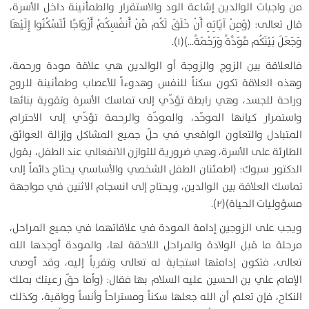
من واجبات الوالدين إشاعة الود والاستقرار والطمأنينة داخل الأسرة،
قال تعالى: (وَمِنْ آيَاتِهِ أَنْ خَلَقَ لَكُم مِّنْ أَنفُسِكُمْ أَزْوَاجًا لِّتَسْكُنُوا إِلَيْهَا
وَجَعَلَ بَيْنَكُم مَّوَدَّةً وَرَحْمَةً…)(۱).
فالعلاقة بين الزوج والزوجة أو الوالدين هي علاقة مودة ورحمة،
وهذه العلاقة تكون سكناً للنفس وهدوءاً للأعصاب وطمأنينة للروح
وراحة للجسد، وهي رابطة تؤدّي إلى تماسك الأسرة وتقوية بنائها
واستمرار كيانها الموحّد، والمودّة والرحمة تؤدّي إلى الاحترام
المتبادل والتعاون الواقعي في حلّ جميع المشاكل وإزالة العوائق
الطارئة على الأسرة، وهي ضرورية للتوازن الانفعالي عند الطفل، يقول
الدكتور سبوك: (اطمئنان الطفل الشخصي والأساسي يحتاج دائماً إلى
تماسك العلاقة بين الوالدين، ويحتاج إلى انسجام الاثنين في مواجهة
مسؤوليات الحياة)(۲).
ويجب على الزوجين إدامة المودة في علاقاتهما في جميع المراحل،
مرحلة ما قبل الولادة والمراحل اللاحقة لها، والمودة أوجدها الله
تعالى، فتكون إدامتها استجابة له تعالى وتقرباً إليه، وقد أوصى
الإمام علي بن الحسين عليه السلام بها فقال: (وأما حقّ رعيتك بملك
النكاح، فإن تعلم أن الله جعلها سكناً ومستراحاً وأنساً وواقية، وكذلك