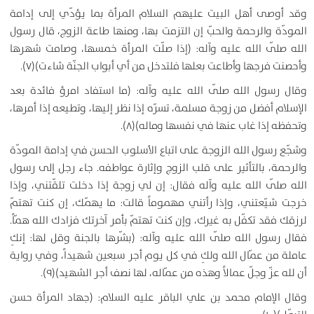
وقد أوصى أهل البيت عليهم السلام المرأة بما يؤدّي إلى إدامة
المودّة والرحمة والحبّ إن التزمت بها، ومنها طاعة الزوج، قال رسول
الله صلّى الله عليه وآله: (إذا صلّت المرأة خمسها، وصامت شهرها
وأحصنت فرجها وأطاعت بعلها فلتدخل من أي أبواب الجنّة شاءت)(۷).
وقال رسول الله صلّى الله عليه وآله: (ما استفاد امرؤ فائدة بعد
الإسلام أفضل من زوجة مسلمة، تسرّه إذا نظر إليها، وتطيعه إذا أمرها،
وتحفظه إذا غاب عنها في نفسها وماله)(۸).
وشجّع رسول الله الزوجة على اتباع الأسلوب الحسن في إدامة المودّة
والرحمة، بالتأثير على قلب الزوج وإثارة عواطفه. جاء رجل إلى رسول
الله صلّى الله عليه وآله فقال: إن لي زوجة إذا دخلت تلقّتني، وإذا
خرجت شيّعتني، وإذا رأتني مهموماً قالت: ما يهمّك، إن كنت تهتمّ
لرزقك فقد تكفّل به غيرك، وإن كنت تهتمّ بأمر آخرتك فزادك الله همّاً.
فقال رسول الله صلّى الله عليه وآله: (بشّرها بالجنة وقل لها: إنكِ
عاملة من عمّال الله ولكِ في كل يوم أجر سبعين شهيداً، وفي رواية
أن لله عزّ وجلّ عمالاً وهذه من عمّاله، لها نصف أجر الشهيد)(۹).
وقال الإمام محمد بن علي الباقر عليه السلام: (جهاد المرأة حسن