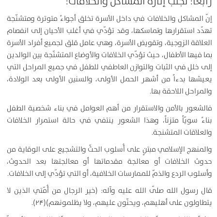
رابعاً: تجنّب إثارة المشاكل والخلافات:
إنّ المشاكل والخلافات في داخل الأسرة تخلق أجواءً متوترة ومتشنّجة
تهدّد استقرارها وتماسكها، وقد تؤدّي في أغلب الأحيان إلى انفصام
العلاقة الزوجية، وتقويض الأسرة، وهي عامل قلق لجميع أفراد الأسرة
بما فيها الأطفال، حيث تؤدّي الخلافات والأوضاع المتشنّجة بين الوالدين
إلى خلل في الثبات والتوازن العاطفي للطفل في جميع المراحل التي
يعيشها بدءاً من أشهر الحمل الأولى، والسنين الأولى بعد الولادة،
والمراحل اللاحقة بها.
فالشعور بالأمن والاستقرار من أهم العوامل في بناء شخصية الطفل
بناءً سويّاً متزناً، وهذا الشعور ينتفي في حالة استمرار الخلافات
والعلاقات المتشنجة.
والمنهج الإسلامي مبتنٍ على أُسلوب الحثّ والتشجيع على الوقاية من
حدوث الخلافات أو معالجة مقدماتها أو معالجتها بعد الحدوث،
وأسلوب الردع والذمّ للممارسات الخلافية، أو التي تؤدّي إلى الخلافات.
قال رسول الله صلّى الله عليه وآله: (خير الرجال من أُمّتي الذين لا
يتطاولون على أهليهم، ويحنّون عليهم، ولا يظلمونهم)(۲۴).