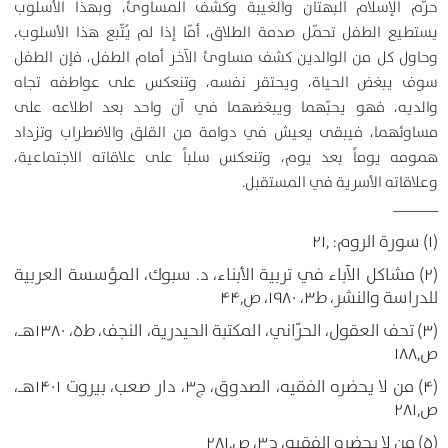
حرّم الإسلام البهتان والغيبة وكشف المساوئ، وبهذا الأسلوب
يستطيع الطفل تحمّل صدمة الطلاق، أمّا إذا لم يُتّبع هذا الأسلوب،
وحاول كل من الوالدين كشف مساوئ الآخر أمام الطفل، فإن الطفل
سوف يبغض الحياة، ويحتقر نفسه، وتنعكس على عواطفه تجاه
والديه، فهو يحبّهما ويبغضهما في آن واحد بعد اطلاعه على
مساوئهما، فيبقى يعيش في دوامة من القلق والاضطراب وتزداد
همومه يوماً بعد يوم، وتنعكس سلباً على علاقاته الاجتماعية،
وعلاقاته الأسرية في المستقبل.
ـــــــــــــــ
(۱) سورة الروم: ۲۱٫
(۲) مشاكل الآباء في تربية الأبناء، د. سبوك، المؤسسة العربية
للدراسة والنشر، ط۳، ۱۹۸۰، ص۴۴٫
(۳) تحف العقول، الحرّاني، المكتبة الحيدرية، النجف، ط۵، ۱۳۸۰هـ،
ص۱۸۸٫
(۴) من لا يحضره الفقيه، الصدوق، ج۳، دار صعب، بيروت ۱۴۰۱هـ،
ص۲۸۱٫
(۵) من لا يحضره الفقيه، ج۳، ص۲۸۱٫