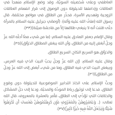
العاطفي وعلى شخصيته السويّة، وقد وضع الإسلام منهجاً في
العلاقات وإدامتها للحيلولة دون الوصول إلى قرار انفصام العلاقات
الزوجية وتهديم الأسرة، فحذّر من الطلاق في مواضع مختلفة، قال
رسول الله (صلّى الله عليه وآله): (أوصاني جبرئيل عليه السلام بالمرأة
حتّى ظننت أنه لا ينبغي طلاقها إلاّ من فاحشة مبيّنة)(۳۴).
وقال الإمام جعفر الصادق عليه السلام: (ما من شيء ممّا أحلّه الله عزّ
وجلّ أبغض إليه من الطلاق، وأن الله يبغض المطلاق الذوّاق)(۳۵).
والذوّاق هو السريع النكاح، السريع الطلاق.
وقال عليه السلام: (إن الله عزّ وجلّ يحبّ البيت الذي فيه العرس،
ويبغض البيت الذي فيه الطلاق، وما من شيء أبغض إلى الله عزّ وجلّ
من الطلاق)(۳۶).
وحثّ الإسلام على اتخاذ التدابير الموضوعية للحيلولة دون وقوع
الطلاق، فدعا إلى توثيق رباط المودّة والمحبّة، ودعا إلى حلّ المشاكل
والخلافات التي تؤدّي إلى الطلاق، فأمر بالعشرة بالمعروف، قال الله
تعالى: (.. وَعَاشِرُوهُنَّ بِالْمَعْرُوفِ فَإِن كَرِهْتُمُوهُنَّ فَعَسَى أَن تَكْرَهُواْ
شَيْئًا وَيَجْعَلَ اللّهُ فِيهِ خَيْرًا كَثِيرً)(۳۷).