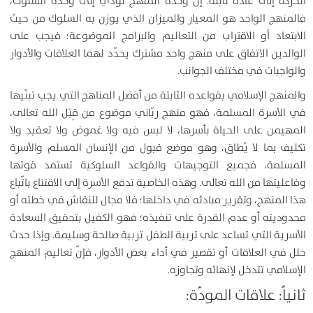
الحركة إلى عادة ثابتة. إنّ وحدة المنهج تؤدّي إلى وحدة السلوك،
فالمنهج الواحد هو المعيار والميزان الذي يوزن به السلوك من حيث
الابتعاد أو الاقتراب من التعاليم والبرامج الموضوعة؛ فيجب على
الوالدين الاتفاق على منهج واحد مشترك يحدّد لهما العلاقات والأدوار
والواجبات في مختلف الجوانب.
والمنهج الإسلامي بقواعده الثابتة من أفضل المناهج التي يجب تبنّيها
في الأسرة المسلمة، فهو منهج ربّاني موضوع من قِبَل الله تعالى،
المهيمن على الحياة بأسرها، لا لبس فيه ولا غموض ولا تعقيد ولا
تكليف بما لا يُطاق، وهو موضع قبول من الإنسان المسلم والأسرة
المسلمة، فجميع التوجيهات والقواعد السلوكية تستمد قوتها
وفاعليتها من الله تعالى. وهذه الخاصية تدفع الأسرة إلى الاقتناع باتّباع
هذا المنهج، وتقرير مبادئه في داخلها؛ فلا مجال للنقاش في خطته أو
محدوديته أو عدم القدرة على تنفيذه؛ فهو الكفيل بتحقيق السعادة
الأسرية التي تساعد على تربية الطفل تربية صالحة وسليمة. وإذا حدث
خلل في العلاقات أو تقصير في أداء بعض الأدوار، فإنّ تعاليم المنهج
الإسلامي تتدخل لإنهائه وتجاوزه.
ثانياً: علاقات المودّة: