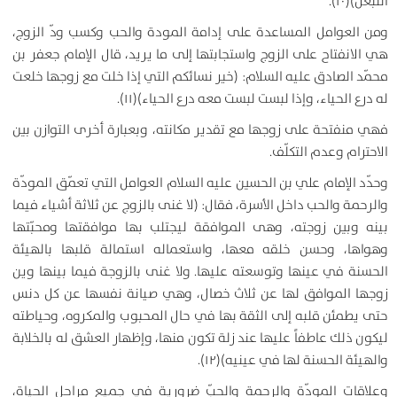
التبعّل)(۱۰).
ومن العوامل المساعدة على إدامة المودة والحب وكسب ودّ الزوج،
هي الانفتاح على الزوج واستجابتها إلى ما يريد، قال الإمام جعفر بن
محمّد الصادق عليه السلام: (خير نسائكم التي إذا خلت مع زوجها خلعت
له درع الحياء، وإذا لبست لبست معه درع الحياء)(۱۱).
فهي منفتحة على زوجها مع تقدير مكانته، وبعبارة أخرى التوازن بين
الاحترام وعدم التكلّف.
وحدّد الإمام علي بن الحسين عليه السلام العوامل التي تعمّق المودّة
والرحمة والحب داخل الأسرة، فقال: (لا غنى بالزوج عن ثلاثة أشياء فيما
بينه وبين زوجته، وهى الموافقة ليجتلب بها موافقتها ومحبّتها
وهواها، وحسن خلقه معها، واستعماله استمالة قلبها بالهيئة
الحسنة في عينها وتوسعته عليها. ولا غنى بالزوجة فيما بينها وين
زوجها الموافق لها عن ثلاث خصال، وهي صيانة نفسها عن كل دنس
حتى يطمئن قلبه إلى الثقة بها في حال المحبوب والمكروه، وحياطته
ليكون ذلك عاطفاً عليها عند زلة تكون منها، وإظهار العشق له بالخلابة
والهيئة الحسنة لها في عينيه)(۱۲).
وعلاقات المودّة والرحمة والحبّ ضرورية في جميع مراحل الحياة،