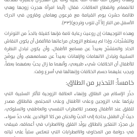
للانفصام وانقطاع العلاقات، فقال: (أيما امرأة هجرت زوجها وهي
ظالمة حشرت يوم القيامة مع فرعون وهامان وقارون في الدرك
الأسفل من النار إلاّ أن تتوب وترجع)(۳۳).
وهذه التوجيهات إن روعيت رعاية تامة فإنها كفيلة بالحدّ من التوترات
والتشنّجات، وإذا لم يستطع الزوجان مراعاتها فالأفضل أن يكون النقاش
الحاد والمتشنّج بعيداً عن مسامع الأطفال، وأن يكون تبادل النظرة
السلبية وتبادل الاتهامات والإهانات بعيداً عن مسامعهم، وأن يوضّح
للأطفال أن الخلافات شيء طبيعي، وأنهما ما زال يحبّ بعضهما بعضاً،
ويجب عليهما حسم الخلافات وإنهائها في أسرع وقت.
خامساً: التحذير من الطلاق:
حذّر الإسلام من الطلاق وإنهاء العلاقة الزوجية للآثار السلبية التي
يتركها على الزوجين وعلى الأطفال وعلى المجتمع، فالطلاق مصدر
للقلق عند الأطفال ومصدر للاضطراب النفسي والعاطفي والسلوكي،
حيث أن الطفل بحاجة إلى الحبّ والحنان من كلا الوالدين على حدّ سواء،
بل مجرّد التفكير بالطلاق يولّد القلق والاضطراب في أعماقه، فيبقى
في دوامة من المخاوف والاضطرابات التي تنعكس سلباً على ثباته