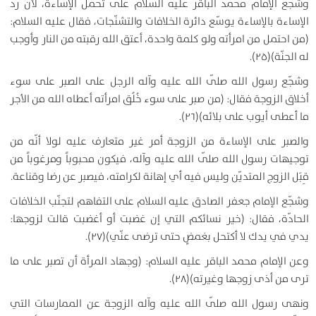
وشجّع الإمام محمّد الباقر عليه السلام على تحمّل الإساءة، لأن ردّ
الإساءة بالإساءة يوسّع دائرة الخلافات والتشنّجات، فقال عليه السلام:
(من احتمل من امرأته ولو كلمة واحدة، أعتق الله رقبته من النار وأوجب
له الجنّة)(۲۵).
وشجّع رسول الله صلّى الله عليه وآله الرجل على الصبر على سوء
أخلاق الزوجة فقال: (من صبر على سوء خُلُق امرأته أعطاه الله من الأجر
ما أعطى أيوب على بلائه)(۲۶).
والصبر على الإساءة من الزوجة أمر غير متعارف عليه لولا أنّه من
توجيهات رسول الله صلّى الله عليه وآله، فيكون محبوباً ومرغوباً من
قِبَل الزوج المتديّن وليس فيه أي إهانة لكرامته، فيصبر عن رضا وقناعة.
وشجّع الإمام جعفر الصادق عليه السلام على التفاهم لتجنّب الخلافات
الحادّة، فقال: (خير نسائكم التي إن غضبت أو أغضبت قالت لزوجها:
يدي في يدك لا أكتحل بغمضٍ حتى ترضى عنّي)(۲۷).
وعن الإمام محمد الباقر عليه السلام: (وجهاد المرأة أن تصبر على ما
ترى من أذى زوجها وغيرته)(۲۸).
ونهى رسول الله صلّى الله عليه وآله الزوجة عن الممارسات التي