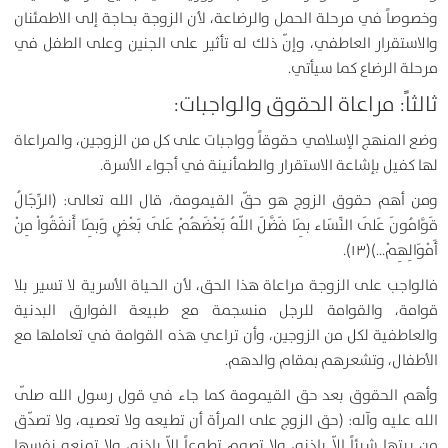
وخصوصاً في مرحلة الحمل والرضاعة، لأن الزوجة بحاجة إلى الاطمئنان
والاستقرار العاطفي، وإنّ ذلك له تأثير على الجنين وعلى الطفل في
مرحلة الرضاع كما سيأتي.
ثالثاً: مراعاة الحقوق والواجبات:
وضع المنهج الإسلامي حقوقاً وواجبات على كل من الزوجين، والمراعاة
لها كفيل بإشاعة الاستقرار والطمأنينة في أجواء الأسرة.
ومن أهم حقوق الزوج هو حقّ القيمومة، قال الله تعالى: (الرِّجَالُ
قَوَّامُونَ عَلَى النِّسَاء بِمَا فَضَّلَ اللّهُ بَعْضَهُمْ عَلَى بَعْضٍ وَبِمَا أَنفَقُواْ مِنْ
أَمْوَالِهِمْ…)(۱۳).
فالواجب على الزوجة مراعاة هذا الحق، لأن الحياة الأسرية لا تسير بلا
قوامة، والقوامة للرجل منسجمة مع طبيعة الفوارق البدنية
والعاطفية لكل من الزوجين، وأن تراعي هذه القوامة في تعاملها مع
الأطفال، وتشعرهم بمقام والدهم.
وأهم الحقوق بعد حق القيمومة كما جاء في قول رسول الله صلّى
الله عليه وآله: (حق الزوج على المرأة أن تطيعه ولا تعصيه، ولا تصدّق
من بيتها شيئاً إلاّ بإذنه، ولا تصوم تطوعاً إلاّ بإذنه، ولا تمنعه نفسها