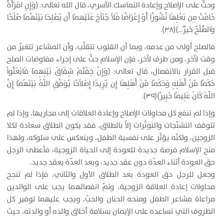
وحثّ على الإصلاح وإعادة التماسك الأسري، قال الله تعالى: (وَإِنِ امْرَأَةٌ
خَافَتْ مِن بَعْلِهَا نُشُوزًا أَوْ إِعْرَاضًا فَلاَ جُنَاْحَ عَلَيْهِمَا أَن يُصْلِحَا بَيْنَهُمَا صُلْحًا
وَالصُّلْحُ خَيْرٌ…)(۳۸).
فالصلح أولى من عدمه، وبما أن القلوب تتقلّب، وأن المشاعر تتغيّر من
وقت لآخر، ومن طرف لآخر، فإن الإسلام حثّ على إجراء مفاوضات الصلح
قبل القرار بالانفصال، قال تعالى: (وَإِنْ خِفْتُمْ شِقَاقَ بَيْنِهِمَا فَابْعَثُواْ
حَكَمًا مِّنْ أَهْلِهِ وَحَكَمًا مِّنْ أَهْلِهَا إِن يُرِيدَا إِصْلاَحًا يُوَفِّقِ اللّهُ بَيْنَهُمَا إِنَّ
اللّهَ كَانَ عَلِيمًا خَبِيرً)(۳۹).
وإذا لم تنفع كل محاولات الإصلاح وإعادة العلاقات إلى مجاريها، وإذا لم
تتوقف التشنّجات والتوتّرات إلاّ بالطلاق، فقد يكون الطلاق سعادة لكلا
الزوجين، ولكنّه يؤثّر على نفسية الطفل، وينعكس على سلوكه، ولهذا
منح الإسلام فرصة جديدة للعودة إلى الحياة الزوجية، فأعطى الرجل
حق العودة أثناء العدّة دون عقد جديد، وبعد العدّة بعقد جديد.
وجعل للرجل حق العودة بعد الطلاق الأول والثاني، فإذا لم تنجح
محاولات إعادة العلاقة الزوجية، وتمّ انفصالهما يجب على الوالدين
مراعاة مشاعر الطفل ومنحه الحنان والحبّ، ويجب عليهما توفير كل
الظروف التي تساعده على الإيمان بسلامة أخلاق والده أو والدته، حيث