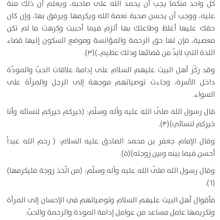
كل واحد منكما يجب أن يحمد الله على صاحبه، ويعلم أن ذلك منة
عليه، ووجب أن يحسن صحبة نعمة الله ويكرمها ويرفق بها، وإن كان
حقك عليها أغلظ وطاعتك بها ألزم فيما أحببت وكرهت ما لم تكن
معصية، فإن لها حق الرحمة والمؤانسة وموضع السكون إليها قضاء
اللذة التي لابدّ من قضائها وذلك عظيم..)(۳).
وقد ركّز أهل البيت عليهم السلام على إدامة علاقات الحبّ والمودّة
داخل الأسرة، وجاءت توصياتهم موجهة إلى الرجل والمرأة على
السواء.
قال رسول الله صلّى الله عليه وآله وسلّم: (خيركم خيركم لنسائه وأنا
خيركم لنسائي)(۴).
وقال الإمام جعفر بن محمد الصادق عليه السلام: ( رحم الله عبداً
أحسن فيما بينه وبين زوجته)(۵).
وقال رسول الله صلّى الله عليه وآله وسلّم: (من اتّخذ زوجة فليكرمها)
(۶).
فأقوال أهل البيت عليهم السلام وتوصياتهم في الإحسان إلى المرأة
وتكريمها عامل مساعد من عوامل إدامة المودة والرحمة والحبّ.