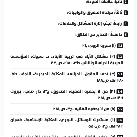
ثانياً: علاقات المودّة:
ثالثاً: مراعاة الحقوق والواجبات:
رابعاً: تجنّب إثارة المشاكل والخلافات:
خامساً: التحذير من الطلاق:
(۱) سورة الروم: ۲۱٫
(۲) مشاكل الآباء في تربية الأبناء، د. سبوك، المؤسسة
العربية للدراسة والنشر، ط۳، ۱۹۸۰، ص۴۴٫
(۳) تحف العقول، الحرّاني، المكتبة الحيدرية، النجف، ط۵،
۱۳۸۰هـ، ص۱۸۸٫
(۴) من لا يحضره الفقيه، الصدوق، ج۳، دار صعب، بيروت
۱۴۰۱هـ، ص۲۸۱٫
(۵) من لا يحضره الفقيه، ج۳، ص۲۸۱٫
(۶) مستدرك الوسائل، النوري، المكتبة الإسلامية، طهران
۱۳۸۳هـ، ج۲، ص۵۵۰٫