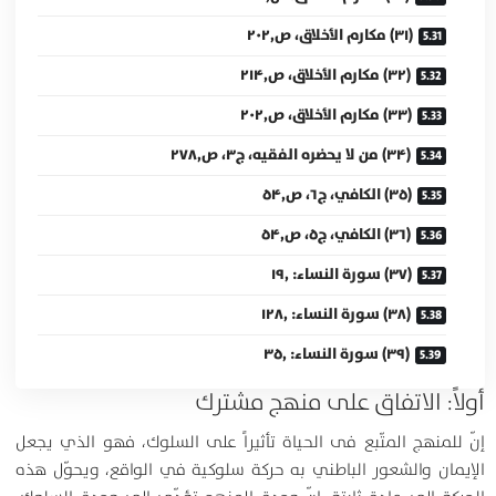
(۳۱) مكارم الأخلاق، ص۲۰۲٫
(۳۲) مكارم الأخلاق، ص۲۱۴٫
(۳۳) مكارم الأخلاق، ص۲۰۲٫
(۳۴) من لا يحضره الفقيه، ج۳، ص۲۷۸٫
(۳۵) الكافي، ج۶، ص۵۴٫
(۳۶) الكافي، ج۵، ص۵۴٫
(۳۷) سورة النساء: ۱۹٫
(۳۸) سورة النساء: ۱۲۸٫
(۳۹) سورة النساء: ۳۵٫
أولاً: الاتفاق على منهج مشترك
إنّ للمنهج المتّبع فى الحياة تأثيراً على السلوك، فهو الذي يجعل
الإيمان والشعور الباطني به حركة سلوكية في الواقع، ويحوّل هذه