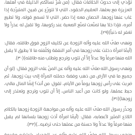
تؤدّي إلى حدوث الخلافات فقال: (من شرّ نسائكم الذليلة في أهلها،
العزيزة مع بعلها، العقيم الحقود، التي لا تتورّع عن قبيح، المتبرّجة إذا
غاب عنها زوجها، الحصان معه إذا حضر، التي لا تسمع قوله، ولا تطيع
أمره، فإذا خلا بها تمنّعت تمنّع الصعبة عند ركوبها، ولا تقبل له عذراً ولا
تغفر له ذنباً)(۲۹).
ونهى صلّى الله عليه وآله الزوجة عن تكليف الزوج فوق طاقته، فقال:
(أيّما امرأة دخلت على زوجها في أمر النفقة وكلّفته ما لا يطيق لا يقبل
الله منها صرفاً ولا عدلاً إلاّ أن تتوب وترجع وتطلب منه طاقته)(۳۰).
ونهى رسول الله صلّى الله عليه وآله عن المنّ على الزوج فقال: (لو أن
جميع ما في الأرض من ذهب وفضة حملته المرأة إلى بيت زوجها، ثم
ضربت على رأس زوجها يوماً من الأيام، تقول: من أنت؟ إنّما المال مالي،
حبط عملها، ولو كانت من أعبد الناس، إلاّ أن تتوب وترجع وتعتذر إلى
زوجها)(۳۱).
وحذّر رسول الله صلّى الله عليه وآله من مواجهة الزوجة زوجها بالكلام
اللاذع المثير لأعصابه، فقال: (أيّما امرأة آذت زوجها بلسانها لم يقبل
منها صرفاً ولا عدلاً ولا حسنة من عملها حتى ترضيه…)(۳۲).
ونهى رسول الله صلّى الله عليه وآله عن الهجران باعتباره مقدمة