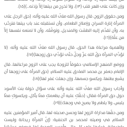
وإن كانت على ظهر قتب (۱۴)، ولا تخرج من بيتها إلاّ بإذنه…)(۱۵).
ومن حقوق الزوج، قال رسول الله صلّى الله عليه وآله: (حق الرجل على
المرأة إنارة السراج، وإصلاح الطعام، وأن تستقبله عند باب بيتها فترحّب
به، وأن تقدّم إليه الطشت والمنديل، وتوضّئه، وأن لا تمنعه نفسها إلاّ
من علّة)(۱۶).
ولأهمية مراعاة هذا الحق، قال رسول الله صلّى الله عليه وآله: (لا
تؤدّي المرأة حقّ الله عزّ وجلّ حتّى تؤدّي حق زوجها)(۱۷).
ووضع المنهج الإسلامي حقوقاً للزوجة يجب على الزوج مراعاتها، قال
الإمام جعفر بن محمد الصادق عليه السلام: (حق المرأة على زوجها أن
يشبع بطنها، ويكسو جسمها، وإن جهلت غفر لها)(۱۸).
وأجاب رسول الله صلّى الله عليه وآله على سؤال خولة بنت الأسود
حول حق المرأة فقال: (حقّكِ عليه أن يطعمكِ ممّا يأكل، ويكسوكِ ممّا
يلبس، ولا يلطم ولا يصيح في وجهك)(۱۹).
ومن حقّها مداراة الزوج لها وحسن صحبته لها، قال أمير المؤمنين عليه
السلام في وصيته لمحمد بن الحنفية: (إنّ المرأة ريحانة وليست
بقهرمانة، فدارها على كل حال، وأحسن الصحبة لها فيصفو عيشك)