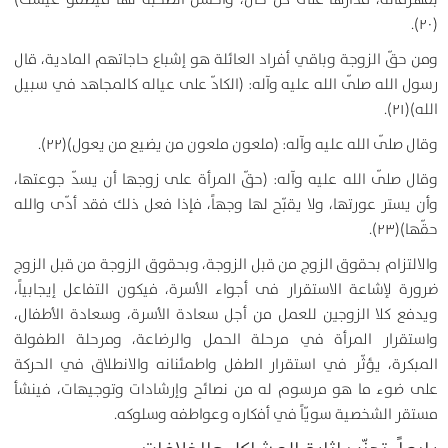
(۲۰).
ومن حقّ الزوجة وباقي أفراد العائلة هو إشباع حاجاتهم المادية، قال
رسول الله صلّى الله عليه وآله: (الكادّ على عياله كالمجاهد في سبيل
الله)(۲۱).
وقال صلّى الله عليه وآله: (ملعون ملعون من يضيع من يعول)(۲۲).
وقال صلّى الله عليه وآله: (حقّ المرأة على زوجها أن يسدّ جوعتها،
وأن يستر عورتها، ولا يقبّح لها وجهاً، فإذا فعل ذلك فقد أدّى والله
حقّها)(۲۳).
والالتزام بحقوق الزوج من قبل الزوجة، وبحقوق الزوجة من قبل الزوج
ضرورة لإشاعة الاستقرار فى أجواء الأسرة، فيكون التفاعل إيجابياً،
ويدفع كلا الزوجين للعمل من أجل سعادة الأسرة، وسعادة الأطفال،
واستقرار المرأة في مرحلة الحمل والرضاعة، ومرحلة الطفولة
المبكرة، يؤثّر في استقرار الطفل واطمئنانه والانطلاق في الحركة
على ضوء ما هو مرسوم له من نصائح وإرشادات وتوجيهات، فينشأ
مستقر الشخصية سويّاً في أفكاره وعواطفه وسلوكه.