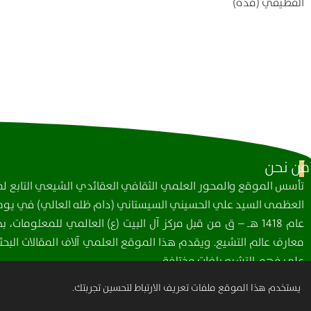
القطيفي (قده)
مَن نحن
تأسس الموقع والمحور العلمي الثقافي العقائدي الشيعي التابع لمك
العظمى السيد علي الحسيني السيستاني (دام ظله العالي) في يوم 
عام 1418 هـ – ق من قبل مركز آل البيت (ع) العالمي للمعلومات
معارف عالم التشيع. ويقدم هذا الموقع العلمي آلاف المقالات البحثي
على فهم التشيع بلغات مختلفة.
يستخدم هذا الموقع ملفات تعريف الارتباط لتحسين تجربتك.