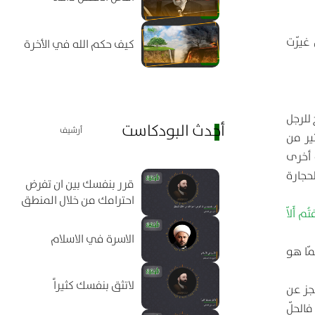
غيّرت
كيف حكم الله في الأخرة
 للرجل
أحدث البودكاست
أرشيف
ثير من
 أخرى
لحجارة
قرر بنفسك بين ان تفرض
احترامك من خلال المنطق
ُم أَلاّ
الاسرة في الاسلام
ّا هو
لاتثق بنفسك كثيراً
عجز عن
فالحلّ