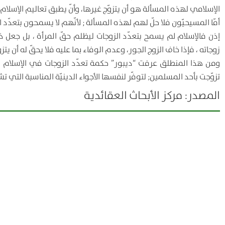
الإسلامي لهذه المسألة هو أن يتزوّج غيرها، وأنّ يطبق تعاليم الإسلام
أمّا المسيحيّون فلا حلّ لهم لهذه المسألة ; لأنّهم لا يسمحون بتعدّد ال
إذن فالإسلام لم يسمح بتعدّد الزوجات ليظلم حقّ المرأة ، بل جعل ذلك
زوجاته ، فإذا خاف الزوج الجور، وعدم الوفاء بما عليه فلا يحقّ له أن يتز
ومن هذا المنطلق عرفت “ديبور” حكمة تعدّد الزوجات في الإسلام ، ثمّ
تزوّجت بأحد المسلمين; لتوفّر لنفسها الأجواء الدينيّة المناسبة التي تش
المصدر: مركز الأبحاث العقائدية