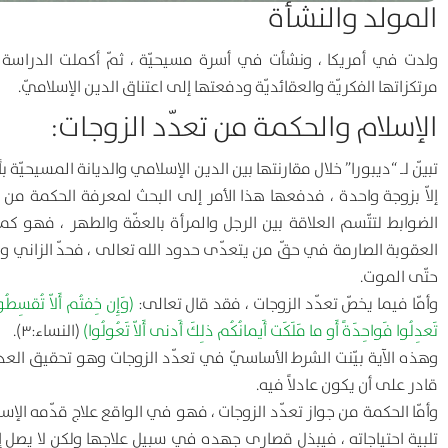
المولد والنشأة
ولدت في أمريكا ، ونشأت في أسرة مسيحيّة ، ثمّ أكملت الدراسة ال
مرتكزاتها الفكريّة والعقائديّة ودفعتها إلى اعتناق الدين الإسلاميّ.
الإسلام والحكمة من تعدّد الزوجات:
تبيّن لـ “ديبورا” خلال مقارنتها بين الدين الإسلامي والديانة المسيحيّة ب
إلاّ بزوجة واحدة ، فدفعها هذا الأمر إلى البحث لمعرفة الحكمة من تع
الضوابط لتتّسم العلاقة بين الرجل والمرأة بالعفّة والطهر ، فهو كما
العقوبة الصارمة في حقّ من يتعدّى حدود الله تعالى ، فحدّ الزاني والزان
حتّى الموت.
وأمّا فيما يخصّ تعدّد الزوجات ، فقد قال تعالى:
(وَإِن خِفتُم أَلاّ تُقسِطُ
تَعدِلُوا فَواحِدَةً أَو ما مَلَكَت أَيمانُكُم ذلِكَ أَدنى أَلاّ تَعُولُوا)
(النساء:۳).
وهذه الآية بيّنت الشرط الأساسيّ في تعدّد الزوجات وهو تحقيق العد
قادر على أن يكون عادلاً فيه.
وأمّا الحكمة من جواز تعدّد الزوجات ، فهو في الواقع علاج قدّمه الإسل
تلبية احتياجاته ، فيبذل قصارى جهده في سبيل علاجها ولكن لا يصل إلى