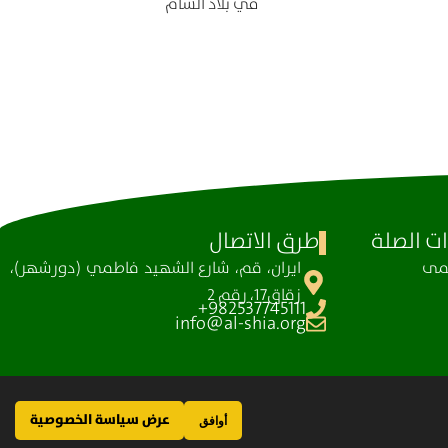
في بلاد الشام
ت الصلة
طرق الاتصال
ظمی
ايران، قم، شارع الشهيد فاطمي (دورشهر)،
زقاق17، رقم 2
982537745111+
info@al-shia.org
عرض سياسة الخصوصية
أوافق