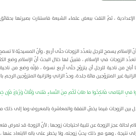
إعدادية ، ثمّ التقت ببعض علماء الشيعة فاستنارت بصيرتها بحقائق 
أنّ الإسلام يسمح للرجل بتعدّد الزوجات حتّى أربع ، وأنّ المسيحيّة لا تسمح
دّد الزوجات في الإسلام ، فتبيّن لها خلال البحث أنّ الإسلام وضع الك
 أباح من ناحية للرجل أن يتزوّج حتّى أربع نسوة ، فإنّه وضع من ناحية
ية غير المتزوّجين مائة جلدة، وحدّ الزاني والزانية المتزوّجين الرجم با
وا فِي اليَتامى فَانكِحُوا ما طابَ لَكُم مِنَ النِّساءِ مَثنى وَثُلاثَ وَرُباعَ فَإِن خِفت
ل بين الزوجات فيما يخصّ النفقة والمعاشرة بالمعروف وما إلى ذلك مم
ام لحالة عجز الزوجة عن تلبية احتياجات زوجها ; لأنّ الزوجة قد تمرض فت
 نتيجة ، وهو مع ذلك يحبّ زوجته، ولا يخطر على باله الابتعاد عنها ، 