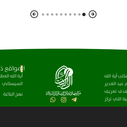
المواقع ذا
تب آية الله
آیة الله الع
عيد الغدير
السيستاني
، بهدف تعريف
نهج البلاغة
ة التي تركز
مركز آل البيت (عليهم السلام) العالمي للمعلومات – جميع الحقوق محفوظة © 2025-2004