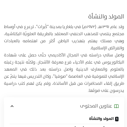
المولد والنشأة
ولد عام ۱۳۹۱هـ (۱۹۷۲م) في بلغاريا بمدينة “كُبرات”، ترعرع في أوساط
مجتمع ينتمي للمذهب الحنفي المعتقد بالطريقة العلويّة البكتاشية،
وهي مسلك يهتم بتهذيب الباطن أكثر من اهتمامه بالعبادات
والفرائض الإسلامية.
واصل سالي دراسته في المجال الأكاديمي حتّى حصل على شهادة
البكالوريوس في علم الأحياء فرع معرفة الأشجار، ولكنّه نتيجة رغبته
بالعلوم والمعارف الدينية واصل دراسته بعد ذلك في المعهد
الإسلامي للصوفية في العاصمة “صوفيا”، وكان التدريس فيها يتمّ عن
طريق إلقاء المحاضرات من قبل الأساتذة، ولم يكن لهم كتب دراسية
يدرسون على ضوئها.
عناوين المحتوی
المولد والنشأة