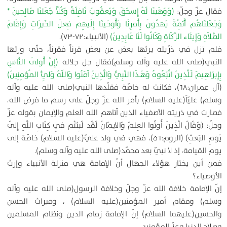
فقال عزّ وجلّ:
(وَوَهَبنَا لَهُ إِسحَقَ وَيَعقُوبَ نَافِلَةً وَكُلّاً جَعَلنَا صَالِحِينَ *
وَجَعَلنَاهُم أَئِمَّةً يَهدُونَ بِأَمرِنَا وَأَوحَينَا إِلَيهِم فِعلَ الخَيرَاتِ وَإِقَامَ
الصَّلاَةِ وَإِيتَاء الزَّكَاةِ وَكَانُوا لَنَا عَابِدِينَ)
(الأنبياء:۷۲-۷۳).
فلم تزل في ذرّيته يرثها بعض عن بعض قرناً فقرناً، حتّى ورثها
النبي(صلى الله عليه وآله وسلم)فقال جل جلاله
(إِنَّ أَولَى النَّاسِ
بِإِبرَاهِيمَ لَلَّذِينَ اتَّبَعُوهُ وَهَـذَا النَّبِيُّ وَالَّذِينَ آمَنُوا وَاللّهُ وَلِيُّ المُؤمِنِينَ)
(آل عمران:۶۸)، فكانت له خاصّة فقلّدها النبي(صلى الله عليه وآله
وسلم) عليّاً(عليه السلام) بأمر الله عزّ وجلّ على رسم ما فرض الله،
فصارت في ذريته الأصفياء الذين آتاهم الله العلم والإيمان بقوله عزّ
وجلّ: (وَقَالَ الَّذِينَ أُوتُوا العِلمَ وَالاِيمَانَ لَقَد لَبِثتُم فِي كِتَابِ اللَّهِ إِلَى
يَومِ البَعثِ) (الروم:۵۶)، فهي في ولد عليّ(عليه السلام) خاصّة إلى
يوم القيامة، إذ لا نبيّ بعد محمّد(صلى الله عليه وآله وسلم).
فمن أين يختار هؤلاء الجهال أنّ الإمامة هي منزلة الأنبياء وإرث
الأوصياء؟
إنّ الإمامة خلافة الله عزّ وجلّ وخلافة الرسول(صلى الله عليه وآله
وسلم) ومقام أمير المؤمنين(عليه السلام) ، وميراث الحسن
والحسين(عليهما السلام) إنّ الإمامة زمام الدين ونظام المسلمين
وصلاح الدنيا وعزّ المؤمنين.