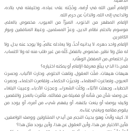
الداهية.
الإمام أمين الله في أرضه، وحُجّته على عباده، وخليفته في بلاده،
والداعي إلى الله، والذابّ عن حرم الله.
الإمام المطهر من الذنوب، المبرّأ من العيوب، مخصوص بالعلم،
موسوم بالحلم نظام الدين، وعزّ المسلمين، وغيظ المنافقين وبوار
الكافرين.
الإمام واحد دهره، لا يدانيه أحدٌ، ولا يعادله عالمٌ، ولا يوجد عنه بدل، ولا
له مثل ولا نظير، مخصوص بالفضل كُلّه من غير طلب منه له ولا اكتساب،
بل اختصاص من المفضل الوهّاب.
فمن ذا الذي يبلُغ معرفة الإمام أو يمكنه اختياره؟
هيهات هيهات، ضلّت العقول، وتاهت الحلوم، وحارت الألباب، وحسرت
العيون، وتصاغرت العظماء، وتحيّرت الحكماء، وتقاصرت الحلماء، وحصرت
الخطباء، وجهلت الألبّاء، وكلّت الشعراء، وعجزت الأدباء، وعييت البلغاء
عن وصف شأن من شأنه أو فضيلة من فضائله، فأقرت بالعجز والتقصير،
وكيف يوصف أو ينعت بكنهه، أو يفهم شيء من أمره، أو يوجد من
يقوم مقامه ويغني غناءه.
لا، كيف وأنّى وهو بحيث النجم من أيدي المتناولين ووصف الواصفين،
فأين الاختيار من هذا، وأين العقول عن هذا، وأين يوجد مثل هذا؟