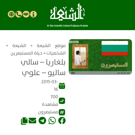
موقع الشیعة
»
الشيعة
»
الشخصيات
»
حياة المستبصرین
بلغاريا – سالي
ساليو – علوي
2015-03-
16
700
مشاهدة
مستبصرون