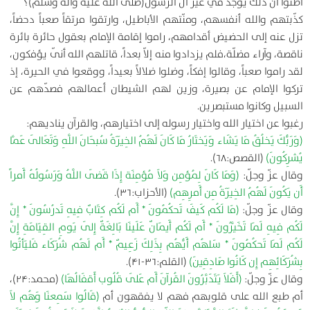
أظنّوا أنّ ذلك يوجد في غير آل الرسول(صلى الله عليه وآله وسلم)؟
كذّبتهم والله أنفسهم، ومنّتهم الأباطيل، وارتقوا مرتقاً صعباً دحضاً،
تزل عنه إلى الحضيض أقدامهم، راموا إقامة الإمام بعقول حائرة بائرة
ناقصة، وآراء مضلّة،فلم يزدادوا منه إلاّ بعداً، قاتلهم الله أنّى يؤفكون،
لقد راموا صعباً، وقالوا إفكاً، وضلوا ضلالاً بعيداً، ووقعوا في الحيرة، إذ
تركوا الإمام عن بصيرة، وزين لهم الشيطان أعمالهم فصدّهم عن
السبيل وكانوا مستبصرين.
رغبوا عن اختيار الله واختيار رسوله إلى اختيارهم، والقرآن يناديهم:
(وَرَبُّكَ يَخلُقُ مَا يَشَاء وَيَختَارُ مَا كَانَ لَهُمُ الخِيَرَةُ سُبحَانَ اللَّهِ وَتَعَالَى عَمَّا
يُشرِكُونَ)
(القصص:۶۸).
وقال عزّ وجلّ:
(وَمَا كَانَ لِمُؤمِن وَلاَ مُؤمِنَة إِذَا قَضَى اللَّهُ وَرَسُولُهُ أَمراً
أَن يَكُونَ لَهُمُ الخِيَرَةُ مِن أَمرِهِم)
(الأحزاب:۳۶).
وقال عزّ وجلّ:
(مَا لَكُم كَيفَ تَحكُمُونَ * أَم لَكُم كِتَابٌ فِيهِ تَدرُسُونَ * إِنَّ
لَكُم فِيهِ لَمَا تَخَيَّرُونَ * أَم لَكُم أَيمَانٌ عَلَينَا بَالِغَةٌ إِلَى يَومِ القِيَامَةِ إِنَّ
لَكُم لَمَا تَحكُمُونَ * سَلهُم أَيُّهُم بِذَلِكَ زَعِيمٌ * أَم لَهُم شُرَكَاء فَليَأتُوا
بِشُرَكَائِهِم إِن كَانُوا صَادِقِينَ)
(القلم:۳۶-۴۱).
وقال عزّ وجلّ:
(أَفَلاَ يَتَدَبَّرُونَ القُرآنَ أَم عَلَى قُلُوب أَقفَالُهَا)
(محمد:۲۴)،
أم طبع الله على قلوبهم فهم لا يفقهون أم
(قَالُوا سَمِعنَا وَهُم لاَ