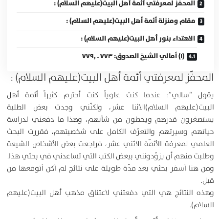
المحفّز لمعرفتي أئمة أهل البيت(عليهم السلام) :
مقام ومنزلة أئمة أهل البيت(عليهم السلام) :
الاهتداء بنور أهل البيت(عليهم السلام) :
(۱) أمالي الشيخ الصدوق: ۷۷۳ ـ ۷۷۹٫
المحفّز لمعرفتي أئمة أهل البيت(عليهم السلام) :
يقول “سالي”: عندما كنت علوياً كنت أحترم كثيراً أئمة أهل
البيت(عليهم السلام)الاثنا عشر، ولكنّني وجدت بعض الطلبة
يستصغرون قدرهم ويحطون من شأنهم، وهذا ما دفعني لدراسة
حياتهم وسيرتهم والتعرّف الكامل على شخصيتهم، فقررت البحث
العلمي لمعرفة الأئمّة الاثني عشر، فراجعت بعض الأشخاص الشيعة
وطلبت منهم أن يزوّدونني ببعض الكتب التي تساعدني في بحثي هذا.
ومن هنا أسفر بحثي بعد مدّة طويلة على نتائج لم أكن أتوقعها من
قبل.
وهذه النتائج هي التي دفعتني لاعتناق مذهب أهل البيت(عليهم
السلام).