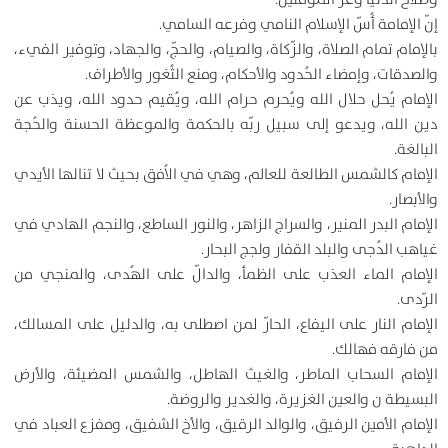
إنّ الإمامة أُسّ الإسلام النامي وفرعه السامي.
بالإمام تمام الصلاة، والزّكاة، والصيام، والحجّ، والجهاد، وتوفير الفيء،
والصدقات، وإمضاء الحُدود والأحكام، ومنع الثُغور والأطراف.
الإمام يُحل حلال الله ويُحرم حرام الله، ويُقيم حدود الله، ويذب عن
دين الله، ويدعو إلى سبيل ربّه بالحكمة والموعظة الحسنة والحُجة
البالغة.
الإمام كالشمس الطالعة للعالم، وهي في الاُفق بحيث لا تنالها الأيدي
والأبصار.
الإمام البدر المنير، والسراج الزاهر، والنور الساطع، والنجم الهادي في
غياهب الدُجى والبلد القفار ولجج البحار.
الإمام الماء العذب على الظمأ، والدالّ على الهُدى، والمنجي من
الرّدى.
الإمام النار على اليفاع، الحارّ لمن اصطلى به، والدليل على المسالك،
من فارقه فهالك.
الإمام السحاب الماطر، والغيث الهاطل، والشمس المضيئة، والأرض
البسيطة ن والعين الغزيرة، والغدير والروضة.
الإمام الأمين الرفيق، والوالد الرقيق، والأخ الشفيق، ومفزع العباد في