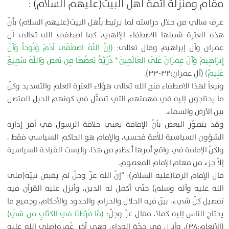
مقام ومنزلة أئمة أهل البيت(عليهم السلام) :
عرف سالي من خلال دراسته لما يرتبط بأهل البيت(عليهم السلام) بأنّ
هذه العترة شملها الاصطفاء الإلهي، كما اصطفى الله تعالى آل
عمران وآل إبراهيم وقال تعالى:
(إِنَّ اللّهَ اصطَفَى آدَمَ وَنُوحاً وَآلَ
إِبرَاهِيمَ وَآلَ عِمرَانَ عَلَى العَالَمِينَ * ذُرِّيَّةً بَعضُهَا مِن بَعض وَاللّهُ سَمِيعٌ
عَلِيمٌ)
(آل عمران:۳۲-۳۳).
وتبعاً لهذا الاصطفاء منح الله تعالى هؤلاء العترة العلم والتسديد وكلّ
ما يحتاجون إليه في مهمتهم التي تتمثّل في كونهم الحبل المتصل
بين الأرض والسماء.
وقد يتصوّر البعض بأنّ الإمامة يعني خلافة الرسول في أمر إدارة
الشؤون السياسية للاُمة فحسب، والإمام هو الحاكم السياسي فقط ،
ولكنّ الإمامة في واقع أمرها أعظم من هذا، وليست القيادة السياسية
إلاّ جزء من مهام الإمام المعصوم.
قال الإمام الرضا(عليه السلام): “إنّ الله عزّ وجلّ لم يقبض نبيّه(صلى
الله عليه وآله وسلم) حتّى أكمل له الدين، وأنزل عليه القرآن فيه
تفصيل كلّ شيء، بيّن فيه الحلال والحرام والحدود والأحكام، وجميع ما
يحتاج الناس إليه كملا، فقال عزّ وجلّ:
(مَّا فَرَّطنَا فِي الكِتَابِ مِن شَي)
(الأنعام:۳۸)، وأنزل في حجّة الوداع، وهي آخر عُمره(صلى الله عليه