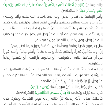
وآله وسلم)
(اليَومَ أَكمَلتُ لَكُم دِينَكُم وَأَتمَمتُ عَلَيكُم نِعمَتِي وَرَضِيتُ
لَكُمُ الإِسلاَمَ دِيناً)
(المائدة:۳).
وأمر الإمامة من تمام الدين، ولم يمض(صلى الله عليه وآله وسلم)
حتّى بين لأمته معالم دينهم، وأوضح لهم سبُله وتركهم على قصد
الحقّ، وأقام لهم عليّاً(عليه السلام) علما وإماماً، وما ترك شيئاً تحتاج
إليه الأمّة إلاّ بينه، فمن زعم أنّ الله عزّ وجلّ لم يكمل دينه فقد رد كتاب
الله عزّ وجلّ، ومن ردّ كتاب الله عزّ وجلّ فهو كافر.
هل يعرفون قدر الإمامة ومحلّها من الامّة، فيجوز فيها اختيارهم؟
إنّ الإمامة أجلّ قدراً، وأعظم شأناً، وأعلى مكاناً، وأمنع جانباً، وأبعد غوراً
من أن يبلغها الناس بعقولهم، أو ينالوها بآرائهم، أو يقيموا إماماً
باختيارهم.
إنّ الإمامة خصّ الله عزّ وجلّ بها إبراهيم الخليل(عليه السلام) بعد
النبوّة والخلّة مرتبة ثالثة، فضيلة شرفه الله بها، فأشاد بها ذكره، فقال
عزّ وجلّ: (إِنِّي جَاعِلُكَ لِلنَّاسِ إِمَاماً) (المائدة:۳).
فقال الخليل(عليه السلام) سروراً بها:
(وَمِن ذُريَّتِي)
.
قال الله تبارك وتعالى:
(لاَ يَنَالُ عَهدِي الظَّالِمِينَ)
(البقرة:۱۲۴).
فأبطلت هذه الآية إمامة كلّ ظالم إلى يوم القيامة وصارت في
الصّفوة، ثمّ أكرمه الله بأن جعلها في ذرّيّته أهل الصّفوة والطّهارة،