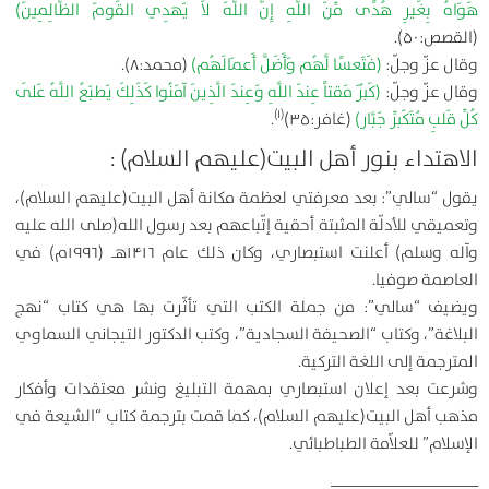
هَوَاهُ بِغَيرِ هُدًى مِّنَ اللَّهِ إِنَّ اللَّهَ لاَ يَهدِي القَومَ الظَّالِمِينَ)
(القصص:۵۰).
وقال عزّ وجلّ:
(فَتَعسًا لَّهُم وَأَضَلَّ أَعمَالَهُم)
(محمد:۸).
وقال عزّ وجلّ:
(كَبُرَ مَقتاً عِندَ اللَّهِ وَعِندَ الَّذِينَ آمَنُوا كَذَلِكَ يَطبَعُ اللَّهُ عَلَى
(۱)
كُلِّ قَلبِ مُتَكَبِّر جَبَّار)
(غافر:۳۵)
.
الاهتداء بنور أهل البيت(عليهم السلام) :
يقول “سالي”: بعد معرفتي لعظمة مكانة أهل البيت(عليهم السلام)،
وتعميقي للأدلّة المثبتة أحقية إتّباعهم بعد رسول الله(صلى الله عليه
وآله وسلم) أعلنت استبصاري، وكان ذلك عام ۱۴۱۶هـ (۱۹۹۶م) في
العاصمة صوفيا.
ويضيف “سالي”: من جملة الكتب التي تأثّرت بها هي كتاب “نهج
البلاغة”، وكتاب “الصحيفة السجادية”، وكتب الدكتور التيجاني السماوي
المترجمة إلى اللغة التركية.
وشرعت بعد إعلان استبصاري بمهمة التبليغ ونشر معتقدات وأفكار
مذهب أهل البيت(عليهم السلام)، كما قمت بترجمة كتاب “الشيعة في
الإسلام” للعلاّمة الطباطبائي.
ـــــــــــــــــــــــــــــــــــــــــــــ