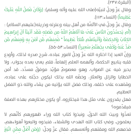
(البقرة:۲۴۷).
وقال عزّ وجلّ لنبيّه(صلى الله عليه وآله وسلم):
(وَكَانَ فَضلُ اللّهِ عَلَيكَ
عَظِيماً)
(النساء:۱۱۳).
وقال عزّ وجلّ في الأئمّة من أهل بيته وعترته وذريته(عليهم السلام) :
(أَم يَحسُدُونَ النَّاسَ عَلَى مَا آتَاهُمُ اللّهُ مِن فَضلِهِ فَقَد آتَينَآ آلَ إِبرَاهِيمَ
الكِتَابَ وَالحِكمَةَ وَآتَينَاهُم مُّلكاً عَظِيماً * فَمِنهُم مَّن آمَنَ بِهِ وَمِنهُم مَّن
صَدَّ عَنهُ وَكَفَى بِجَهَنَّمَ سَعِيراً)
(النساء:۵۴-۵۵).
وإنّ العبد إذا اختاره الله عزّ وجلّ لامور عباده، شرح صدره لذلك، وأودع
قلبه ينابيع الحكمة، وألهمه العلم إلهاماً، فلم يعي بعده بجواب، ولا
يحير فيه عن الصواب، وهو معصومٌ مؤيّد موفقٌ مسدّد، قد أمن
الخطايا والزلل والعثار، وخصّه الله بذلك ليكون حجّته على عباده،
وشاهده على خلقه، وذلك فضل الله يؤتيه من يشاء والله ذو الفضل
العظيم.
فهل يقدرون على مثل هذا فيختاروه، أو يكون مختارهم بهذه الصفة
فيقدّموه؟
تعدّوا وبيت الله الحقّ، ونبذوا كتاب الله وراء ظهورهم كأنّهم لا
يعلمون، وفي كتاب الله الهدى والشفاء، فنبذوه واتبعوا أهواءهم،
فذمهم الله ومقتهم وأتعسهم، فقال عزّ وجلّ:
(وَمَن أَضَلُّ مِمَّنِ اتَّبَعَ