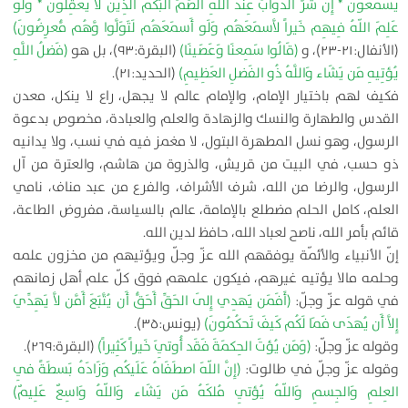
يَسمَعُونَ * إِنَّ شَرَّ الدَّوَابَّ عِندَ اللّهِ الصُّمُّ البُكمُ الَّذِينَ لاَ يَعقِلُونَ * وَلَو
عَلِمَ اللّهُ فِيهِم خَيراً لاَّسمَعَهُم وَلَو أَسمَعَهُم لَتَوَلَّوا وَّهُم مُّعرِضُونَ)
(الأنفال:۲۱-۲۳)، و
(قَالُوا سَمِعنَا وَعَصَينَا)
(البقرة:۹۳)، بل هو
(فَضلُ اللَّهِ
يُؤتِيهِ مَن يَشَاء وَاللَّهُ ذُو الفَضلِ العَظِيمِ)
(الحديد:۲۱).
فكيف لهم باختيار الإمام، والإمام عالم لا يجهل، راع لا ينكل، معدن
القدس والطهارة والنسك والزهادة والعلم والعبادة، مخصوص بدعوة
الرسول، وهو نسل المطهرة البتول، لا مغمز فيه في نسب، ولا يدانيه
ذو حسب، في البيت من قريش، والذروة من هاشم، والعترة من آل
الرسول، والرضا من الله، شرف الأشراف، والفرع من عبد مناف، نامي
العلم، كامل الحلم مضطلع بالإمامة، عالم بالسياسة، مفروض الطاعة،
قائم بأمر الله، ناصح لعباد الله، حافظ لدين الله.
إنّ الأنبياء والأئمّة يوفقهم الله عزّ وجلّ ويؤتيهم من مخزون علمه
وحلمه مالا يؤتيه غيرهم، فيكون علمهم فوق كلّ علم أهل زمانهم
في قوله عزّ وجلّ:
(أَفَمَن يَهدِي إِلَى الحَقِّ أَحَقُّ أَن يُتَّبَعَ أَمَّن لاَّ يَهِدِّيَ
إِلاَّ أَن يُهدَى فَمَا لَكُم كَيفَ تَحكُمُونَ)
(يونس:۳۵).
وقوله عزّ وجلّ:
(وَمَن يُؤتَ الحِكمَةَ فَقَد أُوتِيَ خَيراً كَثِيراً)
(البقرة:۲۶۹).
وقوله عزّ وجلّ في طالوت:
(إِنَّ اللّهَ اصطَفَاهُ عَلَيكُم وَزَادَهُ بَسطَةً فِي
العِلمِ وَالجِسمِ وَاللّهُ يُؤتِي مُلكَهُ مَن يَشَاء وَاللّهُ وَاسِعٌ عَلِيمٌ)