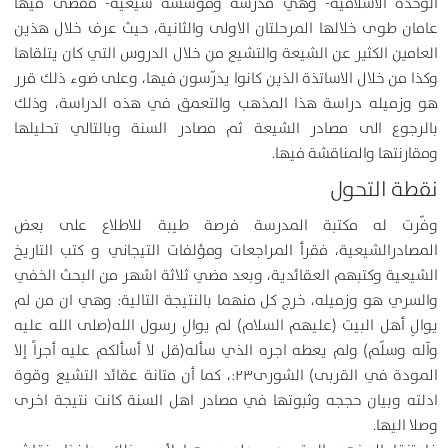
الوحدة الاسلامية- وهي مدرسة ومؤسسة شيعية- فقضى فيها
عامان طوى خلالها المرحلتان الاولى والثانية، حيث عرف خلال هذين
العامين الكثير عن الشيعة والتشيع من خلال الدروس التي كان يتلقاها
وكذا من خلال الاساتذة الذين كانوا يدرّسون فيها، وعلى ضوء ذلك قرر
هو وزميله دراسة هذا المذهب والتعمق في هذه الدراسة، وذلك
بالرجوع الى مصادر الشيعة ثم مصادر السنة وبالتالي تحليلها
ومقارنتها والمناقشة فيها.
نقطة التحول
وفّرت له مكتبة المدرسة فرصة طيبة للاطلاع على بعض
المصادرالشيعية، فقرأ المراجعات ومؤلفات التيجاني و كتب التاريخ
الشيعية وكتبهم العقائدية، وبعد مضي ثلاثة اشهر من البحث الخفي
والسري هو وزميله، خرج كل منهما بالنتيجة التالية: وهي ان من لم
يوالِ أهل البيت (عليهم السلام) لم يوالِ رسول الله(صلى الله عليه
وآله وسلّم) ولم يعطه اجره الذي سأله(قل لا أسألكم عليه أجراً إلا
المودة في القربى) الشورى‎:۲۳، كما أن متانة عقائد التشيع وقوة
ادلته وبيان حججه وثبوتها في مصادر اهل السنة كانت نتيجة اخرى
وصلا اليها.