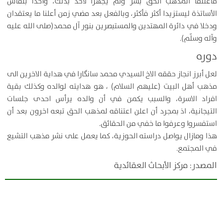
فاعتنقا المذهب الحق بسر ولم يجهرا لأحد بذلك، واخذا بنقاش
الأساتذة ليستزيدا أكثر فأكثر، وبالفعل بعد مضي زمن أعلنا ما يعتقدان
ودخلا في دائرة المهتدين والمستبصرين بنور آل محمد(صلى الله عليه
وآله وسلّم).
دوره
لعل أبرز انجاز حققه الاخ السيدي محمد سانگارا في هداية الاخرين الى
مذهب أهل البيت (عليهم السلام) ، هو هدايته لوالده وكذلك بقية
افراد الاسرة، والسبب يكمن في أن والده يرأس احدى جلسات
التيجانية، اذ بمجرد أن اعلن اعتناقه لمذهب الحق تبعه اخرون بعد أن
استفسروا وعرفوا ما خفي من الحقائق.
هذا ومازال يواصل دراسته الحوزية، كما يعمل على نشر مذهب التشيع
في المجتمع.
المصدر: مركز الأبحاث العقائدية