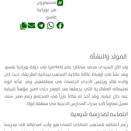
مستبصرون
من بوركينا
فاسو
المولد والنشأة
ولد الاخ السيدي محمد سانكارا عام (۱۹۷۸م) في دولة بوركينا فاسو.
وقد نشأ في اوساط عائلة مالكية المذهب تيجانية الطريقة، حيث كان
والده قائد ورئيس لأحدى الجلسات في منطقتهم، وقد غذّاه ابوه
تعليماته العقائدية التي يحملها منذ الصغر حتى اصبح مؤهلاً للنيابة
عنه حال غيابه، وقد أخذ له مكاناَ بارزاً في المجتمع رغم صغر سنه،
فعيّن معاوناً لأحد مدراء المدارس الدينية في منطقة كوكا.
انتماءه لمدرسة شيعية
رغم اعتناقه للمذهب المالكي انتمى هو وأحد اصدقائه الى مدرسة