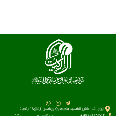
ايران، قم، شارع الشهيد فاطمي(دورشهر)، زقاق17، رقم 2
نهج
info@al-
982537745111+