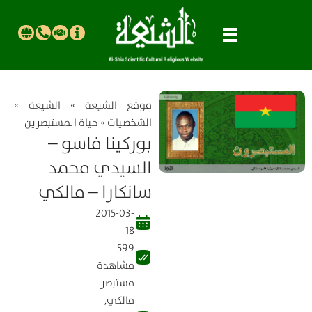
موقع الشیعة
»
الشيعة
»
الشخصيات
»
حياة المستبصرین
بوركينا فاسو –
السيدي محمد
سانكارا – مالكي
2015-03-
18
599
مشاهدة
مستبصر
مالكي
,